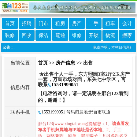
首页
招聘
门市
租房
房产
二手
租车
会计
装修
回收
保洁
疏通
维修
开锁
物流
搬家
公告：
免责声明：本栏目信息由网友自
当前位置
首页
>>
房产信息
>> 出售
★出售个人一手，东方熙园3室2厅2卫房产
一套，万民市场对面，东关七中学区，可
联系
15531999051
信息内容
【电话咨询时，请一定说明在邢台123看到
的，谢谢！】
联系手机
15531999051
号码归属地:邢台市联通
邢台123(www.xingtai.wang)提醒您：1、
请查看发
布者手机归属地与IP地址是否本地
。2、手工
活、网络兼职、刷单，都是骗子！凡以各种名义