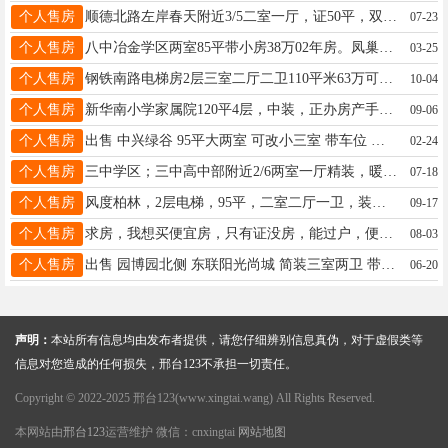
个人售房
顺德北路左岸春天附近3/5二室一厅，证50平，双气，小房22万15531903262
07-23
个人售房
八中冶金学区两室85平带小房38万02年房。凤巢园150平带车库56万。杏园小区92平精装55万13229075082
03-25
个人售房
钢铁南路电梯房2层三室二厅二卫110平米63万可以贷款，邢钢东区中间层162平三室二厅89万老证13383093603
10-04
个人售房
新华南小学家属院120平4层，中装，正办房产手续，可直接办在购房人名下18431999689加微了解更多优质租售房源
09-06
个人售房
出售 中兴绿谷 95平大两室 可改小三室 带车位 老证 55.5万13393293272
02-24
个人售房
三中学区；三中高中部附近2/6两室一厅精装，暖气，63平，另带地下室，老证，42万，15231916489
07-18
个人售房
风度柏林，2层电梯，95平，二室二厅一卫，装修，双气，地下室，老证，55万15511986169
09-17
个人售房
求房，我想买便宜房，只有证没房，能过户，便宜的平房15094452622价格0.5-8万
08-03
个人售房
出售 园博园北侧 东联阳光尚城 简装三室两卫 带车库 126平 45万急售 电话17703296540
06-20
声明：
本站所有信息均由发布者提供，请您仔细辨别信息真伪，对于虚假类等
信息对您造成的任何损失，邢台123不承担一切责任。
Copyright © 2022-2025 邢台123(www.xingtai.wang) All Rights Reserved.
本网站由
邢台123
运营维护 微信：cnxingtai
网站地图