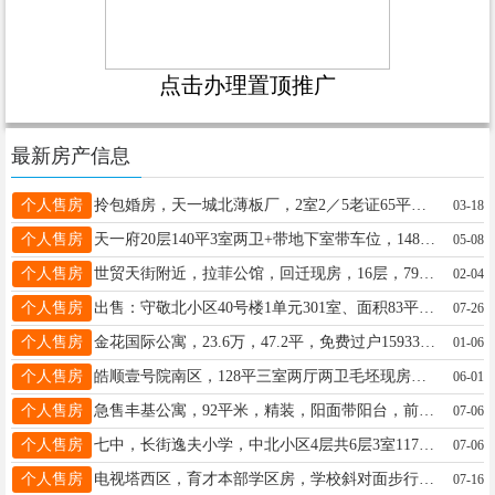
点击办理置顶推广
最新房产信息
个人售房
拎包婚房，天一城北薄板厂，2室2／5老证65平实际73平小房真材实料满屋名牌精装。41万17731930224
03-18
个人售房
天一府20层140平3室两卫+带地下室带车位，148万，直接签蓝皮合同，可贷款，省去高额过户费19131135185
05-08
个人售房
世贸天街附近，拉菲公馆，回迁现房，16层，79平，两居室，全款38万，合同更名，13273667777
02-04
个人售房
出售：守敬北小区40号楼1单元301室、面积83平、两室一厅、3/5层、小房10平米、52万。13613193838
07-26
个人售房
金花国际公寓，23.6万，47.2平，免费过户15933696669
01-06
个人售房
皓顺壹号院南区，128平三室两厅两卫毛坯现房，22层/26，62万全款。13831998765
06-01
个人售房
急售丰基公寓，92平米，精装，阳面带阳台，前后跨间，带两个空调，办公家具，超低价格。15931990585微信同
07-06
个人售房
七中，长街逸夫小学，中北小区4层共6层3室117平老证三阳开泰户型双气19131135185
07-06
个人售房
电视塔西区，育才本部学区房，学校斜对面步行5分钟，省去家长接送之苦，4/6层，60平，48万赠小房18931950681
07-16