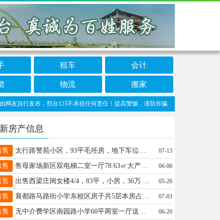
手
租车
会计
锁
物流
搬家
友自行发布，邢台123不承担任何责任！提高警惕，谨防诈骗！做推广、做信息置顶！请加邢台
新房产信息
出售
太行路警苑小区，93平毛坯房，地下车位，地下室，35万。电话：18731980737
07-13
出售
售母家场新区双电梯二室一厅78.63㎡大产权精装房马路街小学区房20/28层5200元/㎡13739802000
06-06
出售
出售西梁庄闺女楼4/4，83平，小房，36万 电话15227659006
05-26
出售
襄都路马路街小学东校区房子共5层本房占4层3室2厅2卫150平另赠车库25平最低82万白皮可更名 19031190846
07-03
出售
无中介费学区南园路小学60平两室一厅送小房。老证家具家电齐全4层卖17.8 租500市中心15613926166 查看图片
06-20