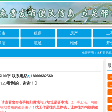
门市
租房
房产
二
保洁
疏通
维修
开
免责声明：本栏目信息由网
最
00平 联系电话
18000682560
123看到的，谢谢！】
、
请查看发布者手机归属地与IP地址是否本地
。2、手工活、网络
义收取费用的都是骗子！
找工作是往兜里挣钱，让你往外掏钱的都