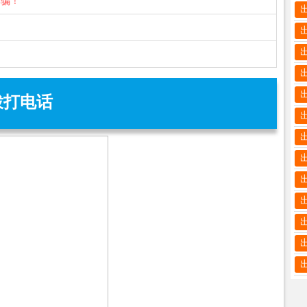
诈骗！
拨打电话