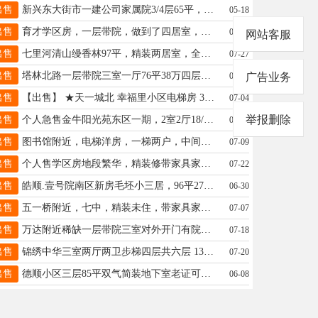
出售
新兴东大街市一建公司家属院3/4层65平，两室一厅双气，新华南，三中南校区学区房带小房。售价27万13933727900
05-18
出售
育才学区房，一层带院，做到了四居室，院子对外开门，双气，老证，没有土地出让金，一口价39.8万，15097929478
07-23
网站客服
出售
七里河清山缦香林97平，精装两居室，全套家具家电，拎包住，有证能贷款，中间好楼层，58万，15231922688 查看图片
07-27
出售
塔林北路一层带院三室一厅76平38万四层三室一厅90平33万二层17万13303197260
07-16
广告业务
出售
【出售】 ★天一城北 幸福里小区电梯房 3室2厅1卫 110平 精装 大产权 55万 13930918412
07-04
举报删除
出售
个人急售金牛阳光苑东区一期，2室2厅18/27，车位紧邻地下室，价格低廉电话19931962765
07-20
出售
图书馆附近，电梯洋房，一梯两户，中间好楼层，两室两厅，带储藏室，有证，59万，13730556894
07-09
出售
个人售学区房地段繁华，精装修带家具家电拎包入住，晨光小学 六中，57平两居室.带地面小房 电话：15733123135
07-22
出售
皓顺.壹号院南区新房毛坯小三居，96平27层，房子配套设施齐全小区高端大气环境优美，随时看房议价。13231978753
06-30
出售
五一桥附近，七中，精装未住，带家具家电，二层共六层，80平，47.8万，19133976662
07-07
出售
万达附近稀缺一层带院三室对外开门有院子电话18831994696
07-18
出售
锦绣中华三室两厅两卫步梯四层共六层 132平，带地下室，76万13513296091
07-20
出售
德顺小区三层85平双气简装地下室老证可贷款可过户售39万15531903330
06-08