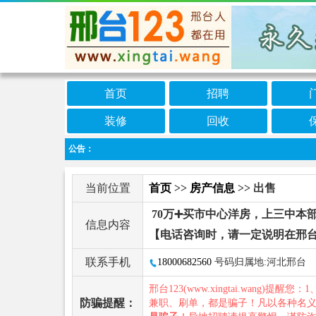
首页
招聘
装修
回收
公告：
当前位置
首页
>>
房产信息
>> 出售
70万➕买市中心洋房，上三中本部1
信息内容
【电话咨询时，请一定说明在邢台
联系手机
18000682560
号码归属地:河北邢台
邢台123(www.xingtai.wang)提醒您：1
防骗提醒：
兼职、刷单，都是骗子！凡以各种名