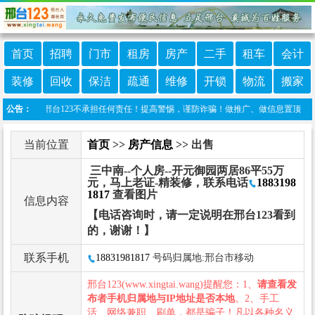
首页
招聘
门市
租房
房产
二手
租车
会计
装修
回收
保洁
疏通
维修
开锁
物流
搬家
发布，邢台123不承担任何责任！提高警惕，谨防诈骗！做推广、做信息置顶！请加邢台12
公告：
当前位置
首页
>>
房产信息
>> 出售
三中南--个人房--开元御园两居86平55万
元，马上老证-精装修，联系电话
1883198
1817
查看图片
信息内容
【电话咨询时，请一定说明在邢台123看到
的，谢谢！】
联系手机
18831981817
号码归属地:邢台市移动
邢台123(www.xingtai.wang)提醒您：1、
请查看发
布者手机归属地与IP地址是否本地
。2、手工
活、网络兼职、刷单，都是骗子！凡以各种名义