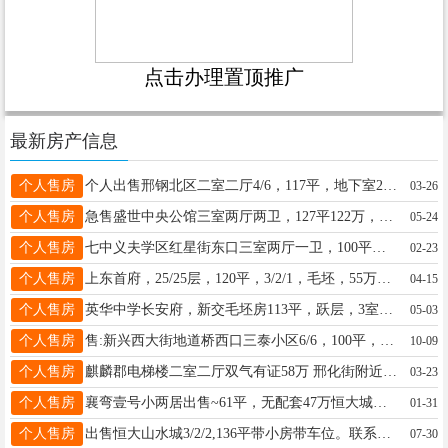
点击办理置顶推广
最新房产信息
个人售房
个人出售邢钢北区二室二厅4/6，117平，地下室20平，南北通透，学区十九中，环境好停车方便，电话18233090937
03-26
个人售房
急售盛世中央公馆三室两厅两卫，127平122万，6/18层，精装修，蓝皮合同，电话15350869391看房方便
05-24
个人售房
七中义夫学区红星街东口三室两厅一卫，100平方，三层精装，小房，68万，13363778073
02-23
个人售房
上东首府，25/25层，120平，3/2/1，毛坯，55万，全款包更名（立德小学，三中）13273667777
04-15
个人售房
英华中学长安府，新交毛坯房113平，跃层，3室2厅2卫，带小房、地下车位。13932980390现房，个人
05-03
个人售房
售:新兴西大街地道桥西口三泰小区6/6，100平，老证，建筑质量高，视野好。38万急售，联系13180566699。
10-09
个人售房
麒麟郡电梯楼二室二厅双气有证58万 邢化街附近三室一厅一层带院双气有证40万 电话13653399214
03-23
个人售房
襄弯壹号小两居出售~61平，无配套47万恒大城城市广场2层内铺出售~20平都有证可以过户17703191172
01-31
个人售房
出售恒大山水城3/2/2,136平带小房带车位。联系电话15612959028
07-30