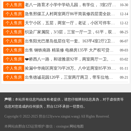
个人售房
老八一路育才小学中学幼儿园，有学位， 3室2厅1卫113平5 /5，有小房停车位双气老证60万，13633191522
10-30
个人售房
急售邢煤工人村两室两厅86平简装修四层需全款27万15200195803
12-14
个人售房
天宁小区，五层，两室一厅，老证，小区可停车，70平33万看房电话18732938700
12-12
个人售房
织染厂家属院，3/3层，三室一厅一卫，61平，双气，小房，精装婚房，19.5万，18131915091
08-25
个人售房
出售阳光巴厘岛低层住宅一套。163平4室2厅2卫。带地下室。可带家具家电。带车位。老证。联系电话:17692959598
06-07
个人售房
出售 钢铁南路 精装修 电梯房135平 大产权可贷款76万带地下室中介勿扰16630902973
09-03
个人售房
❤️桥西八一路，和谐雅居92平，两室两厅一卫。户型采光好，无配套，交通方便，60万相中房子谈☎️18631991618
03-02
个人售房
捡漏中华南区两室70平28万。八中近两室85平39.8万。政法小区60平26万13229075082在水一方92平62万
01-11
个人售房
出售德诚花园120平，三室两厅两卫，带车位地下室，有钥匙随时看18531923978
09-21
声明：
本站所有信息均由发布者提供，请您仔细辨别信息真伪，对于虚假类等
信息对您造成的任何损失，邢台123不承担一切责任。
Copyright © 2022-2025 邢台123(www.xingtai.wang) All Rights Reserved.
本网站由
邢台123
运营维护 微信：cnxingtai
网站地图