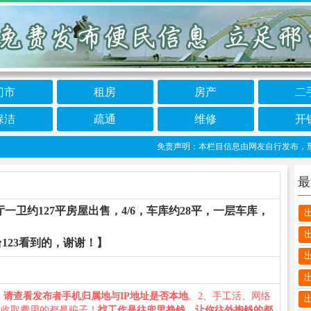
门市
租房
房产
二
保洁
疏通
维修
开
免责声明：本栏目信息由网友自行发布，邢台12
最
卫约127平房屋出售，4/6，车库约28平，一层车库，
123看到的，谢谢！】
、
请查看发布者手机归属地与IP地址是否本地
。2、手工活、网络
义收取费用的都是骗子！
找工作是往兜里挣钱，让你往外掏钱的都