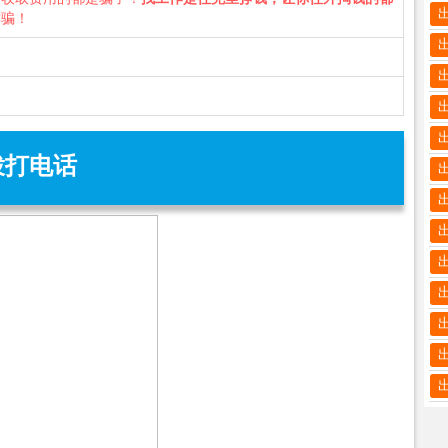
诈骗！
拨打电话