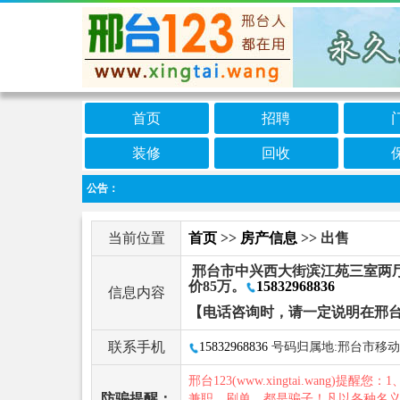
首页
招聘
装修
回收
公告：
当前位置
首页
>>
房产信息
>> 出售
邢台市中兴西大街滨江苑三室两厅一
价85万。
15832968836
信息内容
【电话咨询时，请一定说明在邢台
联系手机
15832968836
号码归属地:邢台市移动
邢台123(www.xingtai.wang)提醒您：1
防骗提醒：
兼职、刷单，都是骗子！凡以各种名