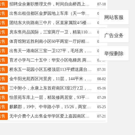
出售
招聘业余兼职整理文件，时间自由桥西上班，有意联系13930900680
07-18
出售
出售出租信都区金梦园地上车库（天一华府附近）可做仓库使用，联系☎13831993821
05-10
网站客服
出售
团结东大街路南三中片，区直家属院4/5楼100平阳光三室57万，双气，家具家电齐全，地上小房，13784131958
07-08
出售
房东售尚品国际，三室两厅一卫，精装110平+10地下室，三中本部，15227635151，15631988450，87万 查看图片
06-06
广告业务
出售
体育馆附近胜利南小区60平两室一厅好精装未住双气停车方便 有证可贷款仅售30多万13313396529微信同号有视频
07-13
出售
出售天一港南区三室一卫127平，毛坯房，有证，价格优惠联系电话15803193799
06-08
举报删除
出售
育才小学与二十五中：华安小区电梯房.两室两厅.91㎡.老证税费低☎️15832984863
06-17
出售
桥东五一花园小区五楼顶层113平赠送露台14平电话13933721819
07-31
出售
金牛阳光苑西区河景房，11层，144平米，三室两厅两卫，南北通透，精装修，车位地下室，75万，15354091512
08-02
出售
三中附小，永康上东首府南区3室2厅2卫，114平。78万有证19131135185
05-16
出售
怡景苑车库上一层，精装修两居室，93平，老证可贷款，看房方便，出售47.9万，电话18103398023
07-29
出售
麒麟郡，19中、中华路小学，15/26，两室两厅，精装87平，老证，68万，车位另算。15630918963
05-25
出售
无中介费个人出售金华学区爱上嘉园南区全实木精装小跃层单元房一套109平米，两室两厅两卫，电话18831981885 查看图片
07-21