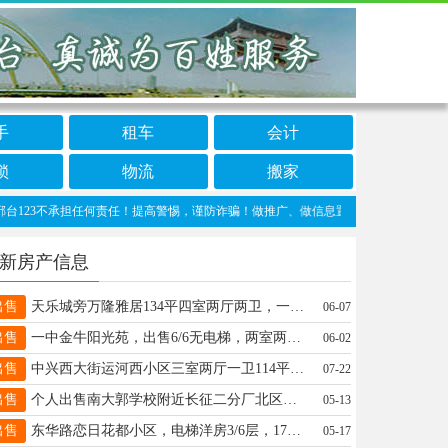
手
租车
会计
锁
物流
搬家
3不承担任何责任！提高警惕，谨防诈骗！做推广、做信息置顶！请加邢台123客服微信：c
新房产信息
出售
天乐城旁万隆雅居134平四室两厅两卫，一梯一户经典好户型，好楼层，老证99万18713957335
06-07
出售
一中金牛阳光苑，出售6/6无电梯，两室两厅一卫，19.2万，电话19933218257
06-02
出售
中兴西大街运河西小区三室两厅一卫114平有小房5层28万老证对面实验小学随时看有钥匙🔑15097903030
07-22
出售
个人出售南大郭学校附近长征二分厂北区单元房两室一厅4/6层老证18333963073
05-13
出售
东华路恋日花都小区，电梯洋房3/6层，171平，四室两厅两卫。有地下车库和储藏室，急售63万。13162668919
05-17