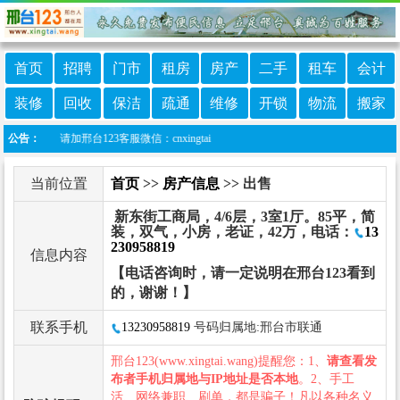
首页
招聘
门市
租房
房产
二手
租车
会计
装修
回收
保洁
疏通
维修
开锁
物流
搬家
！请加邢台123客服微信：cnxingtai
公告：
当前位置
首页
>>
房产信息
>> 出售
新东街工商局，4/6层，3室1厅。85平，简
装，双气，小房，老证，42万，电话：
13
230958819
信息内容
【电话咨询时，请一定说明在邢台123看到
的，谢谢！】
联系手机
13230958819
号码归属地:邢台市联通
邢台123(www.xingtai.wang)提醒您：1、
请查看发
布者手机归属地与IP地址是否本地
。2、手工
活、网络兼职、刷单，都是骗子！凡以各种名义