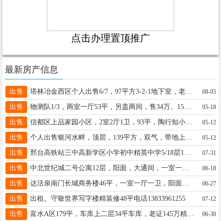
点击办理置顶推广
最新房产信息
出售
塔林冶金西区个人出售6/7，97平方3-2-1地下室，老证满五唯一售45.8万。电话13292183678 查看图片
08-05
出售
物测队1/3，两室一厅53平，另盖两间，售34万。15632916318
05-18
出售
信都区上品家园小区，2室2厅1卫，93平，陶行知小学，达活泉，天一城附近，售价52万，电话13831921709。
05-12
出售
个人出售银河水畔，顶层，139平方，双气，带地上车库 13784915325
05-12
出售
邢台高铁站三中高新学区小学初中精英中学5/18层112平三室两厅两卫毛坯30万出售。18233039536
07-31
出售
中北世纪城二号公寓12层，阳面，大通间，一室一厅一卫，40平，中等装修，出售15万，可更名，电话18713962850
06-18
出售
达活泉南门长城商务楼46平，一室一厅一卫，阳面精装，可办公居住，13/19层，可更名，有意电联13930915939
06-27
出售
出租。守敬世界写字楼精装修48平电话13833961255
07-12
出售
富水A区179平，车库上二层34平车库，老证145万精装18713957365
06-30