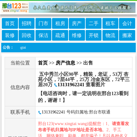
首页
招聘
门市
租房
房产
二手
租车
会计
装修
回收
保洁
疏通
维修
开锁
物流
搬家
xingtai
公告：
当前位置
首页
>>
房产信息
>> 出售
五中秀兰小区90平，精装，老证，53万 杏
苑小区，7层44平，25万 冶金东区，72平三
居20万
13131962241
查看图片
信息内容
【电话咨询时，请一定说明在邢台123看到
的，谢谢！】
联系手机
13131962241
号码归属地:邢台市联通
邢台123(www.xingtai.wang)提醒您：1、
请查看发
布者手机归属地与IP地址是否本地
。2、手工
活、网络兼职、刷单，都是骗子！凡以各种名义