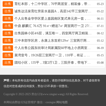
出售
育红本部，十二中学区，70平两居室，精装修，带小房，老证没有出让金。。。40来万。。。13903291160
05-23
出售
诚售达活泉育红旁富水嘉园A，高层142平三室两厅两卫，三阳开泰户型，售价69.8万带小13273652656
05-22
出售
个人出售金华学区爱上嘉园南区复式单元房一套，中间楼层109平米两室两厅两卫，老证，价格面议，电话18831981885 查看图片
06-11
出售
中鼎.麒麟汇 76.6万 91㎡+赠送7㎡ 两室两厅一卫 27/29 13001850211 查看图片
07-11
出售
出售园林小区4/6层，满五唯一，四室两厅两卫精装修189平方，送28平方地下室80万，17692928675
06-12
出售
三中本部学区房，永康上东首府129㎡ 三室两厅两卫 ，南北通透，采光通风好,户型方正，居住舒适.13831999070
05-12
出售
个人出售公园东街审计局家属院60平地上小房两室一厅一卫4/4，有上学名额水电暖齐全老证交通便利电话19831678386
06-19
出售
襄湾壹号，19/26层三室两厅一卫，110平，有证，毛坯，一口价69.8万，看房方便。15333391441
05-15
出售
团结小区，135平，3室2厅1卫，三阳开泰，带地下室20平，售75万，电话15530945236
05-08
声明：
本站所有信息均由发布者提供，请您仔细辨别信息真伪，对于虚假类等
信息对您造成的任何损失，邢台123不承担一切责任。
Copyright © 2022-2025 邢台123(www.xingtai.wang) All Rights Reserved.
本网站由
邢台123
运营维护 微信：cnxingtai
网站地图