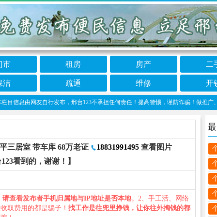
门市
租房
房产
二
保洁
疏通
维修
开
信息由网友自行发布，邢台123不承担任何责任！提高警惕，谨防诈骗！做推广、做信息置顶
最
0平三居室 带车库 68万老证
18831991495
查看图片
123看到的，谢谢！】
、
请查看发布者手机归属地与IP地址是否本地
。2、手工活、网络
义收取费用的都是骗子！
找工作是往兜里挣钱，让你往外掏钱的都