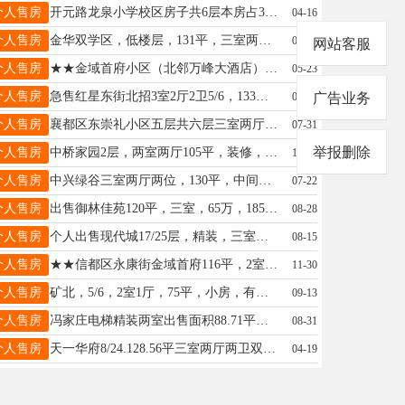
个人售房
开元路龙泉小学校区房子共6层本房占3层3室2厅1卫130平另赠送车库23平最低60万白皮可更名17745952697
04-16
个人售房
金华双学区，低楼层，131平，三室两厅两卫，简单装修，带小房，满五唯一老证，96万，看房联系18833445702
03-05
网站客服
个人售房
★★金域首府小区（北邻万峰大酒店）112平2室2厅2卫精装，6/20南北通，透采光好，个人房子微信13313399665
05-23
个人售房
急售红星东街北招3室2厅2卫5/6，133㎡双阳台地上小房老证76万元13315901277
01-12
广告业务
个人售房
襄都区东崇礼小区五层共六层三室两厅一卫双气80平无公摊无土地出让金46w赠小房13001851110可议价
07-31
举报删除
个人售房
中桥家园2层，两室两厅105平，装修，小房，停车方便，有证，59万电话18631935981
10-15
个人售房
中兴绿谷三室两厅两位，130平，中间楼层，老证可贷款，车位，储藏间，售90个，有钥匙随时看房电话15732921239
07-22
个人售房
出售御林佳苑120平，三室，65万，18531923978
08-28
个人售房
个人出售现代城17/25层，精装，三室两厅两卫，南北通透，老证，学区房，140平106万，15833690406
08-15
个人售房
★★信都区永康街金域首府116平，2室2厅2卫精装，6/20南北通透，楼间距大采光好，双气。13313399665
11-30
个人售房
矿北，5/6，2室1厅，75平，小房，有证，35万，6层，精致装修，40万，2663325
09-13
个人售房
冯家庄电梯精装两室出售面积88.71平两室两厅一卫双气地暖带地下室售价48万全款更名☎18632916756
08-31
个人售房
天一华府8/24.128.56平三室两厅两卫双气精装老证地下室，车位，110万，急售18713957335
04-19