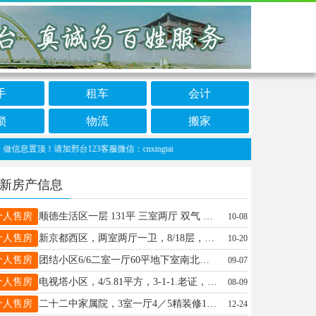
手
租车
会计
锁
物流
搬家
！请加邢台123客服微信：cnxingtai
新房产信息
个人售房
顺德生活区一层 131平 三室两厅 双气 老证 小区可以停车 售价68万 18131851001
10-08
个人售房
新京都西区，两室两厅一卫，8/18层，精装修100平，南北通透，带车位，有地下室，老证，15931990585。
10-20
个人售房
团结小区6/6二室一厅60平地下室南北通透双气老证售20万包过户、电话15713296060
09-07
个人售房
电视塔小区，4/5.81平方，3-1-1.老证，小房，55万，15227353261
08-09
个人售房
二十二中家属院，3室一厅4／5精装修100平小房老证，02年以后的绿楼49万17731930224
12-24