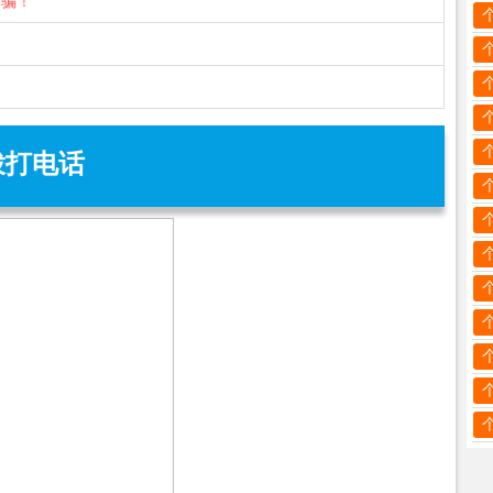
诈骗！
拨打电话