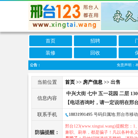
首页
招聘
装修
回收
公告：
免责声明：本栏目
当前位置
首页
>>
房产信息
>> 出售
中兴大街 七中 五一花园 二层 13
信息内容
【电话咨询时，请一定说明在邢台
联系手机
18831991495
号码归属地:邢台市移动
邢台123(www.xingtai.wang)提醒您：1
防骗提醒：
兼职、刷单，都是骗子！凡以各种名