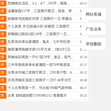
出售
型钢南生活区，3-2，4/7，105平，精装，老证45万19103299598
05-11
出售
温馨家园157平，三室两厅两卫，简装，带地下室16平，老证，售85万有钥匙看房方便15003398935
06-05
网站客服
出售
皓顺壹号院南区洋房 三室两厅一卫 带露台 车位 地下室 前面没遮挡 全天采光 联系电话18731990911房东直售 查看图片
06-24
出售
个人急售 开元悦城小区 好楼层 三室两厅一卫118.53平 地下室7.4平，新证，售69.5万15131185197
07-24
广告业务
出售
邯郸路口附近6层130平，三室两厅一卫，地下室，售价43万，老证，联系电话：18632915922
05-20
出售
红星东街单位家属院，逸夫、七中学区房，安静整洁。中间层通透通风，视野开阔，实用103平老证46万15100992275
06-06
举报删除
出售
御景澜湾电梯洋房155平方米，3室2厅2卫，带地下室。户型好，采光好，南北通透。低价出售。电话13313195966
05-20
出售
邢钢东区两室一厅6/7层70平，老证，双气，附近有幼儿园，学校，医院，售价27万电话：13831989637
07-24
出售
三中学期房床单长家属院一层70平两居室一层带院房东急售30万可小刀联系15933728049同V 查看图片
07-27
出售
出售水印城三室两厅两卫，三叶草户型，69.9万18531923978
05-12
出售
月亮湾南区顶层三室两厅一卫97.46平38万 两室两厅一卫83.4平30万包更名，免中介费电话:13012138488
05-30
出售
个人出售两室一厅，可出租700双气新华南小学，学区房2/3层72平地上有小房，32万联系电话13633293098
06-17
出售
出售 碧桂园别墅13785981212 查看图片
05-23