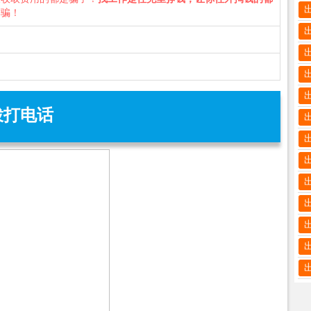
诈骗！
拨打电话