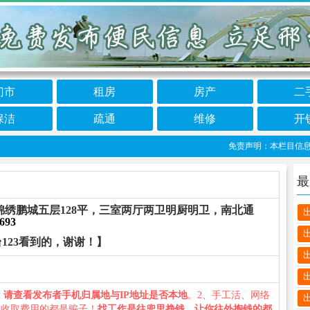
门市
租房
房产
二
保洁
疏通
维修
开
免责声明：本栏目信息由网
最
绣鹏城五层128平，三室两厅两卫明厨明卫，南北通
693
123看到的，谢谢！】
、
请查看发布者手机归属地与IP地址是否本地
。2、手工活、网络
义收取费用的都是骗子！
找工作是往兜里挣钱，让你往外掏钱的都