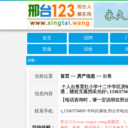
首页
招聘
装修
回收
公告：
当前位置
首页
>>
房产信息
>> 出售
个人出售育红小学十二中学区房锦
透，楼前无遮挡采光好
13363756
信息内容
【电话咨询时，请一定说明在邢台
联系手机
13363756693
号码归属地:邢台市电信
邢台123(www.xingtai.wang)提醒您：1
防骗提醒：
兼职、刷单，都是骗子！凡以各种名