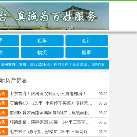
手
租车
会计
锁
物流
搬家
友自行发布，邢台123不承担任何责任！提高警惕，谨防诈骗！做推广、做信息置顶！请加邢台
新房产信息
出售
上东首府！眼科医院对面小三居电梯房！还是三中本部111平仅售66万。☎️13166599475
07-29
出售
石油巷4/6，139平+小房停车买菜方便距天一达活泉近，老证价格面议，手机18631988156。
05-29
出售
信都区育才南路金属家属院4层，建筑面积65平，18W.有意者联系，非诚勿扰13102559748
05-29
出售
顺德北路，溪畔家园1/6层，144平三室两厅两卫简装，地下室，三羊开泰户型，浇筑顶，老证70万，15833616317
06-28
出售
七中对面 观山悦，好楼层 120平 三室两厅两卫，首付15万即可 急售72万，有意私聊13292157935微信同号
07-09