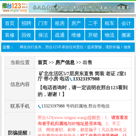
首页
招聘
门市
租房
房产
二手
租车
会计
装修
回收
保洁
疏通
维修
开锁
物流
搬家
目信息由网友自行发布，邢台123不承担任何责任！提高警惕，谨防诈骗！做推广、做信息置
公告：
当前位置
首页
>>
房产信息
>> 出售
矿北生活区5/7层房东直售 简装 老证 2室1
厅 带小房 电话
13323197988
信息内容
【电话咨询时，请一定说明在邢台123看到
的，谢谢！】
联系手机
13323197988
号码归属地:邢台市电信
邢台123(www.xingtai.wang)提醒您：1、
请查看发
布者手机归属地与IP地址是否本地
。2、手工
活、网络兼职、刷单，都是骗子！凡以各种名义
防骗提醒：
收取费用的都是骗子！
找工作是往兜里挣钱，让