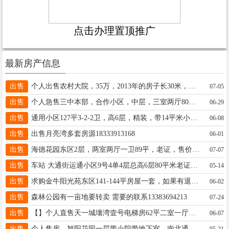
点击办理置顶推广
最新房产信息
出售
个人出售农村大院，35万，2013年的房子长30米，宽14米，16632995912
07-05
出售
个人急售三中本部，合作小区，中层，三室两厅80平，没有公摊实际面积大，小房，双气，老证，过户费低，13303092997
06-29
出售
通用小区127平3-2-2卫，高6层，精装，带14平米小房，全款37万，合同更名15127933943
06-08
出售
出售月亮湾多套房源18333913168
06-01
出售
海德花园东区2层，两室两厅一卫89平，老证，售价58万18031971010 查看图片
07-07
出售
车站 大通街运通小区9号4单4层总高6层80平米老证没出让金售价46万电话13091293956
05-14
出售
求购金牛阳光苑东区141-144平房屋一套，如果有退房的可直接联系我18032994203
06-02
出售
森林公园有一亩地要转卖 需要的联系13383694213
07-24
出售
【】个人直售天一城壤湾壹号电梯房62平二室一厅精装老证38万面议电话☎️13172689348
06-07
出售
个人售房，旭阳花园一层带小院带地下室，南北通透，30W，17703197971
05-21