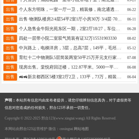
出售
个人东方明珠，一室一厅一卫，精装修，南北通透，60平，落地窗，老证，带储藏间，32万。15694851008
06-22
出售
出售·物测队楼房2/4层54平2室1厅小房30万·3/4层·70平3室1厅·小房35万·15031951088
06-11
出售
个人急售金牛阳光苑东区一期，2室2厅18/27，车位紧邻地下室，价格低廉电话19931962765
06-28
出售
四处一层带小院二室双气简装有证32万15531903330
08-02
出售
中兴路上，电梯洋房，3层，总高7层，149平，毛坯现房，83万全款更名，看房联系16630992798
05-12
出售
​育红十二中物测队5层简装两室50平25万 ​开元支行家属院三层精装三室137平120万带车库131319978884
07-08
出售
现房出售。棠悦府回迁楼，122.87平米。5000一平，联系电话13132465721
06-08
出售
🚜🚜新京都西区5楼3室2厅2卫，133平，73万，精装修，老证，13333191059
06-04
声明：
本站所有信息均由发布者提供，请您仔细辨别信息真伪，对于虚假类等
信息对您造成的任何损失，邢台123不承担一切责任。
Copyright © 2022-2025 邢台123(www.xingtai.wang) All Rights Reserved.
本网站由
邢台123
运营维护 微信：cnxingtai
网站地图