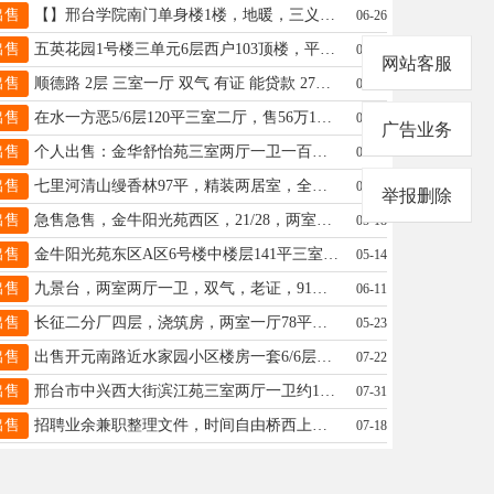
出售
【】邢台学院南门单身楼1楼，地暖，三义庙，三中本部学区房，40平左右，出售18.8万，15097999449
06-26
出售
五英花园1号楼三单元6层西户103顶楼，平南北通透.2室2厅看房电话13231915060 查看图片
07-24
网站客服
出售
顺德路 2层 三室一厅 双气 有证 能贷款 27万19912026877
06-27
出售
在水一方恶5/6层120平三室二厅，售56万15531903330
06-01
广告业务
出售
个人出售：金华舒怡苑三室两厅一卫一百平米6/6，近邻金华小学中学。电话18632969932
06-04
出售
七里河清山缦香林97平，精装两居室，全套家具家电，拎包住，有证能贷款，中间好楼层，58万，15231922688 查看图片
07-27
举报删除
出售
急售急售，金牛阳光苑西区，21/28，两室两厅，车位小房，96平，一口价29万15333194365 查看图片
05-18
出售
金牛阳光苑东区A区6号楼中楼层141平三室两厅两卫户型方正全明带窗带小房车位63万已委托中介勿扰13930926001
05-14
出售
九景台，两室两厅一卫，双气，老证，91平，1/30层，72万，七中学区房，18131915091
06-11
出售
长征二分厂四层，浇筑房，两室一厅78平，双气，简装，双气，地下室，有证，33万，电话18631935981/
05-23
出售
出售开元南路近水家园小区楼房一套6/6层全套家具全套家电拎包入住一层11平米储藏间无物业费13930921034
07-22
出售
邢台市中兴西大街滨江苑三室两厅一卫约127平房屋出售，4/6，车库约28平，一层车库，价85万。15832968836
07-31
出售
招聘业余兼职整理文件，时间自由桥西上班，有意联系13930900680
07-18