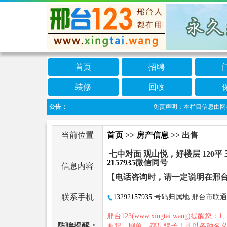
首页
招聘
装修
回收
公告：
免责声明：本栏目信息由网友自行
当前位置
首页
>>
房产信息
>> 出售
七中对面 观山悦，好楼层 120平
2157935
微信同号
信息内容
【电话咨询时，请一定说明在邢台
联系手机
13292157935
号码归属地:邢台市联通
邢台123(www.xingtai.wang)提醒您：1
防骗提醒：
兼职、刷单，都是骗子！凡以各种名