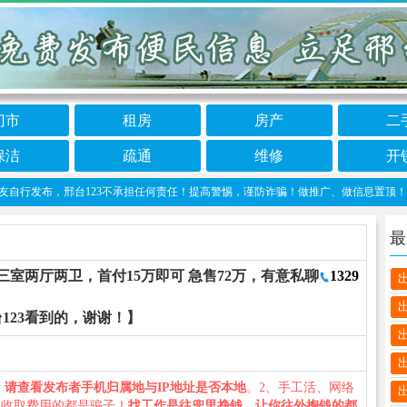
门市
租房
房产
二
保洁
疏通
维修
开
发布，邢台123不承担任何责任！提高警惕，谨防诈骗！做推广、做信息置顶！请加邢台12
最
 三室两厅两卫，首付15万即可 急售72万，有意私聊
1329
123看到的，谢谢！】
、
请查看发布者手机归属地与IP地址是否本地
。2、手工活、网络
义收取费用的都是骗子！
找工作是往兜里挣钱，让你往外掏钱的都