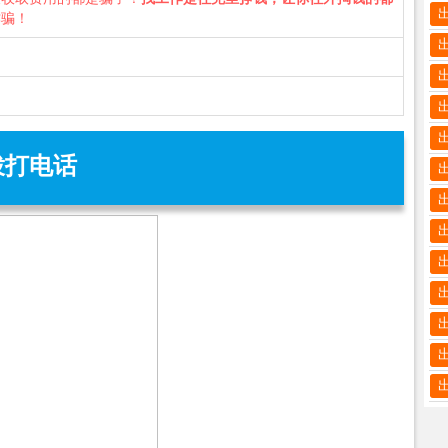
诈骗！
拨打电话