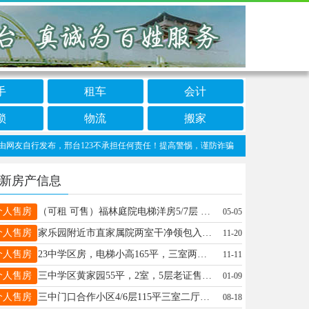
手
租车
会计
锁
物流
搬家
自行发布，邢台123不承担任何责任！提高警惕，谨防诈骗！做推广、做信息置顶！请加邢台
新房产信息
个人售房
（可租 可售）福林庭院电梯洋房5/7层 110平 简装 三室两厅 58万 （租900元/月） 13831938362
05-05
个人售房
家乐园附近市直家属院两室干净领包入住，不用咋收拾老证47万15531947615
11-20
个人售房
23中学区房，电梯小高165平，三室两厅两卫精装修老证可，小区停车方便，联系电话:李18032966919
11-11
个人售房
三中学区黄家园55平，2室，5层老证售27万。阳光水岸89平，2室，3/6层带小房老证46万。13180285219
01-09
个人售房
三中门口合作小区4/6层115平三室二厅一卫带小房老证售58万🈶🔑15531903330
08-18