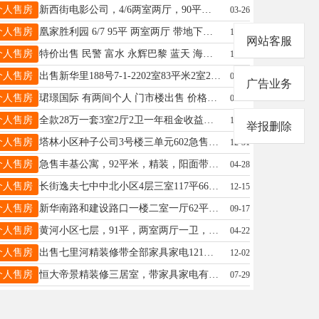
个人售房
新西街电影公司，4/6两室两厅，90平，老证，地上小房，39.8万，15100913300
03-26
个人售房
凰家胜利园 6/7 95平 两室两厅 带地下室18平 有证 63万附近有中心医院，胜利小学 13363717069
12-24
网站客服
个人售房
特价出售 民警 富水 永辉巴黎 蓝天 海德花园 园林 百合小筑 电梯房两居室 85平米 45万 15097953775
10-17
个人售房
出售新华里188号7-1-2202室83平米2室2厅一卫带地下室65万！精装修送家具家电34电话18832923162
07-30
广告业务
个人售房
珺璟国际 有两间个人 门市楼出售 价格超低 7000一平米 毛坯现房 电话19931922255
08-06
个人售房
全款28万一套3室2厅2卫一年租金收益两万多独立产权，宜投资 宜自住联系人：13273495986杨经理
11-05
举报删除
个人售房
塔林小区种子公司3号楼三单元602急售。三室两厅两卫简装双气老证有地下小房13703193859
12-31
个人售房
急售丰基公寓，92平米，精装，阳面带阳台，前后跨间，带两个空调，办公家具，价格低。15931990585微信同
04-28
个人售房
长街逸夫七中中北小区4层三室117平66万13131973530
12-15
个人售房
新华南路和建设路口一楼二室一厅62平装修暖气小院老证售价28万电话15630935789
09-17
个人售房
黄河小区七层，91平，两室两厅一卫，老证，双气，无电梯，23万，18832929561
04-22
个人售房
出售七里河精装修带全部家具家电121平59万大产权可中间好楼层中介勿扰16630902973
12-02
个人售房
恒大帝景精装修三居室，带家具家电有证能贷款，七中学区房79万，电话18932951355
07-29