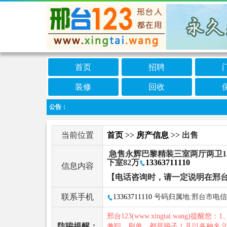
首页
招聘
装修
回收
公告：
当前位置
首页
>>
房产信息
>> 出售
急售永辉巴黎精装三室两厅两卫13
下室82万
13363711110
信息内容
【电话咨询时，请一定说明在邢台
联系手机
13363711110
号码归属地:邢台市电信
邢台123(www.xingtai.wang)提醒您：1
防骗提醒：
兼职、刷单，都是骗子！凡以各种名