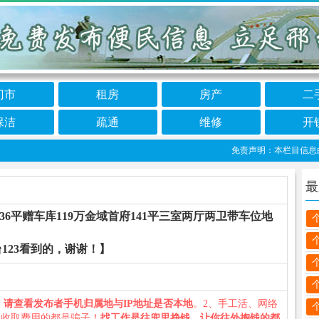
门市
租房
房产
二
保洁
疏通
维修
开
免责声明：本栏目信息由网友
最
6平赠车库119万金域首府141平三室两厅两卫带车位地
123看到的，谢谢！】
、
请查看发布者手机归属地与IP地址是否本地
。2、手工活、网络
义收取费用的都是骗子！
找工作是往兜里挣钱，让你往外掏钱的都