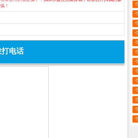
诈骗！
拨打电话