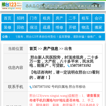
首页
招聘
门市
租房
房产
二手
租车
会计
装修
回收
保洁
疏通
维修
开锁
物流
搬家
由网友自行发布，邢台123不承担任何责任！提高警惕，谨防诈骗！做推广、做信息置顶！请加
公告：
当前位置
首页
>>
房产信息
>> 出售
邢台新人民医院旁，封顶准现房，二十多
万一套，大产权，八十多平米，民水民
电，能落户，可贷款。
15075973192
信息内容
【电话咨询时，请一定说明在邢台123看到
的，谢谢！】
联系手机
15075973192
号码归属地:邢台市移动
邢台123(www.xingtai.wang)提醒您：1、
请查看发
布者手机归属地与IP地址是否本地
。2、手工
活、网络兼职、刷单，都是骗子！凡以各种名义