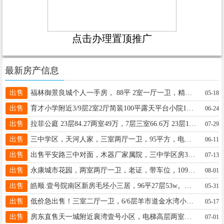
点击办理置顶推广
最新房产信息
出售
福林御景良城个人一手房， 88平 2室一厅一卫，精装，无配套 58万 联系电话18830942555
05-18
出售
育才小学附近3/9层2室2厅简装100平露天平台小院100平有证48万，四处一层2室50平小院3013172689270
06-24
出售
拉菲公庭 23层84.27两室49万，7层三室66.6万 23层112.23平三室，能贷款，61万15131307504
07-29
出售
三中学区，天河人家，三室两厅一卫，95平方，电梯，老证，63万，电话13363788073
06-11
出售
出售平安路三中对面，木器厂家属院，三中学区房3/6层，60平，双气二室一厅带地下室。停车方便，电话13171759991
07-13
出售
永康城市花园，两室两厅一卫，老证，带车位，109平66万看房电话18732938700
08-01
出售
皓顺.壹号院南区新房毛坯小三居，96平27层53w。房子各种配套设施齐全，小区高端大气环境优美。13231978753
05-31
出售
低价急出售！三室二厅一卫，6/6层羊市道金水湾小区109平老证，售价38万。电话13803196994
05-17
出售
房东直售天一城附近襄湾壹号小区，电梯高层两室一厅一厨一卫☎️13833950830无中介费！户型方正，老证
07-01