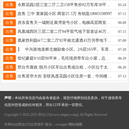
出售
永辉花园2层三室二厅二卫158平售价82万车库30平售价22万可单售电话15731941528
05-24
出售
急售 三中 黄家园小区 两室25.5万 有钥匙18003198997
07-11
出售
房东直售天一城附近襄湾壹号小区，电梯高层两室一厅一厨一卫☎️13833950830无中介费！户型方正，老证满五唯一！
06-09
出售
凤凰城西区三层二室二厅94平双气地下室老证46万。18931916063
07-15
出售
凰家胜利园4/7二室二厅92平南北通透43万另带地下室 有证15033199152
07-09
出售
】 中兴路地道桥北侧副食小区。2/6层163平。车库25平。急售69万。13162668919
07-20
出售
世纪豪庭9/10层90平米，毛坯现房带车位小屋，总价65万，天乐城商业圈6、23中学区包过户，电话13933718198
06-29
出售
邢台市襄政·朗月小区车位出售或出租，小区位于太行路与泉北大街交叉口，有需要的朋友可以私聊，价格可谈17732912578
06-20
出售
出售英华大街 安联风度花园小区住房一套，中间楼层，户型好，60平米，一室一厅，19333927889，
07-13
声明：
本站所有信息均由发布者提供，请您仔细辨别信息真伪，对于虚假类等
信息对您造成的任何损失，邢台123不承担一切责任。
Copyright © 2022-2025 邢台123(www.xingtai.wang) All Rights Reserved.
本网站由
邢台123
运营维护 微信：cnxingtai
网站地图