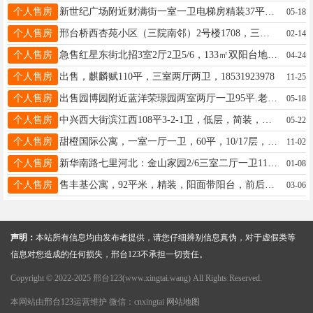
个人售房
新世纪广场附近财满街一室一卫电梯房精装37平住宅证民用水电可贷款零首付急售15万15131923308
05-18
个人售房
邢台桥西杏苑小区（三院南邻）2号楼1708，三室两厅114平，有家具家电，价格面议15831908623
02-14
个人售房
急售红星东街北招3室2厅2卫5/6，133㎡双阳台地上小房老证71万元13315901277
04-24
个人售房
出售，麒麟赋110平，三室两厅两卫，18531923978
11-25
个人售房
出售园博园附近蓝洋荣璟园两室两厅一卫95平.老证能贷款.好楼层18/12层.价格优惠15131906364
05-18
个人售房
中兴西大街滨江西108平3-2-1卫，低层，简装，集体供暖，全款30多个，看房方便18713957335
05-22
个人售房
甜橙国际公寓，一室一厅一卫，60平，10/17层，20万，电话15130955856
11-02
个人售房
新华南路七里河北：金山家园2/6三室二厅一卫110平装修双气带车库30平老证能售价76万电15630935789
01-08
个人售房
售丰基公寓，92平米，精装，阳面带阳台，前后跨间，带两个空调，办公家具，价格低。15931990585微信同
03-06
声明：
本站所有信息均由发布者提供，请您仔细辨别信息真伪，对于虚假类等
信息对您造成的任何损失，邢台123不承担一切责任。
Copyright © 2022-2025 邢台123(www.xingtai.wang) All Rights Reserved.
本网站由
邢台123
运营维护 微信：cnxingtai
网站地图