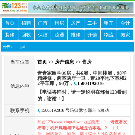
首页
招聘
门市
租房
房产
二手
租车
会计
装修
回收
保洁
疏通
维修
开锁
物流
搬家
xingtai
公告：
当前位置
首页
>>
房产信息
>> 售房
青青家园学区房，共6层，中间楼层，98平
精装修，两室两厅一卫，带20平地下室和2
2平车库，90万，
15003192016
信息内容
【电话咨询时，请一定说明在邢台123看到
的，谢谢！】
联系手机
15003192016
号码归属地:邢台市移动
邢台123(www.xingtai.wang)提醒您：1、
请查看发
布者手机归属地与IP地址是否本地
。2、手工
活、网络兼职、刷单，都是骗子！凡以各种名义