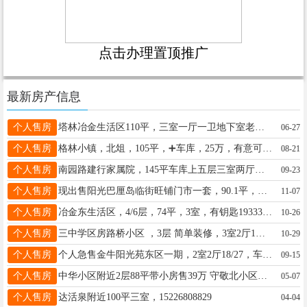
点击办理置顶推广
最新房产信息
个人售房
塔林冶金生活区110平，三室一厅一卫地下室老证68万。顺德鑫苑两室两厅一卫82平老证45万15227360033
06-27
个人售房
格林小镇，北俎，105平，➕车库，25万，有意可谈，无意，勿扰。15028859691
08-21
个人售房
南园路建行家属院，145平车库上五层三室两厅两卫，车库30平，老证双气院内免费车，售95W，电话13931918863
09-23
个人售房
现出售阳光巴厘岛临街旺铺门市一套，90.1平，水电齐全。有意者联系：1561396111813930995888
11-07
个人售房
冶金东生活区，4/6层，74平，3室，有钥匙19333198658
10-26
个人售房
三中学区房路桥小区 ，3层 简单装修，3室2厅1卫123平75万18732938700
10-29
个人售房
个人急售金牛阳光苑东区一期，2室2厅18/27，车位紧邻地下室，价格低廉电话19931962765
09-15
个人售房
中华小区附近2层88平带小房售39万 守敬北小区中层80平三室 售47万 4层28万1层34万13323099193
05-07
个人售房
达活泉附近100平三室，15226808829
04-04