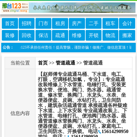
首页
招聘
门市
租房
房产
二手
租车
会计
装修
回收
保洁
疏通
维修
开锁
物流
搬家
，邢台123不承担任何责任！提高警惕，谨防诈骗！做推广、做信息置顶！请加邢台123客
公告：
当前位置
首页
>>
管道疏通
>> 管道疏通
【赵师傅专业疏通马桶、下水道、电工、
打眼，空调移机加氟， 专业】: 专业疏通
改装维修上下水管道、电锤打孔、安装更
换水管、便池、阀门、热水器。疏通管
道、修水管、换阀门、水龙头、水表、坐
便器便盆、皮碗、水钻打孔，卫生间防
水，建筑杂活疏通管道 承接疏通各种疑难
下水道、上下水安装 专业疏通改装上、下
信息内容
水管道、电锤打孔、便池阀门热水器。疏
通管道修水管换阀门、水龙头、水表、坐
便器便盆、皮碗、水钻打孔，家庭电工、
卫生间防水、开换锁。 电话
15614290950
地址、电话：
15614290950