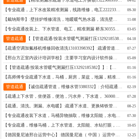
管道疏通
【精准测漏水疏通下水道电工开换锁13229869995】: 专业疏通改装维修上下水管道、疏通污水井管道、电锤打孔、安装更换水管、便池、阀门、热水器。疏通管道、修水管、换阀门、水龙头、水表、坐便器便盆、皮碗、水钻打孔，卫生间防水，建筑杂活疏通管道 承接疏通各种疑难下水道、上下水安装 专业疏通改装上、下水管道、电锤打孔、便池阀门热水器。疏通管道修水管换阀门、水龙头、水表、坐便器便盆、皮碗、水钻打孔，家庭电工、卫生间防水、开换锁。 地址、电话：桥东3097818桥西2222515一2222267
04-02
【专业疏通，上下水改装精准测漏，线路维修，电工2222330】:疏通改装维修上下水管道、疏通污水井管道、电锤打孔、安装更换水管、便池、阀门、热水器。疏通管道、修水管、换阀门、水龙头、水表、坐便器便盆、皮碗、水钻打孔，卫生间防水，建筑杂活疏通管道 承接疏通各种疑难下水道、上下水安装 专业疏通改装上、下水管道、电锤打孔、便池阀门热水器。疏通管道修水管换阀门、水龙头、水表、坐便器便盆、皮碗、水钻打孔，家庭电工、卫生间防水、清洗地暖 精准测漏水 地暖 暖气 自来水精准测漏水 地暖测堵 开换锁 清洗太阳能 清洗热水器 地址、电话：2222330--16630657087
09-30
【戴纳斯帝】:壁挂炉维修清洗，地暖暖气热水器，清洗壁挂炉，热水器。 地址、电话：0319—2222217……15350847756
11-08
【专业疏通改装上、下水管道、电工，精准测漏 桥东3035553桥西2520091】:专业改装上下水管道，水电暖改装更换，疏通马桶， 地漏 ，菜盆 ，卫生间反味 ，更换卫生间铸铁管。太阳能维修，更换上水管，真空管。水钻打眼、改装卫生间水管 ，安装花洒卫浴，换水龙头，换阀门，水龙头软管 ，取水管断丝 ，马桶漏水。家庭电工，换开关插座，电闸，装灯布线，查线路故障。换暖气片，地暖分水器，暖气拆装，专业清洗地暖 ，检测暗管漏水，地暖打压。建筑灵活。诚信服务 质量第一 欢迎来电 地址、电话：手机15690373018 ， 15603191644 管道疏通
03-05
管道疏通
【【管道疏通/按装水管暖气测漏打压13292185382】】: 【管道疏通/按装水管暖气测漏打压13292185382】:疏通上下水管，坐便器，便池，污水井，下水道， 改装维修疏通家庭上下污水管，按装维修卫浴。水管，水龙头，阀门，水表，按装维修橱柜，电锤水钻打眼，卫生间防水，房顶防水，清洗地暖，更换分水器，地暖水管测漏，按装维修太阳能，太阳能移机，热水器和液晶电视，按装维修洗衣机，油烟机，浴霸灯具维修，家庭电路维修，更换插座，漏电保护器等，开锁换锁，更换锁具。维修电话13292185382 地址、电话：维修电话13292185382
04-18
【疏通空调加氟移机维修回收清洗13103398392】:疏通管道，空调加氟，移机，维修，回收二手空调，清洗空调 地址、电话：13103398392
07-27
【邢台方正室内设计培训学校】:主要学习室内设计软件操作使用CAD和酷家乐后期可用于全屋定制，室内装修设计，门窗设计，自建房设计，机械零件设计等没有年龄限制，邢台地区均可学习，零基础教学，包教包会 地址、电话：15226869990樊老师
05-09
【【管道疏通/按装水管暖气测漏打压13292185382】】:【管道疏通/按装水管暖气测漏打压13292185382】:疏通上下水管，坐便器，便池，污水井，下水道， 改装维修疏通家庭上下污水管，按装维修卫浴。水管，水龙头，阀门，水表，按装维修橱柜，电锤水钻打眼，卫生间防水，房顶防水，清洗地暖，更换分水器，地暖水管测漏，按装维修太阳能，太阳能移机，热水器和液晶电视，按装维修洗衣机，油烟机，浴霸灯具维修，家庭电路维修，更换插座，漏电保护器等，开锁换锁，更换锁具。维修电话13292185382 地址、电话：维修电话13292185382
01-16
【高师傅专业疏通下水道，马桶，厨房，菜盆，地漏，精准检测暗管漏水点，收费合理，快速上门，多年工作经验，电话：3322511】:管道疏通维修，马桶疏通，洗手盆疏通，厨房疏通，地漏疏通，一楼主管道疏通，饭店管道疏通，平方管道疏通，老旧小区管道疏通，大小型疏通机，高压疏通下水道，装修下水道掉水泥，管道老化，疏通塑料管，铸铁管，ppr管，pvc管，各种疑难杂症疏通，马桶掉异物，拆装马桶，维修马桶，下水道打捞手机戒指等等，维修自来水管，维修暖气，地暖清洗，换分水器，更换水龙头，家庭电工，改装维修下水道管，有需要的朋友联系我。 地址、电话：全城快修10-30分钟上门，手机13273665377微信同号 管道疏通
01-16
管道疏通
【诚信疏通管道，维修水管3380332】: 介绍疏通《10元红包》。热线13103092039微信同号，群友优惠，精准测漏水。 [微笑]通:马桶，地漏，主管道，污水井，下水管加装阀门，改管道，高空作业。 [微笑]修:水管，洁具，太阳能，水钻打孔，地暖打压。 [微笑]换:阀门，《清洗地暖，油烟机》水龙头，雨水斗，换铸铁管，返水弯，《开锁换锁芯》按指纹锁。《换邢台市里群加我》 地址、电话：热线13103092039桥西桥东20分钟到
02-19
【疏通上下水管，坐便器，便池，污水井，下水道， 3690033】:疏通上下水管，坐便器，便池，污水井，下水道， 改装维修疏通家庭上下污水管按装维修卫浴。水管，水龙头，阀门，水表，按装维修橱柜，电锤水钻打眼，卫生间防水，房顶防水，清洗地暖，更换分水器，地暖水管测漏，按装维修太阳能，太阳能移机，按装维修热水器和液晶电视，按装维修洗衣机，油烟机，浴霸灯具维修，家庭电路维修，更换插座，漏电保护器等，开锁换锁，更换锁具 地址、电话：15933690033
07-28
【疏通。清洗。测漏。水电暖】:疏通下水道、更换铸铁管。清洗地暖换分水器、打压吹水。测各种管道漏水。家庭电工。卫生间水管改造与维修。铁管暖器、消防喷头改造与维修。水钻打眼。开换锁 地址、电话：邢台市13393097571
08-25
【专业疏通改装下水道，马桶异物抽取，维修太阳能，水电暖，空调维】:精准测漏，！疏通改装上、下水管道、疏通污水管道、电锤打孔、安装更换水管（PPR、铝塑管）便池、阀门、热水器，疏通管道，修水管、换阀门、水龙头、水表，坐便器便盆、皮碗、水钻打孔卫生间做防水、建筑杂活疏通各种疑难下水道、上下水安装、空调移机加氟 地址、电话：0319--3673300....15511994393
07-30
【专业疏通，维修马桶，上下水管道、太阳能、水钻打眼，修暖气，清洗地暖，精准测漏水，精修空调15532972373《》】:疏通改装维修上下水管，疏通污水井管道，卫生间防水，按装维修卫坐便，阀门，上下水管，油烟机，热水器，水管水龙头，更换水表，水钻电锤打眼，地暖清洗，地暖水管打压测漏，维修清洗太阳能热水器，太阳能移机，更换太阳能介质，家庭电路维修，更换插座漏电保护器，线路改装，灯具维修，各种空调加氟，维修，空调移机，拆装回收，玻璃开孔，锁具维修更换。 地址、电话：桥东电话3036588桥西电话7777456（24小时全市服务） 管道疏通
10-05
【德国曼尼迪邢台运营中心】:德国曼尼迪（ 中国 ）运营中心，PPR给水系统 / 智能地暖集成系统 / 智能新风系统，德国精工，高端品质。曼尼迪MANEDY，秉承德国匠心精神和节能环保理念 。致力于提供全屋健康、舒适节能的水路集成系统、智能地暖系统和通风系统解决方案。我们秉承着，引领智能科技未来的使命。以智能化系统集成为依托，为全球家庭提供高品质的服务，营造宜人温暖的家居环境。 地址、电话：邢台市邢东市场北行50米路西15081493744
12-25