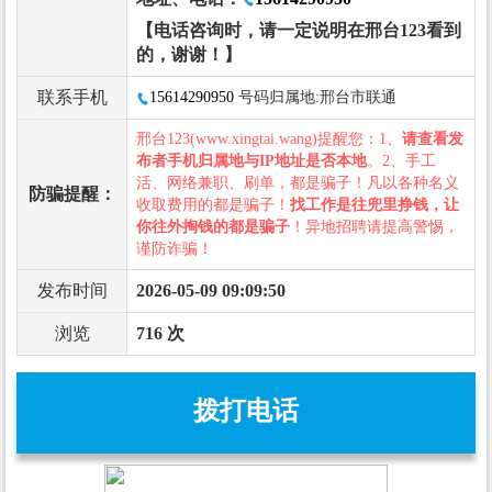
【电话咨询时，请一定说明在邢台123看到
的，谢谢！】
联系手机
15614290950
号码归属地:邢台市联通
邢台123(www.xingtai.wang)提醒您：1、
请查看发
布者手机归属地与IP地址是否本地
。2、手工
活、网络兼职、刷单，都是骗子！凡以各种名义
防骗提醒：
收取费用的都是骗子！
找工作是往兜里挣钱，让
你往外掏钱的都是骗子
！异地招聘请提高警惕，
谨防诈骗！
发布时间
2026-05-09 09:09:50
浏览
716 次
拨打电话