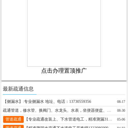
点击办理置顶推广
最新疏通信息
【侧漏水】:专业侧漏水 地址、电话：13730559356
08-17
疏通管道，修水管、换阀门、水龙头、水表，坐便器便盆、皮碗、水钻打孔卫生间做防水、建✅????精准测漏，！疏通改装上、下水管道、疏通污水管道、电锤打孔、安装更换水管便池、阀门、热水器，筑杂活疏通各种疑难下水道、上下水安装开锁换锁， 地址、电话：桥东3063618桥西13231923635
08-30
管道疏通
【专业疏通改装上、下水管道电工，精准测漏3173133】: 疏通改装维修上下水管道、疏通污水井管道、电锤打孔、安装更换水管、便池、阀门、热水器。疏通管道、修水管、换阀门、水龙头、水表、坐便器便盆、皮碗、水钻打孔，卫生间防水，建筑杂活疏通管道 承接疏通各种疑难下水道、上下水安装 专业疏通改装上、下水管道、电锤打孔、便池阀门热水器。疏通管道修水管换阀门、水龙头、水表、坐便器便盆、皮碗、水钻打孔，家庭电工、卫生间防水、清洗地暖 精准测漏水 地暖 暖气 自来水精准测漏水 地暖测堵 开换锁 地址、电话：邢台市3173133---13231925363
05-06