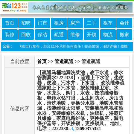
首页
招聘
门市
租房
房产
二手
租车
会计
装修
回收
保洁
疏通
维修
开锁
物流
搬家
目信息由网友自行发布，邢台123不承担任何责任！提高警惕，谨防诈骗！做推广、做信息置顶
公告：
当前位置
首页
>>
管道疏通
>> 管道疏通
【疏通马桶地漏洗菜池，改下水道，修水
管测漏水2222338】: 疏通上下水管，坐便
器，便池，污水井，下水道， 改装维修疏
通家庭上下污水管，按装维修卫浴。水
管，水龙头，阀门，水表，按装维修橱
柜，电锤水钻打眼，卫生间防水，房顶防
水，清洗地暖，更换分水器，地暖水管测
漏，按装维修太阳能，安装液晶电视和热
信息内容
水器，安装维修洗衣机，油烟机，浴霸灯
具维修，家庭电路维修，更换插座，漏电
保护器等，开锁换锁，更换锁具。 地址、
电话：2222338--
15690375321