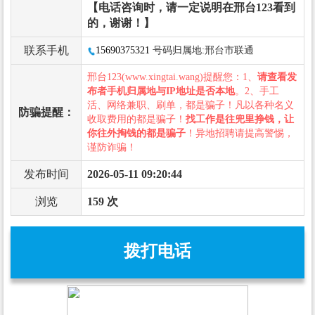
【电话咨询时，请一定说明在邢台123看到
的，谢谢！】
联系手机
15690375321
号码归属地:邢台市联通
邢台123(www.xingtai.wang)提醒您：1、
请查看发
布者手机归属地与IP地址是否本地
。2、手工
活、网络兼职、刷单，都是骗子！凡以各种名义
防骗提醒：
收取费用的都是骗子！
找工作是往兜里挣钱，让
你往外掏钱的都是骗子
！异地招聘请提高警惕，
谨防诈骗！
发布时间
2026-05-11 09:20:44
浏览
159 次
拨打电话