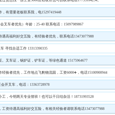
想找一份工资5000左右夜班也可以联系电话17733994254。
需要老板联系我，电15297419448
优先）年龄：25-40 联系电话：15097989867
福利好交五险，有经验者优先，联系电话13473077988
寻找合适工作 13313390335
车证，锅炉证，铲车证，等绿色通道 15175964677
者优先，工作地点飞豹物流园，工资6000➕，电话15100900944
叉车，电话：13363728978
工，今明两天专业替班！也可以干日结杂活！18731993528
资待遇高福利好交五险，有相关经验者请联系电话13473077988