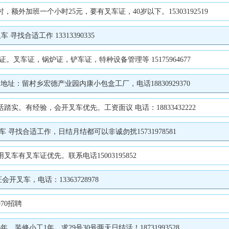
额外加班一个小时25元，要有叉车证，40岁以下。15303192519
寻找合适工作 13313390335
车证，锅炉证，铲车证，特种设备管理等 15175964677
：留村乡宏德产业园内康小包盒工厂，电话18830929370
实。有经验，会开叉车优先。工资面议 电话：18833432222
车 寻找合适工作，日结月结都可以非诚勿扰15731978581
有叉车证优先。联系电话15003195852
叉车，电话：13363728978
70招聘
装修小工1年，求29号30号两天日结活！18731993528