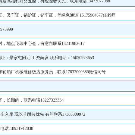
福利好交五险，有经验者优先，联系电话13473077988
车证，锅炉证，铲车证，等绿色通道 15175964677任老师
5999
点飞瑞中心仓，有意向联系18231982617
：景家屯附近 工资面议 联系电话：15030973653
轮胎厂机械维修饭店服务员，联系17832000380微信同号
期的，联系电话15227323334
库 玩吃苦耐劳优先 有的联系17303309972
8931912038