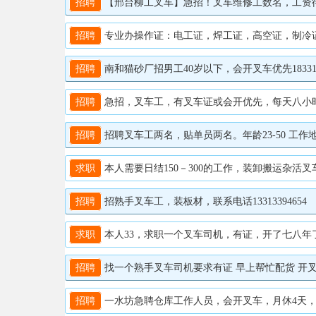
招聘
【邢台柳工叉车】急招！叉车维修工数名，工资待遇高
招聘
专业办操作证：电工证，焊工证，高空证，制冷证。叉
招聘
南和猫砂厂招男工40岁以下，会开叉车优先1833197
招聘
急招，叉车工，有叉车证或会开优先，每天八小时，地
招聘
招聘叉车工两名，贴单员两名。年龄23-50 工作地址
求职
本人需要日结150－300的工作，装卸搬运杂活叉车
招聘
招熟手叉车工，装板材，联系电话13313394654
求职
本人33，求职一个叉车司机，有证，开了七八年了，长
招聘
找一个熟手叉车司机要求有证 早上帮忙配货 开叉车入
招聘
一水坊急聘仓库工作人员，会开叉车，月休4天，电话:1