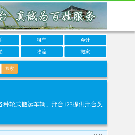
手
租车
会计
锁
物流
搬家
搜索
种轮式搬运车辆。邢台123提供邢台叉