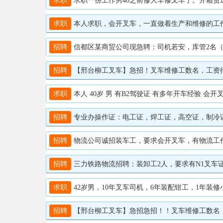
求职
求职一份工作男40之前修大车修叉车了。开箱货送过货
求职
本人求职，会开叉车，一直做着生产和维修的工作，有
招聘
信都区某商贸公司现急聘：司机若安，库管2名（会叉车者
招聘
【邢台柳工叉车】急招！叉车维修工数名，工资待遇高
求职
本人 40岁 男 有B2驾驶证 有多年开车经验 会开叉车 
招聘
专业办操作证：电工证，焊工证，高空证，制冷证。叉
招聘
物流公司诚招装车工，要求会开叉车，有物流工作经验
招聘
三力铁路物流招聘：装卸工2人，要求有N1叉车证会开
求职
42岁男，10年叉车司机，6年装配钳工，1年装修小
招聘
【邢台柳工叉车】急招急招！！叉车维修工数名，工