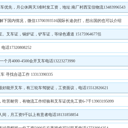
先，月公休两天3准时发工资，地址:南厂村西宝信物流13483996543
下国内情况，微信13700393516国际长途勿打，想出国的也可以介绍
车证，锅炉证，铲车证，等绿色通道 15175964677任
17320808252
000-4500会开叉车电话13223273990
寻找合适工作 13313390335
开叉车，有三轮车驾驶证，工资面议，电话15512826621
耐劳，有物流工作经验和叉车证优先工资6-7千13903195099
月工资9千以上有意者电话18131858854