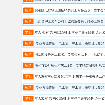
招聘
襄都区飞豹物流园招聘装卸工月薪面议，要求会使用叉
招聘
【邢台柳工叉车公司】诚聘业务员，维修工数名，工
求职
本人 40岁 男 有B2驾驶证 有多年开车经验 会开叉车 
招聘
专业办操作证：电工证，焊工证，高空证，制冷证。叉
招聘
润沃园冷库库工数名。要求45岁以下，干活踏实。有
招聘
南和猫砂厂招生产男工2名，要求吃苦耐劳听从安排，会
求职
本人39岁有cl驾照 N1叉车证 想求一份相关的工作 有
招聘
专业办操作证：电工证，焊工证，高空证，制冷证。叉
求职
本人32岁 男 有C1驾驶证 有多年开车经验 会开叉车