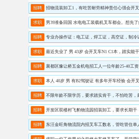
招聘
招物流装卸工1，有吃苦耐劳精神责任心强会开叉车优
求职
男39准备回国 水电电工装载机叉车都会。想先了解
招聘
专业办操作证：电工证，焊工证，高空证，制冷证。叉
求职
最近失业了 男 43岁 会开叉车N1 C1本，踏实能干 电话
招聘
襄都区豫让桥五金机电招工人一位年龄25-40工资一个月4
求职
本人 40岁 男 有B2驾驶证 有多年开车经验 会开叉车 
招聘
不限年龄不限学历，要求踏实肯干，不怕吃苦，最好能
招聘
开发区双楼村飞豹物流园招装卸工，要求长期干，吃苦
招聘
东汪金旺角物流院内招叉车工数名，管吃管住单人间，