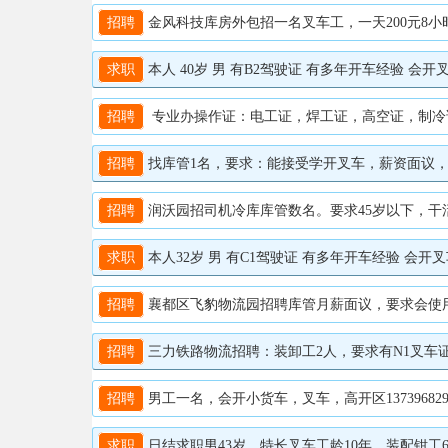
招聘
金风科技库房外包招一名叉车工，一天200元8小时，
求职
本人 40岁 男 有B2驾驶证 有多年开车经验 会开叉车 
招聘
专业办操作证：电工证，焊工证，高空证，制冷证。叉
招聘
找库管1名，要求：能接受学开叉车，薪资面议，地址
招聘
润沃园招司机冷库库管数名。要求45岁以下，干活踏
求职
本人32岁 男 有C1驾驶证 有多年开车经验 会开叉
招聘
襄都区飞豹物流园招聘库管月薪面议，要求会使用叉车
招聘
三力铁路物流招聘：装卸工2人，要求有N1叉车证会开
招聘
男工一名，会开小货车，叉车，高开区137396829
求职
日结求职男43岁，特长叉车工龄10年，装配钳工6年，