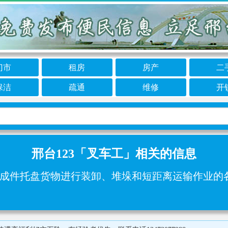
门市
租房
房产
二
保洁
疏通
维修
开
邢台123「叉车工」相关的信息
成件托盘货物进行装卸、堆垛和短距离运输作业的各