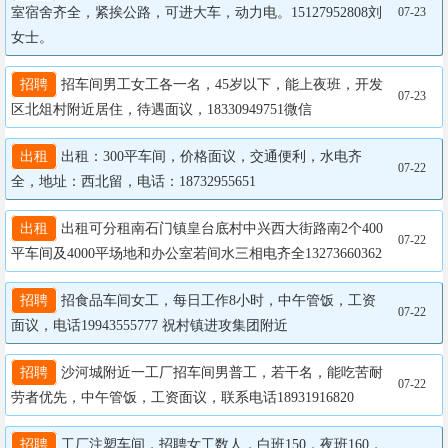
室宿舍齐全，紧挨公路，可进大车，动力电。15127952808刘
07-23
女士。
招聘
 招车间男工女工各一名，45岁以下，能上夜班，开发
07-23
区北俎村附近居住，待遇面议，18330949751微信
出租
 出租：300平车间，价格面议，交通便利，水电齐
07-22
全，地址：西北留，电话：18732955651
出租
 出租可分租南石门镇皇台底村中兴西大街路南2个400
07-22
平车间及4000平场地和办公室若间水三相电齐全13273660362
招聘
 招食品车间女工，每日工作8小时，中午管饭，工资
07-22
面议，电话19943555777 祝村镇进攻集团附近
招聘
 沙河城附近一工厂招车间男普工，若干名，能吃苦耐
07-22
劳者优先，中午管饭，工资面议，联系电话18931916820
招聘
 工厂注塑车间，招聘女工数人，白班150，夜班160，