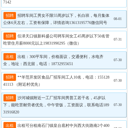
7142
招聘
 招聘车间工男女不限55周岁以下，长白班，每月集体
08-01
公休6天左右，工资有保障，详情咨询13613195776微信同号
招聘
 任泽天口镇新科盛公司聘车间女工45周岁以下50名管
07-31
吃管住月薪8000元以上19831990295（微信）
出租
 出租：300平车间，价格面议，交通便利，水电齐
07-30
全，地址：西北留，电话：18732955651
招聘
 **羊范开发区食品厂招车间工人10名，电话：155128
07-30
41113 （附近村优先）
招聘
 沙河城镇附近一工厂招车间男普工若干名，45岁以
下，能吃苦耐劳者优先，中午管饭，工资面议，联系电话189
07-30
31916820
出租
 出租可分租南石门镇皇台底村中兴西大街路南2个400