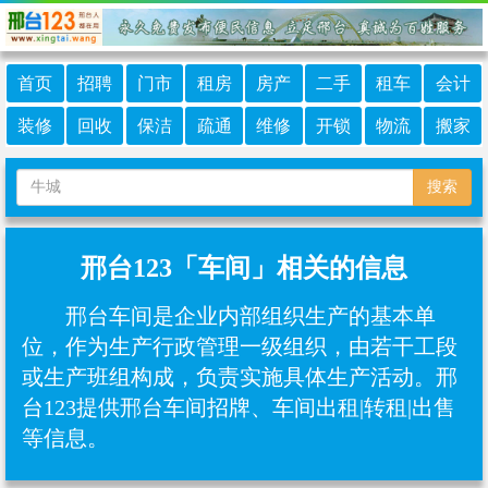
首页
招聘
门市
租房
房产
二手
租车
会计
装修
回收
保洁
疏通
维修
开锁
物流
搬家
搜索
邢台123「车间」相关的信息
邢台车间是企业内部组织生产的基本单
位，作为生产行政管理一级组织，由若干工段
或生产班组构成，负责实施具体生产活动。邢
台123提供邢台车间招牌、车间出租|转租|出售
等信息。