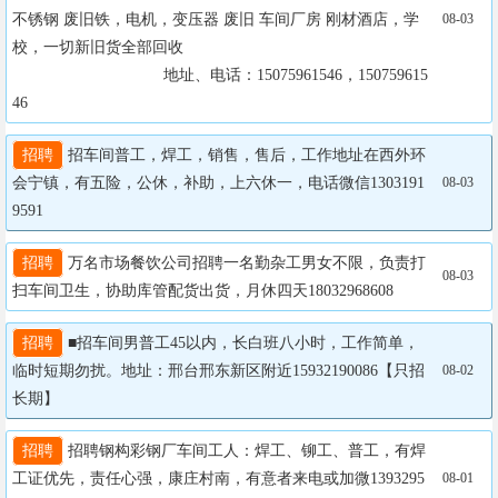
不锈钢 废旧铁，电机，变压器 废旧 车间厂房 刚材酒店，学
08-03
校，一切新旧货全部回收

		                  地址、电话：15075961546，150759615
46
招聘
 招车间普工，焊工，销售，售后，工作地址在西外环
会宁镇，有五险，公休，补助，上六休一，电话微信1303191
08-03
9591
招聘
 万名市场餐饮公司招聘一名勤杂工男女不限，负责打
08-03
扫车间卫生，协助库管配货出货，月休四天18032968608
招聘
 ■招车间男普工45以内，长白班八小时，工作简单，
临时短期勿扰。地址：邢台邢东新区附近15932190086【只招
08-02
长期】
招聘
 招聘钢构彩钢厂车间工人：焊工、铆工、普工，有焊
工证优先，责任心强，康庄村南，有意者来电或加微1393295
08-01