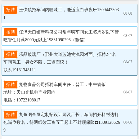
招聘
 王快镇招车间内喷漆工，能适应白班夜班1509443303
08-08
1
招聘
 任泽天口镇新科盛公司常年聘车间女工45周岁以下管
08-07
吃管住月薪8000元以上19831990295（微信）
招聘
 乐晶玻璃厂（邢州大道蓝池物流园对面）招聘2-4名
车间普工，男女不限，工资面议！

08-07
联系19131348111
招聘
 宠物食品公司招聘车间主任，普工，中午管饭

地址：天山光机电产业园内

08-07
电话：19723108017
招聘
 九鱼图全屋定制招设计师及厂长，车间招开料封边打
包岗位数名，待遇绩效工资五千起上不封顶保险☎️1309128626
08-06
9