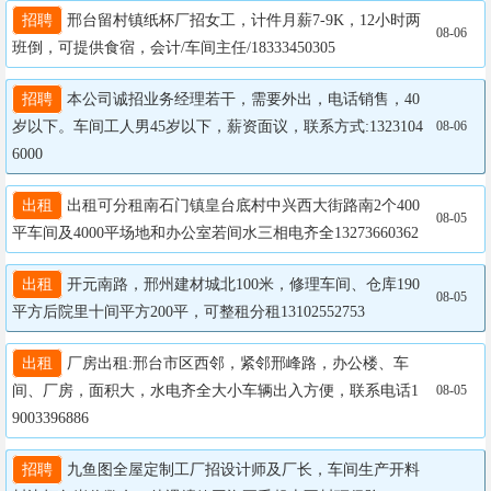
招聘
 邢台留村镇纸杯厂招女工，计件月薪7-9K，12小时两
08-06
班倒，可提供食宿，会计/车间主任/18333450305
招聘
 本公司诚招业务经理若干，需要外出，电话销售，40
岁以下。车间工人男45岁以下，薪资面议，联系方式:1323104
08-06
6000
出租
 出租可分租南石门镇皇台底村中兴西大街路南2个400
08-05
平车间及4000平场地和办公室若间水三相电齐全13273660362
出租
 开元南路，邢州建材城北100米，修理车间、仓库190
08-05
平方后院里十间平方200平，可整租分租13102552753
出租
 厂房出租:邢台市区西邻，紧邻邢峰路，办公楼、车
间、厂房，面积大，水电齐全大小车辆出入方便，联系电话1
08-05
9003396886
招聘
 九鱼图全屋定制工厂招设计师及厂长，车间生产开料