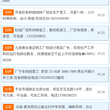
6000
招聘
 开发区留村镇纸杯厂招女生产普工，月薪7-9K，12小
07-25
时两班倒，会计/质检/车间主任/18333450305
招聘
 轧辊厂招车间铸造工，数控机床工，厂区有宿舍，有
07-25
食堂，可洗澡，15532958831
招聘
 九鱼图全屋定制工厂招设计师及厂长，车间生产工开
料封边打包岗位数名，待遇绩效五千起上不封顶保险☎️130912
07-25
86268
招聘
 厂子车间招普工  库管 25-50岁 3000-7000 男女不限计
07-24
件工资 百泉村附近电话17631993353微同
出租
 予东市场附近仓库出租，邻近开元北路110平，进出
07-24
车方便，可仓储，可加工车间。电话13780298255
出租
  出租:桥东邢任公路太行中学对面，钢构车间，办公