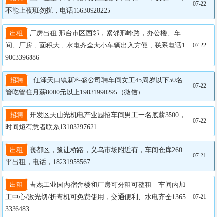
07-22
不能上夜班勿扰，电话16630928225
出租
 厂房出租:邢台市区西邻，紧邻邢峰路，办公楼、车
间、厂房，面积大，水电齐全大小车辆出入方便，联系电话1
07-22
9003396886
招聘
   任泽天口镇新科盛公司聘车间女工45周岁以下50名
07-22
管吃管住月薪8000元以上19831990295（微信）
招聘
 开发区天山光机电产业园招车间男工一名底薪3500，
07-22
时间短有意者联系13103297621
出租
 襄都区，豫让桥路，义乌市场附近有，车间仓库260
07-21
平出租，电话，18231958567
出租
 吉杰工业园内宿舍楼和厂房可分租可整租，车间内加
工中心/激光切/折弯机可免费使用，交通便利、水电齐全1365
07-21
3336483