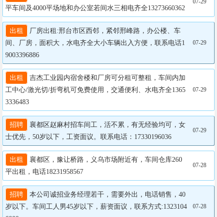
07-29
平车间及4000平场地和办公室若间水三相电齐全13273660362
出租
 厂房出租:邢台市区西邻，紧邻邢峰路，办公楼、车
间、厂房，面积大，水电齐全大小车辆出入方便，联系电话1
07-29
9003396886
出租
 吉杰工业园内宿舍楼和厂房可分租可整租，车间内加
工中心/激光切/折弯机可免费使用，交通便利、水电齐全1365
07-29
3336483
招聘
 襄都区赵麻村招车间工，活不累，有无经验均可，女
07-29
士优先，50岁以下，工资面议。联系电话：17330196036
出租
 襄都区，豫让桥路，义乌市场附近有，车间仓库260
07-28
平出租，电话18231958567
招聘
 本公司诚招业务经理若干，需要外出，电话销售，40
岁以下。车间工人男45岁以下，薪资面议，联系方式:1323104
07-28