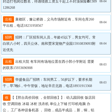
封边打包岗位数名，待遇绩效工资五千起上不封顶保险☎️1309
08-04
1286268
出租
 襄都区，豫让桥路，义乌市场附近有，车间仓库260
08-04
平出租，电话18231958567
招聘
 招聘：厂区招车间人员，年龄45以下，男女均可。常
白班八小时，四天公休。南和贾宋宠物产业园15910839093附
08-04
近优先
出租
 出租大院 有车间有场地位置在西小郭小学附近 需要
08-03
的联系15933696908
招聘
 华盛食品厂招聘：车间男工，50岁以下，要求长期
08-03
干，早7晚6，中午管饭，地址辛庄北路，电话18931913368
收
【【邢台高价回收 ，全部回收】】: 幼儿园回收 饭店回
收 空调回收 冰箱 冰柜 洗衣机 单位上下铺 打印机电脑 办
公， 工厂各种设备机器 ， 回收，成品半成品 ，新，铜，铝 