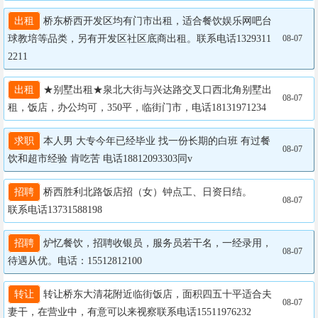
出租
 桥东桥西开发区均有门市出租，适合餐饮娱乐网吧台
球教培等品类，另有开发区社区底商出租。联系电话1329311
08-07
2211
出租
 ★别墅出租★泉北大街与兴达路交叉口西北角别墅出
08-07
租，饭店，办公均可，350平，临街门市，电话18131971234
求职
 本人男 大专今年已经毕业 找一份长期的白班 有过餐
08-07
饮和超市经验 肯吃苦 电话18812093303同v
招聘
 桥西胜利北路饭店招（女）钟点工、日资日结。

08-07
联系电话13731588198
招聘
 炉忆餐饮，招聘收银员，服务员若干名，一经录用，
08-07
待遇从优。电话：15512812100
转让
 转让桥东大清花附近临街饭店，面积四五十平适合夫
08-07
妻干，在营业中，有意可以来视察联系电话15511976232