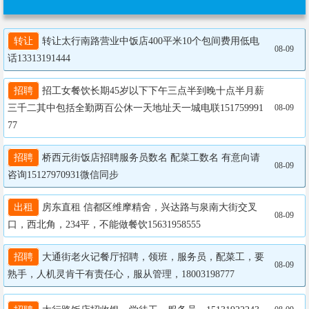
转让
 转让太行南路营业中饭店400平米10个包间费用低电
08-09
话13313191444
招聘
 招工女餐饮长期45岁以下下午三点半到晚十点半月薪
三千二其中包括全勤两百公休一天地址天一城电联151759991
08-09
77
招聘
 桥西元街饭店招聘服务员数名 配菜工数名 有意向请
08-09
咨询15127970931微信同步
出租
 房东直租 信都区维摩精舍，兴达路与泉南大街交叉
08-09
口，西北角，234平，不能做餐饮15631958555
招聘
 大通街老火记餐厅招聘，领班，服务员，配菜工，要
08-09
熟手，人机灵肯干有责任心，服从管理，18003198777