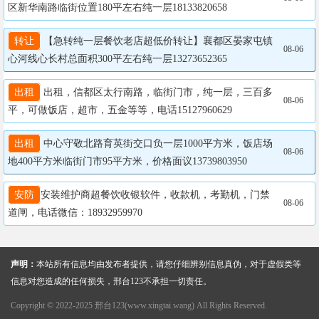
区新华南路临街位置180平左右纯一层18133820658
转让
 【急转纯一层餐饮老店超低价转让】襄都区晏家屯镇
08-06
心河线心长村总面积300平左右纯一层13273652365
出租
 出租，信都区太行南路，临街门市，纯一层，三百多
08-06
平，可做饭店，超市，五金等等，电话15127960629
出租
 中心守敬北路育英街交口负一层1000平方米，饭店场
08-06
地400平方米临街门市95平方米，价格面议13739803950
安防
安装维护商超餐饮收银软件，收款机，考勤机，门禁
08-06
道闸，电话微信：18932959970
声明：
本站所有信息均由发布者提供，请您仔细辨别信息真伪，对于虚假类等
信息对您造成的任何损失，邢台123不承担一切责任。
Copyright © 2022-2025 邢台123(www.xingtai.wang) All Rights Reserved.