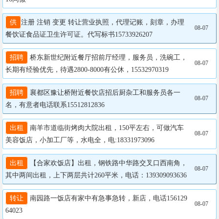
供
注册 注销 变更 转让营业执照，代理记账，刻章，办理
08-07
餐饮证食品证卫生许可证。代写标书15733926207
招聘
 桥东新世纪附近餐厅招前厅经理，服务员，洗碗工，
08-07
长期有经验优先，待遇2800-8000有公休，15532970319
招聘
 襄都区豫让桥附近餐饮店招后厨杂工和服务员各一
08-07
名，有意者电话联系15512812836
出租
 南羊市道临街烤肉大院出租，150平左右，可做汽车
08-07
美容饭店，小加工厂等，水电全，电:18331973096
出租
 【合家欢饭店】出租，钢铁路中华路交叉口西南角，
08-07
其中两间出租，上下两层共计260平米，电话：139309093636
转让
 南园路一饭店有家中有急事急转，新店，电话156129
08-07
64023