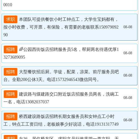
0010
求职
 本团队可提供餐饮小时工钟点工，大学生宝妈都有，
按小时收费，可开票，有保险，有需要的老板联系150979092
08-08
90
招聘
 🌈公园西街饭店招聘服务员5名，帮厨两名待遇优厚1
08-08
3273689095
招聘
 大型餐饮招后厨。学徒，配菜，凉菜。前厅服务员吧
08-08
台。全勤200公休3天。电话15732946543微信同号。
招聘
 建设路与煤建路交口附近饭店招服务员两名，洗碗工
08-08
一名，电话13082037037
招聘
 桥西建设路饭店招聘长期女服务员和女钟点工小时
08-08
工，钟点工工资日结，老板娘事少好说话，电话19131317749
求职
 女36，居住桥东区，求职文员行政库管一类文职，无