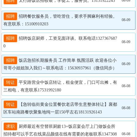
招聘
 太行路饭店招收银，学徒工，服务员。15131922243
08-09
招聘
 招聘餐饮服务员，管吃管住，要求手脚麻利有经验。
08-09
有意联系：15100910203
招聘
 招聘饭店厨师，工资见面详谈。联系电话1327367687
08-09
0
招聘
 饭店急招长期服务员 工作简单 氛围活跃 欢迎各位小
08-09
哥哥小姐姐加入我们～联系电话：15630937961（微信同步）
转让
 平安路营业中饭店转让，租金便宜，门口可出摊，有
08-08
三相电，有意联系17531992180
转让
 【急转临街黄金位置餐饮老店带生意整体转让】襄都
08-08
区车站南路餐饮聚集地纯一层150平左右18131926143
求职
 厨师最近有空替班厨龄13+饭店宴会厅上门做饭会所
招待都可以手艺在线菜品颜值在线有需要的老板联系1347308
08-08