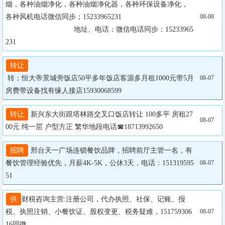
烟，各种油烟净化，各种油烟净化器，各种环保设备净化，
各种风机电话微信同步；15233965231

08-08
		                  地址、电话：微信电话同步：15233965
231
转让
 转；恒大帝景城旁饭店50平多年饭店客源多月租1000元带5月
08-07
房费带设备找有缘人接店15930068599
转让
 新兴东大街跟塔林路交叉口饭店转让 100多平 房租27
08-07
00元 纯一层 户型方正 繁华地段电话☎18713992650
招聘
 邢台天一广场连锁餐饮品牌，招聘前厅主管一名，有
餐饮管理经验优先，月薪4K-5K，公休3天，电话：151319595
08-07
51
供
财税咨询主营:注册公司，代办执照、社保、记账、报
税、执照注销、小餐饮证、股权变更、税务疑难，151759306
08-07
16同微