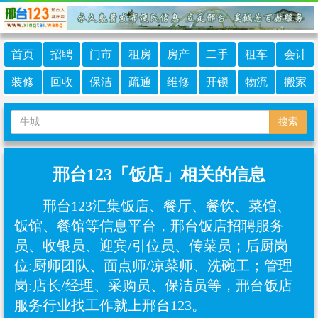
首页
招聘
门市
租房
房产
二手
租车
会计
装修
回收
保洁
疏通
维修
开锁
物流
搬家
搜索
邢台123「饭店」相关的信息
邢台123汇集饭店、餐厅、餐饮、菜馆、
饭馆、餐馆等信息平台，邢台饭店招聘服务
员、收银员、迎宾/引位员、传菜员；后厨岗
位:厨师团队、面点师/凉菜师、‌洗碗工；管理
岗:店长/经理、采购员、‌保洁员等，邢台饭店
服务行业找工作就上邢台123。