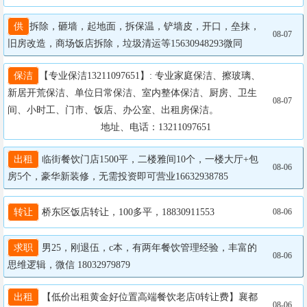
供
拆除，砸墙，起地面，拆保温，铲墙皮，开口，垒抹，
08-07
旧房改造，商场饭店拆除，垃圾清运等15630948293微同
保洁
【专业保洁13211097651】: 专业家庭保洁、擦玻璃、
新居开荒保洁、单位日常保洁、室内整体保洁、厨房、卫生
08-07
间、小时工、门市、饭店、办公室、出租房保洁。

		                  地址、电话：13211097651
出租
 临街餐饮门店1500平，二楼雅间10个，一楼大厅+包
08-06
房5个，豪华新装修，无需投资即可营业16632938785
转让
 桥东区饭店转让，100多平，18830911553
08-06
求职
 男25，刚退伍，c本，有两年餐饮管理经验，丰富的
08-06
思维逻辑，微信 18032979879
出租
 【低价出租黄金好位置高端餐饮老店0转让费】襄都
08-06