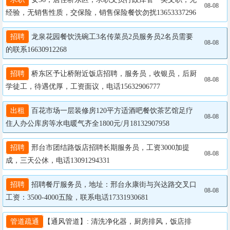
08-08
经验，无销售性质，交保险，销售保险餐饮勿扰13653337296
招聘
 龙泉花园餐饮洗碗工3名传菜员2员服务员2名员需要
08-08
的联系16630912268
招聘
 桥东区予让桥附近饭店招聘，服务员，收银员，后厨
08-08
学徒工，待遇优厚，工资面议，电话15632906777
出租
 百花市场一层装修房120平方适酒吧餐饮茶艺馆足疗
08-08
住人办公库房等水电暖气齐全1800元/月18132907958
招聘
 邢台市团结路饭店招聘长期服务员，工资3000加提
08-08
成，三天公休，电话13091294331
招聘
 招聘餐厅服务员，地址：邢台永康街与兴达路交叉口
08-08
工资：3500-4000五险，联系电话17331930681
管道疏通
【通风管道】: 清洗净化器，厨房排风，饭店排