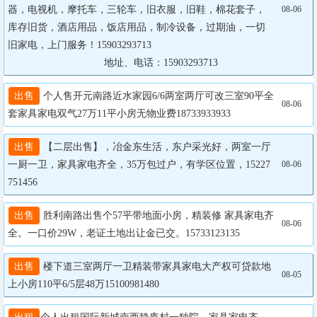
器，电视机，摩托车，三轮车，旧衣服，旧鞋，棉花套子，
08-06
库存旧货，酒店用品，饭店用品，制冷设备，过期油，一切
旧家电，上门服务！15903293713

		                  地址、电话：15903293713
出售
 个人售开元南路近水家园6/6两室两厅可改三室90平全
08-06
套家具家电双气27万11平小房无物业费18733933933
出售
 【二层出售】，冶金东生活，东户采光好，两室一厅
一厨一卫，家具家电齐全，35万包过户，有学区位置，15227
08-06
751456
出售
 胜利南路出售个57平带地面小房，精装修 家具家电齐
08-06
全。一口价29W，老证土地出让金已交。15733123135
出售
 楼下道三室两厅一卫精装带家具家电大产权可贷款地
08-05
上小房110平6/5层48万15100981480