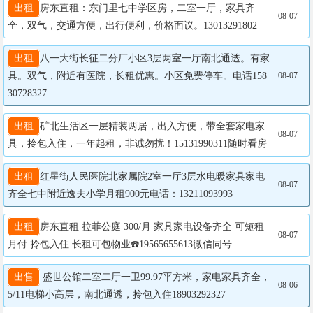
出租
房东直租：东门里七中学区房，二室一厅，家具齐
08-07
全，双气，交通方便，出行便利，价格面议。13013291802
出租
八一大街长征二分厂小区3层两室一厅南北通透。有家
具。双气，附近有医院，长租优惠。小区免费停车。电话158
08-07
30728327
出租
矿北生活区一层精装两居，出入方便，带全套家电家
08-07
具，拎包入住，一年起租，非诚勿扰！15131990311随时看房
出租
红星街人民医院北家属院2室一厅3层水电暖家具家电
08-07
齐全七中附近逸夫小学月租900元电话：13211093993
出租
房东直租 拉菲公庭 300/月 家具家电设备齐全 可短租
08-07
月付 拎包入住 长租可包物业☎️19565655613微信同号
出售
 盛世公馆二室二厅一卫99.97平方米，家电家具齐全，
08-06
5/11电梯小高层，南北通透，拎包入住18903292327