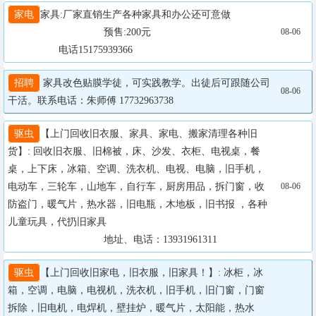
家电
家具:厂家直销生产各种家具和办公还可意做

				  预售:200元

08-06
                  电话15175939366
招聘
 家具改色贴膜学徒，可实践教学。出徒后可跟随公司
08-06
干活。联系电话：朱师傅 17732963738
驱虫
【上门回收旧衣服、家具、家电、搬家清理各种旧
货】: 回收旧衣服、旧棉被，床、沙发、衣柜、电视桌，餐
桌，上下床，冰箱、空调、洗衣机、电视、电脑，旧手机，
电动车，三轮车，山地车，自行车，厨房用品，拆门窗，收
08-06
防盗门，暖气片，热水器，旧电瓶，木地板，旧书报 ，各种
儿童玩具，代扔旧家具

		                  地址、电话：13931961311
驱虫
【上门回收旧家电，旧衣服，旧家具！】: 冰柜，冰
箱，空调，电脑，电视机，洗衣机，旧手机，旧门窗，门窗
拆除，旧电机，电焊机，壁挂炉，暖气片，太阳能，热水