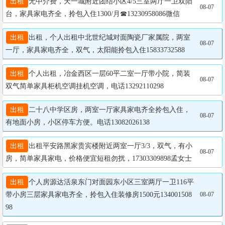
出租
无中介费，天一城附近团结小区4/5三室两厅一卫双阳
08-07
台，家具家电齐全，拎包入住1300/月☎13230958086微信
出租
出租，个人出租中北世纪城对面陶瓷厂家属院，两室
08-07
一厅，家具家电齐全，双气，太阳能拎包入住15833732588
出租
个人出租，冶金西区一层60平二室一厅带小院，简装
08-07
双气简单家具柜机空调挂机空调，电话13292110298
出租
二十八中学区房，两室一厅家具家电齐全拎包入住，
08-07
有地面小房，小区停车方便。电话13082026138
出租
出租平安路黑家贵宾楼附近两室一厅3/3，双气，有小
08-07
房，简单家具家电，价格便宜短租勿扰，17303309898孟女士
出租
个人房源达活泉东门对面园东小区三室两厅一卫116平
带小房三层家具家电齐全，拎包入住装修房1500元134001508
08-07