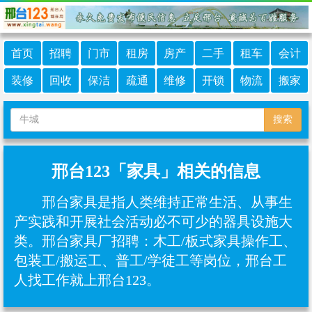
首页
招聘
门市
租房
房产
二手
租车
会计
装修
回收
保洁
疏通
维修
开锁
物流
搬家
搜索
邢台123「家具」相关的信息
邢台家具是指人类维持正常生活、从事生
产实践和开展社会活动必不可少的器具设施大
类。邢台家具厂招聘：木工/板式家具操作工、
包装工/搬运工、普工/学徒工等岗位，邢台工
人找工作就上邢台123。