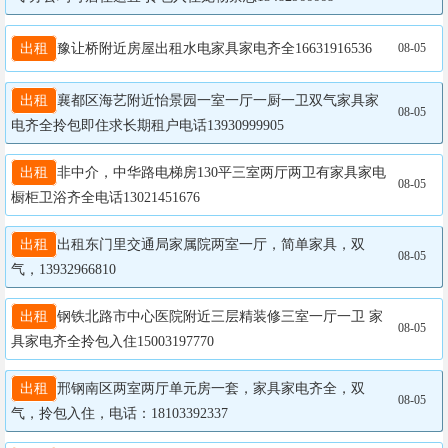
出租
豫让桥附近房屋出租水电家具家电齐全16631916536
08-05
出租
襄都区海艺附近怡景园一室一厅一厨一卫双气家具家
08-05
电齐全拎包即住求长期租户电话13930999905
出租
非中介，中华路电梯房130平三室两厅两卫有家具家电
08-05
橱柜卫浴齐全电话13021451676
出租
出租东门里交通局家属院两室一厅，简单家具，双
08-05
气，13932966810
出租
钢铁北路市中心医院附近三层精装修三室一厅一卫 家
08-05
出租
邢钢南区两室两厅单元房一套，家具家电齐全，双
08-05
气，拎包入住，电话：18103392337