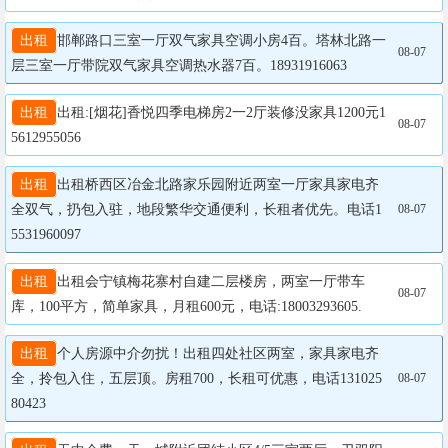
出租
邯郸路口三室一厅双气家具空调小房4百。塔林北路一
08-07
层三室一厅带院双气家具空调热水器7百。18931916063
出租
出租:[烟花]香悦四季电梯房2一2厅装修没家具1200元1
08-07
5612955056
出租
出租桥西区冶金北路家乐园附近两室一厅家具家电齐
全双气，扔包入驻，地段繁华交通便利，长租者优先。电话1
08-07
5531960097
出租
出租会宁镇梅花寨村自建二层楼房，两室一厅带车
08-07
库，100平方，简单家具，月租600元，电话:18003293605.
出租
个人房源中介勿扰！出租四处社区两室，家具家电齐
全，拎包入住，五层顶。房租700，长租可优惠，电话131025
08-07