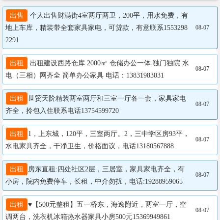
出售
 个人出售财满街4室两厅两卫，200平，用水免费，有
地上车库，精装带全套家具家电，可贷款，有意联系1553298
08-07
2291
出租
 出租建设西路仓库 2000㎡ 仓储办公一体 独门独院 水
08-07
电（三相）网齐全 简单办公家具 电话：13831983031
出租
世贸天阶精装两室两厅和三室一厅各一套，家具家电
08-07
齐全，拎包入住联系电话13754599720
出租
1，上东城，120平，三室两厅。2，三中学区房93平，
08-07
水电家具齐全，干净卫生，价格面议，电话13180567888
出租
房东直租:四处社区2层，三居室，家具家电齐全，有
08-07
出租
♥【500元整租】五一桥东，海逸附近，两室一厅，空
08-07
调两台，洗衣机冰箱热水器家具小房500元15369949861