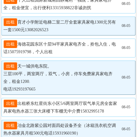
出租
个人出租国际新城南西静庵村一独院，家具家电齐
08-05
全，租金便宜，出行便利13315938822非诚勿扰
出租
育才小学附近电梯二室二厅全套家具家电1300元另有
08-05
一套1500元13082026523
出租
海德花园东区十层94平家具家电齐全，拎包入住，电
08-05
话15075919798，个人出租
出租
天一城供电东院。

三层100平，两室两厅，双气，小房，停车免费家具家电齐
08-05
全，租金1200.

电话19293197665
出租
出租桥东红星街东小区5/6两室两厅双气单元房全套家
08-05
具家电热水器三张大床楼下车棚无中介费15832995178
出租
冶金北路紫公园对面四处设备齐全（冰箱洗衣机空调
08-05
热水器家具月租500元电话15931960190）