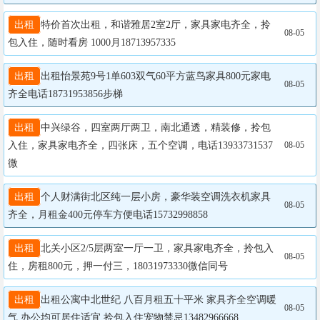
出租
特价首次出租，和谐雅居2室2厅，家具家电齐全，拎
08-05
包入住，随时看房 1000月18713957335
出租
出租怡景苑9号1单603双气60平方蓝鸟家具800元家电
08-05
出租
中兴绿谷，四室两厅两卫，南北通透，精装修，拎包
入住，家具家电齐全，四张床，五个空调，电话13933731537
08-05
微
出租
个人财满街北区纯一层小房，豪华装空调洗衣机家具
08-05
齐全，月租金400元停车方便电话15732998858
出租
北关小区2/5层两室一厅一卫，家具家电齐全，拎包入
08-05
出租
出租公寓中北世纪 八百月租五十平米 家具齐全空调暖
08-05
气 办公均可居住适宜 拎包入住宠物禁忌13482966668