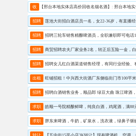
收
【邢台本地实体店高价回收名烟名酒】: 邢台本地实体店高价回收名烟名酒，国窖 1573-剑南春-庐特-郎酒-汾酒
招聘
莲池大街招白酒店员一名，女22-36岁，有直播经验
招聘
招聘三轮车销售精酿啤酒员，全职兼职即可电话1956
招聘
商贸招聘农夫厂家业务2名，转正后五险一金，白酒业
招聘
招聘女儿红白酒渠道销售经理，有同行业经验、有合作
出租
旺铺招租！中兴西大街酒厂东侧临街门市100平米，
招聘
招聘白酒销售业务，顺品郎 绿豆大曲 珠江啤酒，综合工
求职
皓顺一号院精酿鲜啤，纯良白酒，鸡尾酒，满88元全市区
求职
胖东来啤酒，牛奶，矿泉水，洗衣液，绿鼻子驱蚊液，
转让
【五中街15平小店3K转让】现有啤酒机、空调、单门