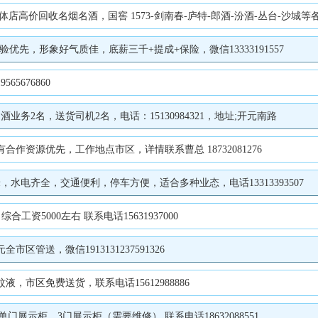
-丛台-沙城等各种白酒。中华-玉溪-云烟-天叶-和天下-黄鹤楼 1916 等各种高中低档香烟，免费鉴定，免费上门，现款现结，信息保密，快速鉴定，快速结算，
优先，形象好气质佳，底薪三千+提成+保险，微信13333191557
5676860
务2名，送货司机2名，电话：15130984321，地址;开元南路
资源优先，工作地点市区，详情联系曹总 18732081276
水电齐全，交通便利，停车方便，适合多种业态，电话13313393507
资5000左右 联系电话15631937000
管送，微信1913131237591326
市区免费送货，联系电话15612988886
展示柜、3门展示柜（需要维修） 联系电话18632088551