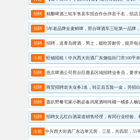
招聘
精酿啤酒三轮车售卖车招合作伙伴若干名，招店员若干
招聘
5年老品牌全麦鲜啤，邢台啤酒车三轮第一品牌，想增
招聘
招聘，送青岛啤酒，男士，能吃苦耐劳，能开电动三轮车，工
出租
旺铺招租！中兴西大街酒厂东侧临街门市100平米，
招聘
燕京啤酒公司邢台巨鹿县区域招聘业务员，要求有当地
招聘
商贸招聘农夫业务2名，转正后五险一金，另招白酒业
招聘
轰趴野餐宅家小酌必备鸡尾酒吨吨桶一桶多人畅饮 颜
招聘
招聘女儿红白酒渠道销售经理，有同行业经验、有资源
出租
中兴西大街酒厂东边单元房，三层，共四层，55平方，