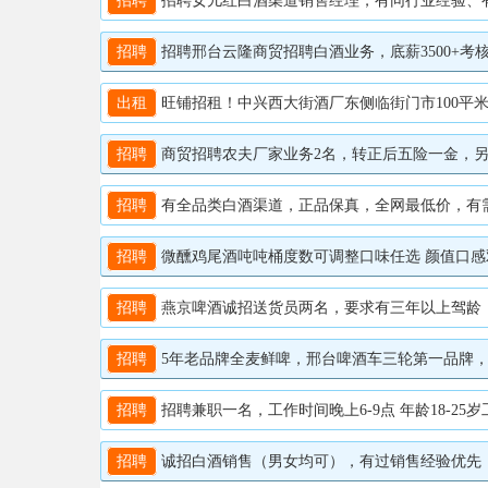
招聘
招聘女儿红白酒渠道销售经理，有同行业经验、有资源
招聘
招聘邢台云隆商贸招聘白酒业务，底薪3500+考核+提成
出租
旺铺招租！中兴西大街酒厂东侧临街门市100平米，
招聘
商贸招聘农夫厂家业务2名，转正后五险一金，另招白
招聘
有全品类白酒渠道，正品保真，全网最低价，有需要的老
招聘
微醺鸡尾酒吨吨桶度数可调整口味任选 颜值口感双在线
招聘
燕京啤酒诚招送货员两名，要求有三年以上驾龄，能吃苦耐
招聘
5年老品牌全麦鲜啤，邢台啤酒车三轮第一品牌，想增
招聘
招聘兼职一名，工作时间晚上6-9点 年龄18-25岁工
招聘
诚招白酒销售（男女均可），有过销售经验优先，联系电