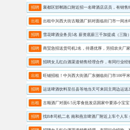
招聘
襄都区邯郸路口附近招一名啤酒店店员，有销售经验优
出租
出租中兴西大街古顺酒厂斜对面临街门市一间水电齐全无
招聘
雪花啤酒业务员5名 薪资底薪三千加提成（三险） 邢
招聘
商贸急招送货司机2名，待遇优厚，另招农夫厂家业务
招聘
招聘女儿红白酒渠道销售经理合作，有同行业经验、有
出租
旺铺招租！中兴西大街酒厂东侧临街门市100平米，
招聘
运送啤酒饮料至任县等地当天可来回主周边运送25-5
出租
古顺酒厂对面6.5元零食批发店因家中要添小宝宝了，
招聘
找B本司机二名 南和燕京啤酒厂附近上车个人车 全国