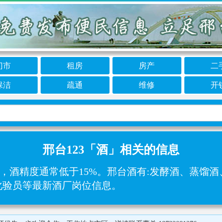
门市
租房
房产
二
保洁
疏通
维修
开
邢台123「酒」相关的信息
酒精度通常低于15%‌。邢台酒有:发酵酒、蒸馏酒‌
化验员等最新酒厂岗位信息。