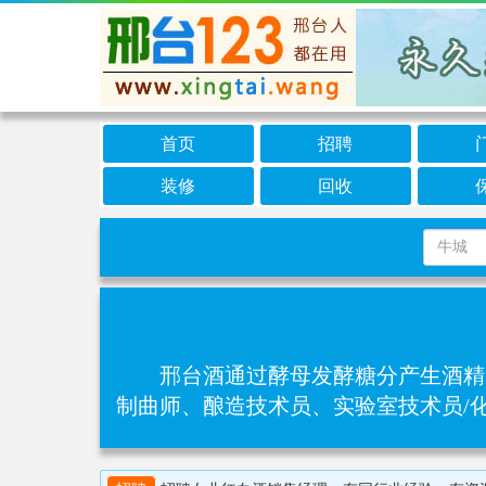
首页
招聘
装修
回收
邢台酒通过酵母发酵糖分产生酒精，
制曲师、酿造技术员、实验室技术员/