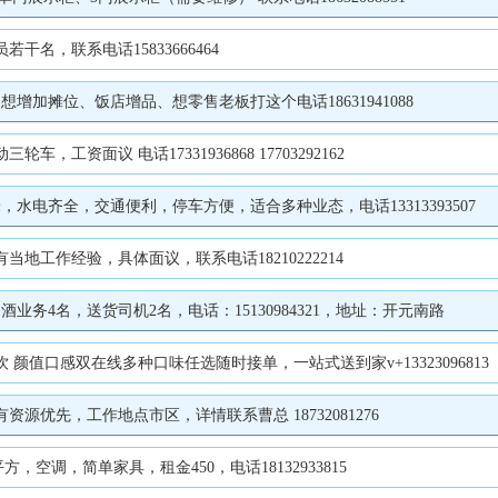
名，联系电话15833666464
加摊位、饭店增品、想零售老板打这个电话18631941088
资面议 电话17331936868 17703292162
水电齐全，交通便利，停车方便，适合多种业态，电话13313393507
工作经验，具体面议，联系电话18210222214
务4名，送货司机2名，电话：15130984321，地址：开元南路
值口感双在线多种口味任选随时接单，一站式送到家v+13323096813
优先，工作地点市区，详情联系曹总 18732081276
空调，简单家具，租金450，电话18132933815