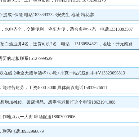
优先，工作地点市区，详情联系曹总 18732081276
+保险 电话18233933323安先生 地址 梅花寨
水电齐全，交通便利，停车方便，适合多种业态，电话13313393507
酒业务4名，送货司机2名，电话：15130984321，地址：开元南路
板联系15127999529
 24h全天接单酒杯+小吃+扑克一站式送到手➕V13323096813
劳，工资4000-8000.具体面议电话15833676611
加摊位、饭店增品、想零售老板打这个电话18631941088
作地点八一大街 啤酒配送18803090906
话18932966679