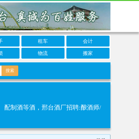
手
租车
会计
锁
物流
搬家
搜索
、配制酒‌等酒，邢台酒厂招聘:酿酒师/