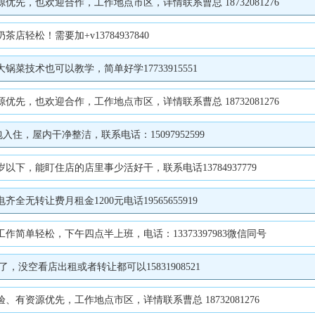
，也欢迎合作，工作地点市区，详情联系曹总 18732081276
松！需要加+v13784937840
技术也可以教学，简单好学17733915551
，也欢迎合作，工作地点市区，详情联系曹总 18732081276
，屋内干净整洁，联系电话：15097952599
，能盯住店的店里事少活好干，联系电话13784937779
转让费月租金1200元电话19565655919
单轻松，下午四点半上班，电话：13373397983微信同号
没空看店出租或者转让都可以15831908521
资源优先，工作地点市区，详情联系曹总 18732081276