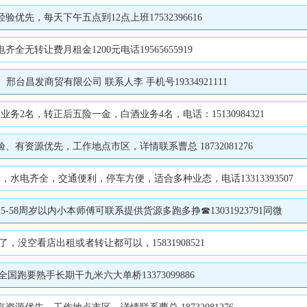
先，每天下午五点到12点上班17532396616
转让费月租金1200元电话19565655919
台昌发商贸有限公司 联系人李 手机号19334921111
2名，转正后五险一金，白酒业务4名，电话：15130984321
资源优先，工作地点市区，详情联系曹总 18732081276
水电齐全，交通便利，停车方便，适合多种业态，电话13313393507
8周岁以内小本师傅可联系提供货源多跑多挣☎13031923791同微
没空看店出租或者转让都可以，15831908521
跑要熟手长期干九米六大单桥13373099886