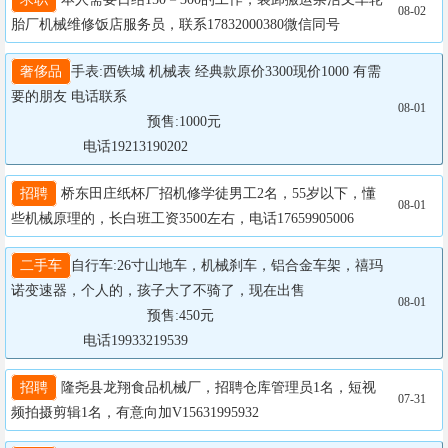
08-02
胎厂机械维修饭店服务员，联系17832000380微信同号
奢侈品
手表:西铁城 机械表 经典款原价3300现价1000 有需
要的朋友 电话联系

08-01
				  预售:1000元

                  电话19213190202
招聘
 桥东田庄纸杯厂招机修学徒男工2名，55岁以下，懂
08-01
些机械原理的，长白班工资3500左右，电话17659905006
二手车
自行车:26寸山地车，机械刹车，铝合金车架，禧玛
诺变速器，个人的，孩子大了不骑了，现在出售

08-01
				  预售:450元

                  电话19933219539
招聘
 隆尧县龙翔食品机械厂，招聘仓库管理员1名，短视
07-31
频拍摄剪辑1名，有意向加V15631995932