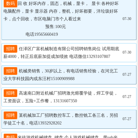
数码
回 收 好坏内存，固态，机械，显卡，  显卡:各种好坏
电脑配件，显卡 显示器 内存，整机，好坏都要，洋垃圾好坏
卡，点个回收，市区电脑门市个人看过来

07-30
				  预售:100元

                  电话19565660419
招聘
 任泽区广富机械制造有限公司招聘销售岗位 试用期底
07-30
薪4000，转正后底薪加提成加绩效 电话微信13293107807
招聘
 机械类销售，30岁以上，有电话销售经验，在河北工
07-27
业大学科技园内或东汪村15100909988
招聘
 高速南口附近机械厂招聘激光熔覆学徒，焊工学徒，
07-27
工资面议，五险+工作餐，13131607350
招聘
 某机械加工厂招聘数控车工，数控铣工各三名，另招
07-27
学徒工十名，电话13932928202
数码
米徒游戏机械键盘  键盘:个人游戏机械键盘，带rgb光