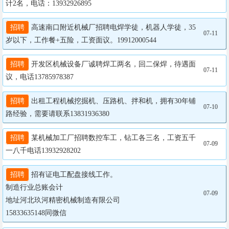
计2名，电话：13932926895
招聘
 高速南口附近机械厂招聘电焊学徒，机器人学徒，35
07-11
岁以下，工作餐+五险，工资面议。19912000544
招聘
 开发区机械设备厂诚聘焊工两名，回二保焊，待遇面
07-11
议，电话13785978387
招聘
 出租工程机械挖掘机、压路机、拌和机，拥有30年铺
07-10
路经验，需要请联系13831936380
招聘
 某机械加工厂招聘数控车工，钻工各三名，工资五千
07-09
一八千电话13932928202
招聘
 招有证电工配盘接线工作。

制造行业总账会计

07-09
地址河北玖河精密机械制造有限公司

15833635148同微信