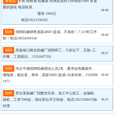
奢侈品
手表:西铁城 机械表 经典款原价3300现价1000 有需
要的朋友 电话联系

08-08
				  预售:1000元

                  电话19213190202
招聘
 招聘机械销售底薪4000+提成，不加班！7.5小时工作
08-08
制！电话18034394144
招聘
 高速南口附近机械厂招聘焊工，35岁以下，五险+工
08-07
作餐，工资面议。13191607350
招聘
 内丘中德招聘机械调试人员2名，要求会电脑操作，
懂电路，能出差，单休，底薪3600+提成+出差补助，1503098
08-06
1973
招聘
 邢台某机械厂招数控车床、加工中心技工，会编程、
操机，工资7000起，地址邢台市王快镇，电话13653390479徐
08-05
经理