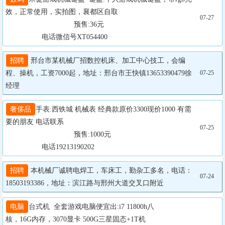
效，正常使用，实拍图，襄都区自取

07-27
				  预售:36元

                  电话微信号XT054400
招聘
 邢台市某机械厂招数控机床、加工中心技工，会编
程、操机，工资7000起，地址：邢台市王快镇13653390479徐
07-25
经理
奢侈品
手表:西铁城 机械表 经典款原价3300现价1000 有需
要的朋友 电话联系

07-25
				  预售:1000元

                  电话19213190202
招聘
 本机械厂诚聘电焊工，车床工，勤杂工多名，电话：
07-24
18503193386，地址：滨江路与邢州大道交叉口附近
电脑
台式机  全套游戏电脑便宜出:i7 11800h八
核，16G内存，3070显卡 500G三星固态+1T机