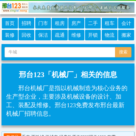
首页
招聘
门市
租房
房产
二手
租车
会计
装修
回收
保洁
疏通
维修
开锁
物流
搬家
搜索
邢台123「机械厂」相关的信息
邢台机械厂是指以‌机械制造‌为核心业务的
生产型企业，主要涉及机械设备的设计、加
工、装配及维修。邢台123免费发布邢台最新
机械厂招聘信息。