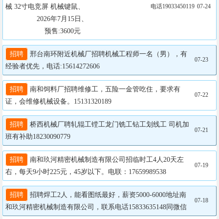
械 32寸电竞屏 机械键鼠、

电话19033450119
07-24
                2026年7月15日、

                    预售:3600元
招聘
 邢台南环附近机械厂招聘机械工程师一名（男），有
07-23
经验者优先，电话:15614272606
招聘
 南和饲料厂招聘维修工，五险一金管吃住，要求有
07-22
证，会维修机械设备。15131320189
招聘
 桥西机械厂聘轧辊工镗工龙门铣工钻工划线工 司机加
07-21
班有补助18230090779
招聘
 南和玖河精密机械制造有限公司招临时工4人20天左
07-19
右，每天9小时225元，45岁以下。电联：17659989538
招聘
 招聘焊工2人，能看图纸最好，薪资5000-6000地址南
07-18
和玖河精密机械制造有限公司，联系电话15833635148同微信