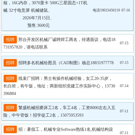
核，16G内存，3070显卡 500G三星固态+1T机
械 32寸电竞屏 机械键鼠、

电话19033450119
07-16
                2026年7月15日、

                    预售:3600元
招聘
 邢台开发区机械厂诚聘焊工两名，待遇面议，电话18
07-15
731957820，请电话联系
招聘
 招聘多名机械绘图员（CAD制图）杨总18831977778
07-15
招聘
 线束厂招聘：男士有操作机械经验，女工20-35岁，
长白班，有午饭，地址：两新组织党建工作实际中心，13730
07-14
396884
招聘
 繁盛机械招磨床工2名，车工4名，工资8000左右入五
07-11
险，中午管饭！招学徒工2名，15075953593
招聘
 招：暑假工，机械专业Software熟练1名,机械结构设
07-11