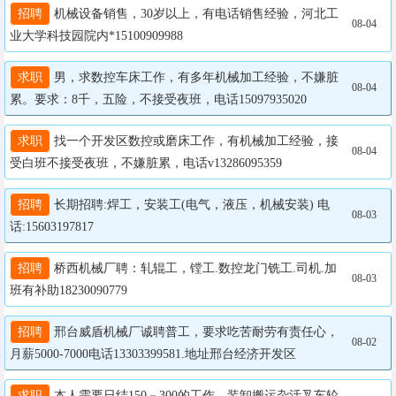
招聘
 机械设备销售，30岁以上，有电话销售经验，河北工
08-04
业大学科技园院内*15100909988
求职
 男，求数控车床工作，有多年机械加工经验，不嫌脏
08-04
累。要求：8千，五险，不接受夜班，电话15097935020
求职
 找一个开发区数控或磨床工作，有机械加工经验，接
08-04
受白班不接受夜班，不嫌脏累，电话v13286095359
招聘
 长期招聘:焊工，安装工(电气，液压，机械安装) 电
08-03
话:15603197817
招聘
 桥西机械厂聘：轧辊工，镗工.数控龙门铣工.司机.加
08-03
班有补助18230090779
招聘
 邢台威盾机械厂诚聘普工，要求吃苦耐劳有责任心，
08-02
月薪5000-7000电话13303399581.地址邢台经济开发区
求职
 本人需要日结150－300的工作，装卸搬运杂活叉车轮