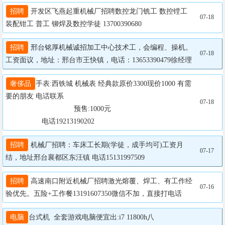
招聘
 开发区飞燕起重机械厂招聘数控龙门铣工 数控镗工 
07-18
装配钳工 普工 铆焊及数控学徒 13700390680
招聘
 邢台铭厚机械诚招加工中心技术工，会编程、操机。
07-18
工资面议，地址：邢台市王快镇，电话：13653390479徐经理
奢侈品
手表:西铁城 机械表 经典款原价3300现价1000 有需
要的朋友 电话联系

07-18
				  预售:1000元

                  电话19213190202
招聘
 机械厂招聘：车床工长期(学徒，成手均可)工资月
07-17
结，地址邢台襄都区东汪镇 电话15131997509
招聘
 高速南口附近机械厂招聘激光熔覆、焊工、有工作经
07-16
验优先。五险+工作餐13191607350微信不加，直接打电话
电脑
台式机  全套游戏电脑便宜出:i7 11800h八