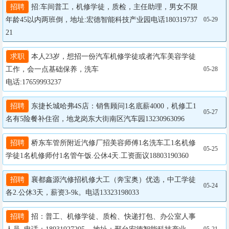
招聘
 招:车间普工，机修学徒，质检，主任助理，男女不限
年龄45以内两班倒，地址:宏德智能科技产业园电话180319737
05-29
21
求职
 本人23岁，想招一份汽车机修学徒或者汽车美容学徒
工作，会一点基础保养，洗车

05-28
电话:17659993237
招聘
 东捷长城哈弗4S店：销售顾问1名底薪4000，机修工1
05-27
名有5险餐补住宿，地龙岗东大街南区汽车园13230963096
招聘
 桥东车管所附近汽修厂招美容师傅1名洗车工1名机修
05-25
学徒1名机修师付1名管午饭.公休4天.工资面议18803190360
招聘
 襄都鑫源汽修招机修大工（奔宝奥）优选，中工学徒
05-24
各2.公休3天，薪资3-9k。电话13323198033
招聘
 招：普工、机修学徒、质检、快递打包、办公室人事
05-21