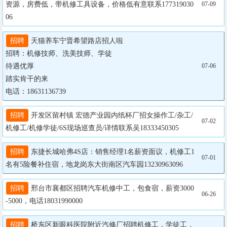
资源，房费低，带机修工具设备，价格低有意联系177319030
07-09
06
招聘
 天猫养车宁晋希望路店招人啦

招聘：机修技师、洗美技师、学徒

待遇优厚

07-06
踏实肯干的来

电话：18631136739
招聘
 开发区留村镇 宏德产业园内纸杯厂招女操作工/杂工/
07-02
机修工/机修学徒/6S现场巡查员/详情联系吴18333450305
招聘
 东捷长城哈弗4S店：销售经理1名薪资面议，机修工1
07-01
名有5险餐补住宿，地龙岗东大街南区汽车园13230963096
招聘
 邢台市襄都区招聘汽车机修中工，包食宿，薪资3000
06-26
-5000，电话18031990000
招聘
 桥东区新眼科医院附近汽修厂招聘机修工，学徒工，