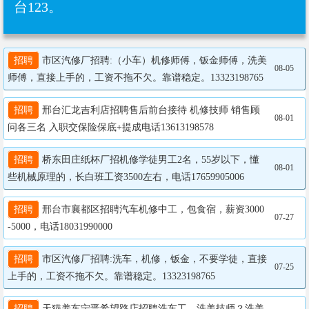
台123。
招聘
 市区汽修厂招聘:（小车）机修师傅，钣金师傅，洗美
08-05
师傅，直接上手的，工资不拖不欠。靠谱稳定。13323198765
招聘
 邢台汇龙吉利店招聘售后前台接待 机修技师 销售顾
08-01
问各三名 入职交保险保底+提成电话13613198578
招聘
 桥东田庄纸杯厂招机修学徒男工2名，55岁以下，懂
08-01
些机械原理的，长白班工资3500左右，电话17659905006
招聘
 邢台市襄都区招聘汽车机修中工，包食宿，薪资3000
07-27
-5000，电话18031990000
招聘
 市区汽修厂招聘:洗车，机修，钣金，不要学徒，直接
07-25
上手的，工资不拖不欠。靠谱稳定。13323198765
招聘
 天猫养车宁晋希望路店招聘洗车工、洗美技师？洗美