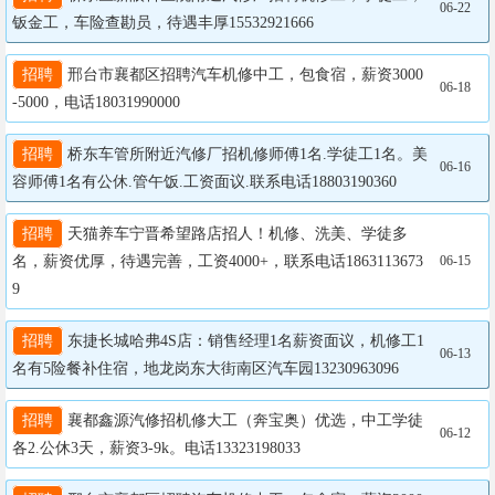
06-22
钣金工，车险查勘员，待遇丰厚15532921666
招聘
 邢台市襄都区招聘汽车机修中工，包食宿，薪资3000
06-18
-5000，电话18031990000
招聘
 桥东车管所附近汽修厂招机修师傅1名.学徒工1名。美
06-16
容师傅1名有公休.管午饭.工资面议.联系电话18803190360
招聘
 天猫养车宁晋希望路店招人！机修、洗美、学徒多
名，薪资优厚，待遇完善，工资4000+，联系电话1863113673
06-15
9
招聘
 东捷长城哈弗4S店：销售经理1名薪资面议，机修工1
06-13
名有5险餐补住宿，地龙岗东大街南区汽车园13230963096
招聘
 襄都鑫源汽修招机修大工（奔宝奥）优选，中工学徒
06-12
各2.公休3天，薪资3-9k。电话13323198033