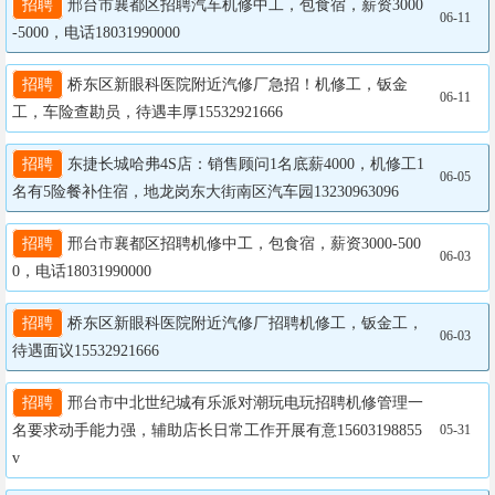
招聘
 邢台市襄都区招聘汽车机修中工，包食宿，薪资3000
06-11
-5000，电话18031990000
招聘
 桥东区新眼科医院附近汽修厂急招！机修工，钣金
06-11
工，车险查勘员，待遇丰厚15532921666
招聘
 东捷长城哈弗4S店：销售顾问1名底薪4000，机修工1
06-05
名有5险餐补住宿，地龙岗东大街南区汽车园13230963096
招聘
 邢台市襄都区招聘机修中工，包食宿，薪资3000-500
06-03
0，电话18031990000
招聘
 桥东区新眼科医院附近汽修厂招聘机修工，钣金工，
06-03
待遇面议15532921666
招聘
 邢台市中北世纪城有乐派对潮玩电玩招聘机修管理一
名要求动手能力强，辅助店长日常工作开展有意15603198855
05-31
v