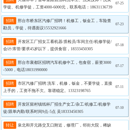
07-25
学徒、机修学徒，工资4000-6000元，联系电话：18631136739
招聘
 邢台市桥东区汽修厂招聘！机修工，钣金工，车险查
07-23
勘员，学徒，待遇面议15532921666
招聘
 开发区工厂招女工看机器/质检员/车间主任/机修学徒/
07-18
会计/库管/要求45岁以下，提供食宿，18333450305
招聘
 邢台市襄都区招聘汽车机修中工，包食宿，薪资3000
07-17
-5000，电话18031990000
招聘
 市区汽修厂招聘:洗车，机修，钣金，不要学徒，直接
07-11
上手的，工资不拖不欠。靠谱稳定。13323198765
招聘
 开发区留村镇纸杯厂招生产女工/杂工/机修工/机修学
07-10
徒/跟单内勤/联系时间9点-5点 吴18333450305
转让
 泉北和开元路交叉口附近，修理厂，邻街大院，稀缺