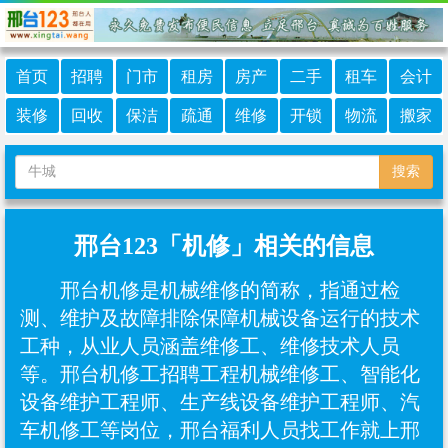
首页
招聘
门市
租房
房产
二手
租车
会计
装修
回收
保洁
疏通
维修
开锁
物流
搬家
搜索
邢台123「机修」相关的信息
邢台机修是机械维修的简称，指通过检
测、维护及故障排除保障机械设备运行的技术
工种，从业人员涵盖维修工、维修技术人员
等。邢台机修工招聘工程机械维修工、智能化
设备维护工程师、生产线设备维护工程师、汽
车机修工等岗位，邢台福利人员找工作就上邢