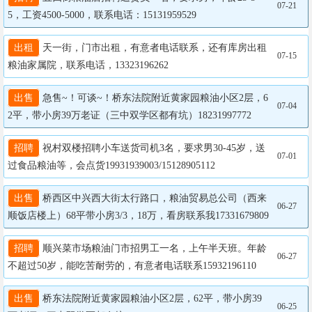
07-21
5，工资4500-5000，联系电话：15131959529
出租
 天一街，门市出租，有意者电话联系，还有库房出租
07-15
粮油家属院，联系电话，13323196262
出售
 急售~！可谈~！桥东法院附近黄家园粮油小区2层，6
07-04
2平，带小房39万老证（三中双学区都有坑）18231997772
招聘
 祝村双楼招聘小车送货司机3名，要求男30-45岁，送
07-01
过食品粮油等，会点货19931939003/15128905112
出售
 桥西区中兴西大街太行路口，粮油贸易总公司（西来
06-27
顺饭店楼上）68平带小房3/3，18万，看房联系我17331679809
招聘
 顺兴菜市场粮油门市招男工一名，上午半天班。年龄
06-27
不超过50岁，能吃苦耐劳的，有意者电话联系15932196110
出售
 桥东法院附近黄家园粮油小区2层，62平，带小房39
06-25