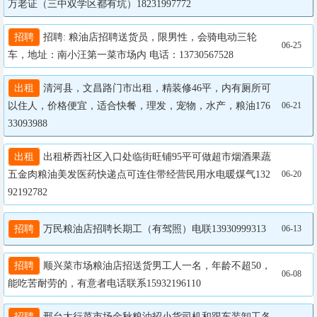
万老证（三中双学区都有坑）18231997772
招聘
 招聘: 粮油店招聘送货员，限男性，会骑电动三轮
06-25
车，地址：南小汪第一菜市场内 电话：13730567528
出租
 清河县，文昌路门市出租，精装修46平，内有厕所可
以住人，价格便宜，适合快餐，理发，宠物，水产，粮油176
06-21
33093988
出租
 出租桥西社区入口处临街旺铺95平可做超市烟酒果蔬
五金肉粮油美发医药快递点可连住带经营民用水电暖煤气132
06-20
92192782
招聘
 万民粮油店招聘长期工（有驾照）电联13930999313
06-13
招聘
 顺兴菜市场粮油店招送货男工人一名，年龄不超50，
06-08
能吃苦耐劳的，有意者电话联系15932196110
招聘
 邢台太行菜市场金秋粮油招小货司机和跟车装卸工各