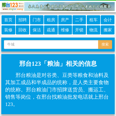
首页
招聘
门市
租房
房产
二手
租车
会计
装修
回收
保洁
疏通
维修
开锁
物流
搬家
搜索
邢台123「粮油」相关的信息
邢台粮油是对谷类、豆类等粮食和油料及
其加工成品和半成品的统称，是人类主要食物
的统称。邢台粮油门市招牌送货员、搬运工、
销售等岗位，在邢台找粮油批发电话就上邢台
123。