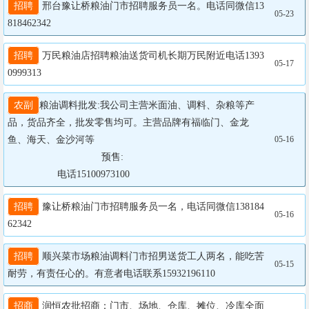
招聘
 邢台豫让桥粮油门市招聘服务员一名。电话同微信13
05-23
818462342
招聘
 万民粮油店招聘粮油送货司机长期万民附近电话1393
05-17
0999313
农副
粮油调料批发:我公司主营米面油、调料、杂粮等产
品，货品齐全，批发零售均可。主营品牌有福临门、金龙
鱼、海天、金沙河等

05-16
				  预售:

                  电话15100973100
招聘
 豫让桥粮油门市招聘服务员一名，电话同微信138184
05-16
62342
招聘
 顺兴菜市场粮油调料门市招男送货工人两名，能吃苦
05-15
耐劳，有责任心的。有意者电话联系15932196110
招商
 润恒农批招商：门市、场地、仓库、摊位、冷库全面