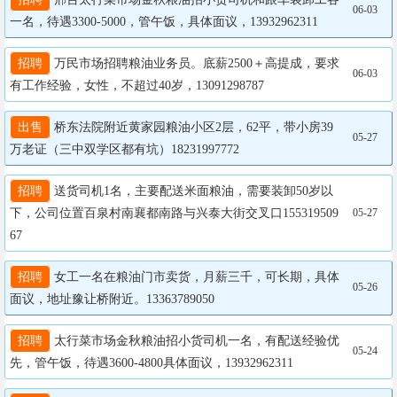
06-03
一名，待遇3300-5000，管午饭，具体面议，13932962311
招聘
 万民市场招聘粮油业务员。底薪2500＋高提成，要求
06-03
有工作经验，女性，不超过40岁，13091298787
出售
 桥东法院附近黄家园粮油小区2层，62平，带小房39
05-27
万老证（三中双学区都有坑）18231997772
招聘
 送货司机1名，主要配送米面粮油，需要装卸50岁以
下，公司位置百泉村南襄都南路与兴泰大街交叉口155319509
05-27
67
招聘
 女工一名在粮油门市卖货，月薪三千，可长期，具体
05-26
面议，地址豫让桥附近。13363789050
招聘
 太行菜市场金秋粮油招小货司机一名，有配送经验优
05-24
先，管午饭，待遇3600-4800具体面议，13932962311