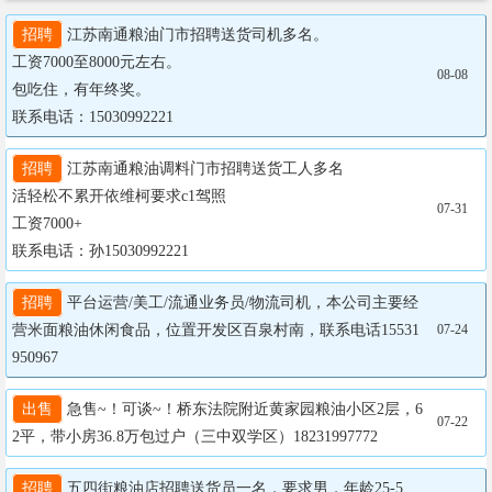
招聘
 江苏南通粮油门市招聘送货司机多名。

工资7000至8000元左右。

08-08
包吃住，有年终奖。

联系电话：15030992221
招聘
 江苏南通粮油调料门市招聘送货工人多名

活轻松不累开依维柯要求c1驾照

07-31
工资7000+

联系电话：孙15030992221
招聘
 平台运营/美工/流通业务员/物流司机，本公司主要经
营米面粮油休闲食品，位置开发区百泉村南，联系电话15531
07-24
950967
出售
 急售~！可谈~！桥东法院附近黄家园粮油小区2层，6
07-22
2平，带小房36.8万包过户（三中双学区）18231997772
招聘
 五四街粮油店招聘送货员一名，要求男，年龄25-5