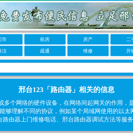
门市
租房
房产
二
保洁
疏通
维修
开
邢台123「路由器」相关的信息
接两个或多个网络的硬件设备，在网络间起网关的作用
能够理解不同的协议，例如某个局域网使用的以太网协
邢台路由器上门维修电话、邢台路由器调试方法等服