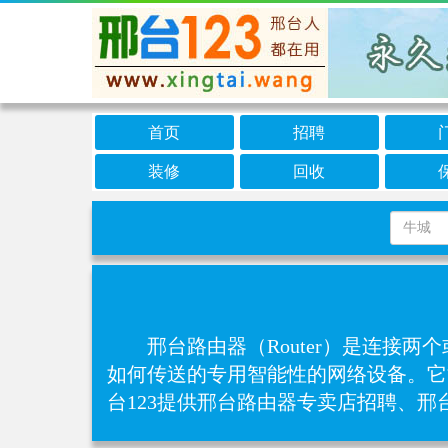
首页
招聘
装修
回收
邢台路由器（Router）是连
如何传送的专用智能性的网络设备。它
台123提供邢台路由器专卖店招聘、