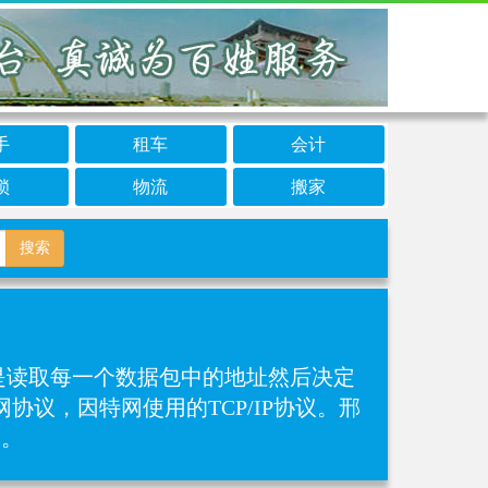
手
租车
会计
锁
物流
搬家
搜索
，是读取每一个数据包中的地址然后决定
议，因特网使用的TCP/IP协议。邢
务。