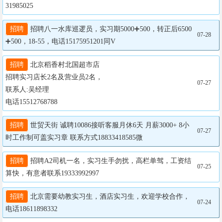
31985025
招聘
 招聘八一水库巡逻员，实习期5000➕500，转正后6500
07-28
➕500，18-55，电话15175951201同V
招聘
 北京稻香村北国超市店

招聘实习店长2名及营业员2名，

07-27
联系人:吴经理

电话15512768788
招聘
 世贸天街 诚聘10086接听客服月休6天 月薪3000+ 8小
07-27
时工作制可盖实习章 联系方式18833418585微
招聘
 招聘A2司机一名，实习生手勿扰，高栏单驾，工资结
07-25
算快，有意者联系19333992997
招聘
 北京需要幼教实习生，酒店实习生，欢迎学校合作，
07-24
电话18611898332