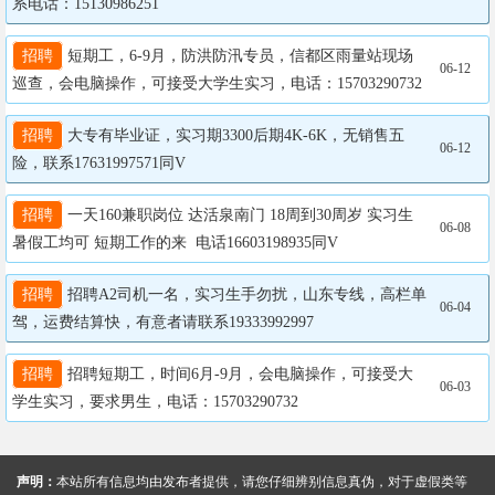
系电话：15130986251
招聘
 短期工，6-9月，防洪防汛专员，信都区雨量站现场
06-12
巡查，会电脑操作，可接受大学生实习，电话：15703290732
招聘
 大专有毕业证，实习期3300后期4K-6K，无销售五
06-12
险，联系17631997571同V
招聘
 一天160兼职岗位 达活泉南门 18周到30周岁 实习生
06-08
暑假工均可 短期工作的来  电话16603198935同V
招聘
 招聘A2司机一名，实习生手勿扰，山东专线，高栏单
06-04
驾，运费结算快，有意者请联系19333992997
招聘
 招聘短期工，时间6月-9月，会电脑操作，可接受大
06-03
学生实习，要求男生，电话：15703290732
声明：
本站所有信息均由发布者提供，请您仔细辨别信息真伪，对于虚假类等