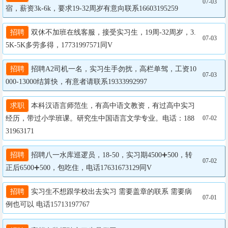
07-03
宿，薪资3k-6k，要求19-32周岁有意向联系16603195259
招聘
 双休不加班在线客服，接受实习生，19周-32周岁，3.
07-03
5K-5K多劳多得，17731997571同V
招聘
 招聘A2司机一名，实习生手勿扰，高栏单驾，工资10
07-03
000-13000结算快，有意者请联系19333992997
求职
 本科汉语言师范生，有高中语文教资，有过高中实习
经历，带过小学班课。研究生中国语言文学专业。电话：188
07-02
31963171
招聘
 招聘八一水库巡逻员，18-50，实习期4500➕500，转
07-02
正后6500➕500，包吃住，电话17631673129同V
招聘
 实习生不想跟学校出去实习 需要盖章的联系 需要病
07-01
例也可以 电话15713197767