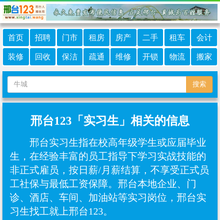
首页
招聘
门市
租房
房产
二手
租车
会计
装修
回收
保洁
疏通
维修
开锁
物流
搬家
搜索
邢台123「实习生」相关的信息
邢台实习生指在校高年级学生或应届毕业
生，在经验丰富的员工指导下学习实战技能的
非正式雇员，按日薪/月薪结算，不享受正式员
工社保与最低工资保障‌。邢台本地企业、门
诊、酒店、车间、加油站等实习岗位，邢台实
习生找工就上邢台123。