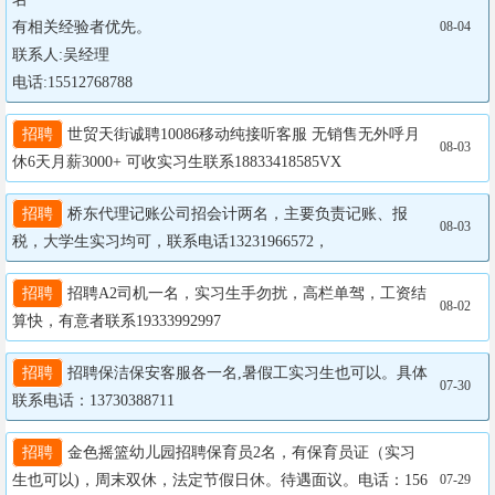
有相关经验者优先。

08-04
联系人:吴经理

电话:15512768788
招聘
 世贸天街诚聘10086移动纯接听客服 无销售无外呼月
08-03
休6天月薪3000+ 可收实习生联系18833418585VX
招聘
 桥东代理记账公司招会计两名，主要负责记账、报
08-03
税，大学生实习均可，联系电话13231966572，
招聘
 招聘A2司机一名，实习生手勿扰，高栏单驾，工资结
08-02
算快，有意者联系19333992997
招聘
 招聘保洁保安客服各一名,暑假工实习生也可以。具体
07-30
联系电话：13730388711
招聘
 金色摇篮幼儿园招聘保育员2名，有保育员证（实习
生也可以)，周末双休，法定节假日休。待遇面议。电话：156
07-29