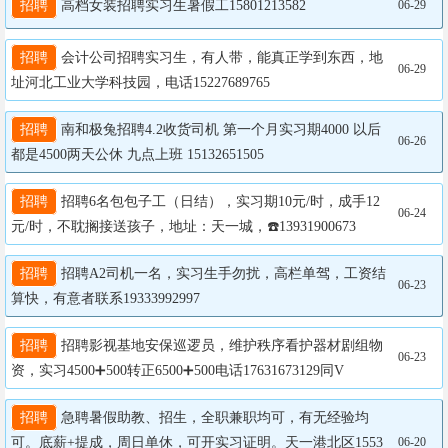
招聘
 高档女装招聘实习生暑假工15801213582
06-29
招聘
 会计公司招聘实习生，有人带，能真正学到东西，地
06-29
址河北工业大学科技园，电话15227689765
招聘
 南和极兔招聘4.2收货司机 第一个月实习期4000 以后
06-26
都是4500两天公休 九点上班 15132651505
招聘
 招聘6名包包子工（日结），实习期10元/时，成手12
06-24
元/时，不耽搁接送孩子，地址：天一城，☎️13931900673
招聘
 招聘A2司机一名，实习生手勿扰，高栏单驾，工资结
06-23
算快，有意者联系19333992997
招聘
 招聘影视基地安保巡逻员，维护秩序看护器材剧组物
06-23
资，实习4500➕500转正6500➕500电话17631673129同V
招聘
 急聘暑假助教、招生，全职兼职均可，有无经验均
可。底薪+提成，周日单休，可开实习证明。天一港北区1553
06-20