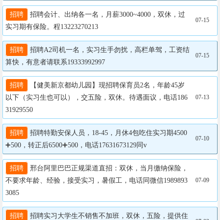
招聘
 招聘会计、出纳各一名，月薪3000~4000，双休，过
07-15
实习期有保险。程13223270213
招聘
 招聘A2司机一名，实习生手勿扰，高栏单驾，工资结
07-15
算快，有意者请联系19333992997
招聘
 【健美新京都幼儿园】现招聘保育员2名，年龄45岁
以下（实习生也可以），交五险，双休。待遇面议，电话186
07-13
31929550
招聘
 招聘特勤安保人员，18-45，月休4包吃住实习期4500
07-10
➕500，转正后6500➕500，电话17631673129同v
招聘
 邢台阿里巴巴正规渠道直招：双休，当月缴纳保险，
不要求年龄、经验，接受实习，暑假工，电话同微信1989893
07-09
3085
招聘
 招聘实习大学生不销售不加班，双休，五险，提供住