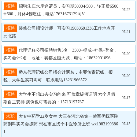
招聘
 招聘朱庄水库巡逻员，实习期5000➕500，转正后6500
07-22
➕500，月休4包吃住，电话17631673129同V
招聘
 装修公司招设计师，可实习19030691336工作地点开
07-21
元北路
招聘
 代理记账公司招聘销售5名，3500+提成+社保+奖金，
07-20
实习会计2名，地址：襄都区恒大城，电话：18632901096
招聘
 桥东代理记账公司招会计两名，主要负责记账、报
07-20
税，大学生实习均可，联系电话13231966572
招聘
 大学生不想出去实习的来 可盖章提供证明 六个月假
07-17
期自主安排 病例也可需要的：15713197767
求职
 大专中药学22岁女生 大三在河北省第一荣军优抚医院
药剂科实习会抓药 想在市区找个中医诊所上班 wx1983199386
07-15
1