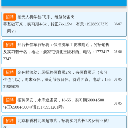
招聘
 招无人机学徒/飞手、维修储备岗

零基础可来，实习期4-6k，转正7k-1.5w，有意+19288967379
08-07
（同V）
招聘
 邢台长信车行招聘：保洁洗车工要求附近，另招销售
及实习若干名，地址：晏家屯镇北王段村西。电话：1773417
08-06
2342
招聘
 金色摇篮幼儿园招聘保育员2名，有保育员证（实习
生也可以)，周末双休，法定节假日休。待遇面议。电话：156
08-05
31985025
招聘
 招聘保安，水库巡逻员，18-55，实习期5000➕500，
08-05
转正6500➕500电话15175951201同v
招聘
 北京稻香村北国超市店，招聘实习店长2名及营业员2
名
