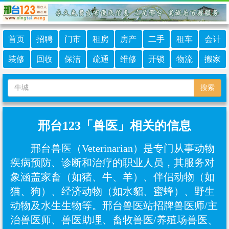
首页
招聘
门市
租房
房产
二手
租车
会计
装修
回收
保洁
疏通
维修
开锁
物流
搬家
搜索
邢台123「兽医」相关的信息
邢台兽医（Veterinarian）是专门从事动物
疾病预防、诊断和治疗的职业人员，其服务对
象涵盖家畜（如猪、牛、羊）、伴侣动物（如
猫、狗）、经济动物（如水貂、蜜蜂）、野生
动物及水生生物等‌。邢台兽医站招牌兽医师/主
治兽医师、兽医助理、畜牧兽医/养殖场兽医、