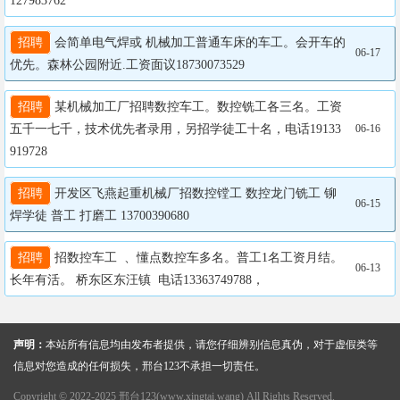
127983762
招聘
 会简单电气焊或 机械加工普通车床的车工。会开车的
06-17
优先。森林公园附近.工资面议18730073529
招聘
 某机械加工厂招聘数控车工。数控铣工各三名。工资
五千一七千，技术优先者录用，另招学徒工十名，电话19133
06-16
919728
招聘
 开发区飞燕起重机械厂招数控镗工 数控龙门铣工 铆
06-15
焊学徒 普工 打磨工 13700390680
招聘
 招数控车工  、懂点数控车多名。普工1名工资月结。
06-13
长年有活。 桥东区东汪镇  电话13363749788，
声明：
本站所有信息均由发布者提供，请您仔细辨别信息真伪，对于虚假类等
信息对您造成的任何损失，邢台123不承担一切责任。
Copyright © 2022-2025 邢台123(www.xingtai.wang) All Rights Reserved.