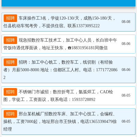
招聘
 车床操作工3名，学徒120-130/天，成熟150-180/天，
08-08
任县机动车驾考旁，不提供住宿。联系13373095222
招聘
 现急招数控车工技术工，加工中心人员，长白班中午
08-06
管饭待遇优厚面谈，地址王快东，☎️18831956181同微信
招聘
 招聘：加工中心铣工，数控车工，线切割（有经验
者）月薪5000-8000.地址：信都区工人村。电话：1771772086
08-06
2
招聘
 不锈钢门市诚招：数控折弯工，氩弧焊工，CAD绘
08-05
图，学徒工，工资面议，联系电话：15933728892
招聘
 邢台某机械厂招数控车床、加工中心技工，会编程、
操机，工资7000起，地址邢台市王快镇，电话13653390479徐
08-05
经理