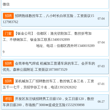
微信
招聘
 招聘熟练数控车工，八小时长白班五险，工资面议15
07-04
127983762
门窗
【钣金公司】: 信都区：激光切割加工、数控折弯加
工、不锈钢加工、钣金加工联系13400192899

07-04
		                  地址、电话：信都区西外环1340019289
9
招聘
 会简单电气焊或 机械加工普通车床的车工。会开车的
07-03
优先。森林公园附近.工资面议18730073529
招聘
 某机械加工厂招聘数控车工，数控铣工各三名，工资
07-01
五千一七千，另招学徏工十名，电话13932928202
求职
 开发区东汪镇招聘男工日薪150，女工日薪120，数控
06-27
车床日薪200，市场推广3000➕提成交五险15532939898