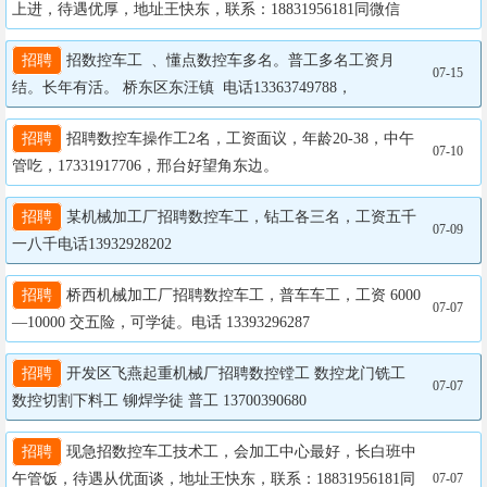
上进，待遇优厚，地址王快东，联系：18831956181同微信
招聘
 招数控车工  、懂点数控车多名。普工多名工资月
07-15
结。长年有活。 桥东区东汪镇  电话13363749788，
招聘
 招聘数控车操作工2名，工资面议，年龄20-38，中午
07-10
管吃，17331917706，邢台好望角东边。
招聘
 某机械加工厂招聘数控车工，钻工各三名，工资五千
07-09
一八千电话13932928202
招聘
 桥西机械加工厂招聘数控车工，普车车工，工资 6000
07-07
—10000 交五险，可学徒。电话 13393296287
招聘
 开发区飞燕起重机械厂招聘数控镗工 数控龙门铣工 
07-07
数控切割下料工 铆焊学徒 普工 13700390680
招聘
 现急招数控车工技术工，会加工中心最好，长白班中
午管饭，待遇从优面谈，地址王快东，联系：18831956181同
07-07