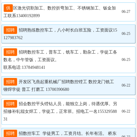
供
区激光切割加工、数控折弯加工、不锈钢加工、钣金加
06-27
工联系13400192899
招聘
 招聘熟练数控车工，八小时长白班五险，工资面议15
06-25
127983762
招聘
 招聘数控车工，普车工，铣车工，勤杂工，学徒工各
数名，中午管饭，工资面议。

06-25
联系电话:13784948141
招聘
 开发区飞燕起重机械厂招聘数控镗工 数控龙门铣工 
06-22
铆焊学徒 普工 打磨工 13700390680
招聘
 招会数控平头镗钻人员，能独立上岗，待遇优厚。另
招修补轧辊女焊工，学徒工，正常班。招电工一名155329588
06-22
31
招聘
 招数控车工  学徒男工，工资月结。长年有活。 桥东