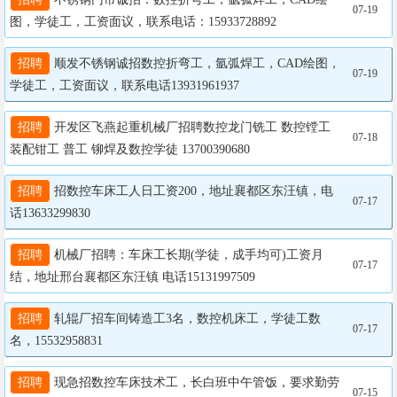
07-19
图，学徒工，工资面议，联系电话：15933728892
招聘
 顺发不锈钢诚招数控折弯工，氩弧焊工，CAD绘图，
07-19
学徒工，工资面议，联系电话13931961937
招聘
 开发区飞燕起重机械厂招聘数控龙门铣工 数控镗工 
07-18
装配钳工 普工 铆焊及数控学徒 13700390680
招聘
 招数控车床工人日工资200，地址襄都区东汪镇，电
07-17
话13633299830
招聘
 机械厂招聘：车床工长期(学徒，成手均可)工资月
07-17
结，地址邢台襄都区东汪镇 电话15131997509
招聘
 轧辊厂招车间铸造工3名，数控机床工，学徒工数
07-17
名，15532958831
招聘
 现急招数控车床技术工，长白班中午管饭，要求勤劳
07-15