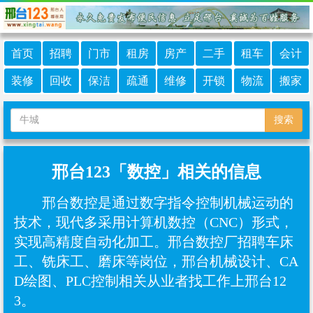
首页
招聘
门市
租房
房产
二手
租车
会计
装修
回收
保洁
疏通
维修
开锁
物流
搬家
搜索
邢台123「数控」相关的信息
邢台数控是通过数字指令控制机械运动的
技术，现代多采用计算机数控（CNC）形式，
实现高精度自动化加工‌。邢台数控厂招聘车床
工、铣床工、磨床等岗位，邢台机械设计、CA
D绘图、PLC控制相关从业者找工作上邢台12
3。