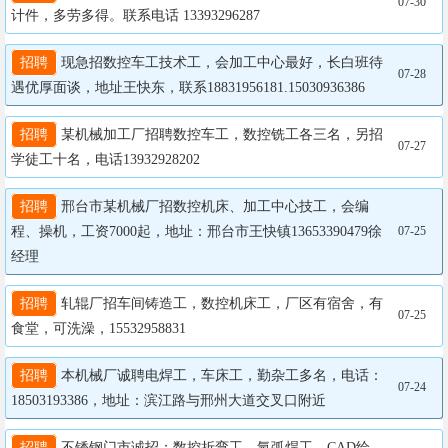
07-30
计件，多劳多得。联系电话 13393296287
招聘
 现急招数控车工技术工，会加工中心最好，长白班待
07-28
遇优厚面谈，地址王快东，联系18831956181.15030936386
招聘
 某机械加工厂招聘数控车工，数控铣工各三名，另招
07-27
学徒工十名，电话13932928202
招聘
 邢台市某机械厂招数控机床、加工中心技工，会编
程、操机，工资7000起，地址：邢台市王快镇13653390479徐
07-25
经理
招聘
 轧辊厂招车间铸造工，数控机床工，厂区有宿舍，有
07-25
食堂，可洗澡，15532958831
招聘
 本机械厂诚聘电焊工，车床工，勤杂工多名，电话：
07-24
18503193386，地址：滨江路与邢州大道交叉口附近
招聘
 不锈钢门市诚招：数控折弯工，氩弧焊工，CAD绘