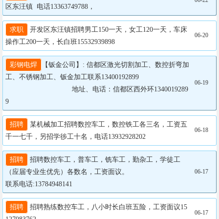
06-22
区东汪镇  电话13363749788，
求职
 开发区东汪镇招聘男工150一天，女工120一天，车床
06-20
操作工200一天，长白班15532939898
彩钢电焊
【钣金公司】: 信都区激光切割加工、数控折弯加
工、不锈钢加工、钣金加工联系13400192899

06-19
		                  地址、电话：信都区西外环1340019289
9
招聘
 某机械加工招聘数控车工，数控铁工各三名，工资五
06-18
千一七千，另招学徏工十名，电话13932928202
招聘
 招聘数控车工，普车工，铣车工，勤杂工，学徒工
（应届专业生优先）各数名，工资面议。

06-17
联系电话:13784948141
招聘
 招聘熟练数控车工，八小时长白班五险，工资面议15
06-17