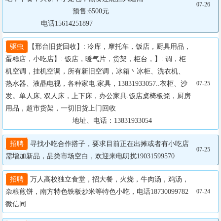
07-26
				  预售:6500元

                  电话15614251897
驱虫
【邢台旧货回收】: 冷库，摩托车，饭店，厨具用品，
蛋糕店，小吃店】: 饭店，暖气片，货架，柜台，】: 调，柜
机空调，挂机空调，所有新旧空调，冰箱丶冰柜、洗衣机、
热水器、液晶电视，各种家电.家具，13831933057..衣柜、沙
07-25
发。单人床, 双人床，上下床，办公家具.饭店桌椅板凳，厨房
用品，超市货架，一切旧货上门回收

		                  地址、电话：13831933054
招聘
 寻找小吃合作搭子，要求目前正在出摊或者有小吃店
07-25
需增加新品，品类市场空白，欢迎来电叨扰19031599570
招聘
 万人高校独立食堂，招大餐，火烧，牛肉汤，鸡汤，
杂粮煎饼，南方特色铁板炒米等特色小吃，电话18730099782
07-24
微信同