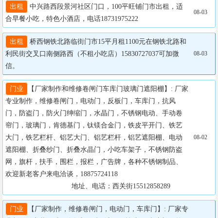
出租
 中兴路西段景河社区门口，100平旺铺门市出租，适
08-03
合早餐小吃，特色小酒店，电话18731975222
出租
 桥西钢铁北路临街门市15平月租1100元在钢铁北路和
利民街交叉口南侧路西（不租小吃店）15830727037可加微
08-03
信。
门业
【厂家制作和维修卷闸门车库门玻璃门遮阳棚】: 厂家
专业制作，维修卷闸门，电动门，反板门，车库门，抗风
门，防盗门，防火门绅缩门，水晶门，不锈钢电动、手动卷
帘门，玻璃门，肯德基门，钛镁合金门，铁皮平开门、铁艺
大门，铁艺栏杆、铝艺大门、铝艺栏杆，铝艺遮阳棚、电动
08-02
遮阳棚、折叠纱门、折叠水晶门，小吃车架子，不锈钢防盗
网，旗杆，扶手，围栏，报栏，广告牌，各种不锈钢制品、
欢迎新老客户来电洽谈，18875724118

		                  地址、电话：西关街15512858289
门业
【厂家制作，维修卷闸门，电动门，车库门】: 厂家专