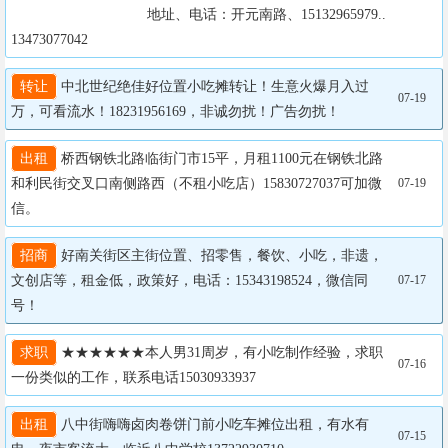
		                  地址、电话：开元南路、15132965979..
13473077042
转让
 中北世纪绝佳好位置小吃摊转让！生意火爆月入过
07-19
万，可看流水！18231956169，非诚勿扰！广告勿扰！
出租
 桥西钢铁北路临街门市15平，月租1100元在钢铁北路
和利民街交叉口南侧路西（不租小吃店）15830727037可加微
07-19
信。
招商
 好南关街区主街位置、招零售，餐饮、小吃，非遗，
文创店等，租金低，政策好，电话：15343198524，微信同
07-17
号！
求职
 ★★★★★★本人男31周岁，有小吃制作经验，求职
07-16
一份类似的工作，联系电话15030933937
出租
 八中街嗨嗨卤肉卷饼门前小吃车摊位出租，有水有
07-15