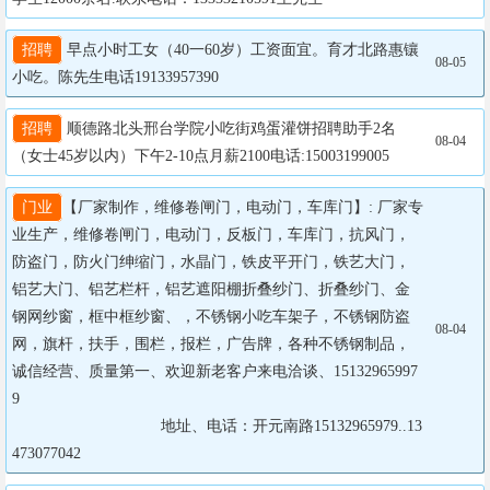
招聘
 早点小时工女（40一60岁）工资面宜。育才北路惠镶
08-05
小吃。陈先生电话19133957390
招聘
 顺德路北头邢台学院小吃街鸡蛋灌饼招聘助手2名
08-04
（女士45岁以内）下午2-10点月薪2100电话:15003199005
门业
【厂家制作，维修卷闸门，电动门，车库门】: 厂家专
业生产，维修卷闸门，电动门，反板门，车库门，抗风门，
防盗门，防火门绅缩门，水晶门，铁皮平开门，铁艺大门，
铝艺大门、铝艺栏杆，铝艺遮阳棚折叠纱门、折叠纱门、金
钢网纱窗，框中框纱窗、，不锈钢小吃车架子，不锈钢防盗
08-04
网，旗杆，扶手，围栏，报栏，广告牌，各种不锈钢制品，
诚信经营、质量第一、欢迎新老客户来电洽谈、15132965997
9

		                  地址、电话：开元南路15132965979..13
473077042