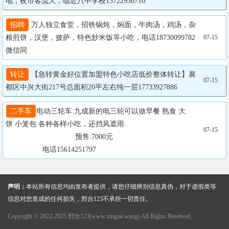
电，夜市客流大，临近八中学校13722930710
招聘
 万人独立食堂，招铁锅炖，焖面，牛肉汤，鸡汤，杂
粮煎饼，汉堡，披萨，特色炒米饭等小吃，电话18730099782
07-15
微信同
转让
 【急转黄金好位置加盟特色小吃店低价整体转让】襄
07-15
都区中兴大街217号总面积20平左右纯一层17733927886
二手车
电动三轮车:九成新的电三轮可以做早餐 熟食 大
饼 小笼包 各种各样小吃，还挡风遮雨

07-15
				  预售:7000元

                  电话15614251797
声明：
本站所有信息均由发布者提供，请您仔细辨别信息真伪，对于虚假类等
信息对您造成的任何损失，邢台123不承担一切责任。
Copyright © 2022-2025 邢台123(www.xingtai.wang) All Rights Reserved.