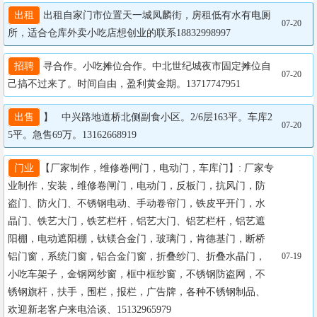
出租
 出租自家门市位置天一城凤麟街，房租低有水有电厕
07-20
所，适合仓库外卖小吃店想创业的联系18832998997
招聘
 寻合作。小吃摊位合作。中北世纪城夜市固定摊位自
07-20
己搞不过来了。时间自由，盈利黄金期。13717747951
出售
 】   中兴路地道桥北侧副食小区。2/6层163平。车库2
07-20
5平。急售69万。13162668919
门业
【厂家制作，维修卷闸门，电动门，车库门】: 厂家专
业制作，安装，维修卷闸门，电动门，反板门，抗风门，防
盗门、防火门、不锈钢电动、手动卷帘门，铁皮平开门，水
晶门、铁艺大门，铁艺栏杆，铝艺大门、铝艺栏杆，铝艺遮
阳棚，电动遮阳棚，钛镁合金门，玻璃门，肯德基门，断桥
铝门窗，系统门窗，铝合金门窗，折叠纱门、折叠水晶门，
07-19
小吃车架子，金钢网纱窗，框中框纱窗，不锈钢防盗网，不
锈钢旗杆，扶手，围栏，报栏，广告牌，各种不锈钢制品、
欢迎新老客户来电洽谈、15132965979
