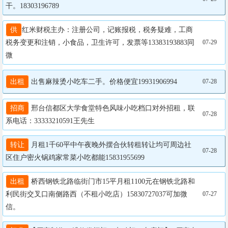
干。18303196789
供
红米财税主办：注册公司，记账报税，税务疑难，工商
税务变更和注销，小食品，卫生许可，发票等13383193883同
07-29
微
出租
 出售麻辣烫小吃车二手。价格便宜19931906994
07-28
招商
 邢台信都区大学食堂特色风味小吃档口对外招租，联
07-28
系电话：33333210591王先生
转让
 月租1千60平中午夜晚外摆合伙转租转让均可周边社
07-28
区住户密火锅鸡家常菜小吃都能15831955699
出租
 桥西钢铁北路临街门市15平月租1100元在钢铁北路和
利民街交叉口南侧路西（不租小吃店）15830727037可加微
07-27
信。