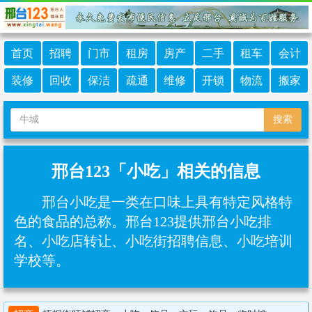
首页
招聘
门市
租房
房产
二手
租车
会计
装修
回收
保洁
疏通
维修
开锁
物流
搬家
搜索
邢台123「小吃」相关的信息
邢台小吃是一类在口味上具有特定风格特
色的食品的总称。邢台123提供邢台小吃排
名、小吃店转让、小吃街招聘信息、小吃培训
学校等。