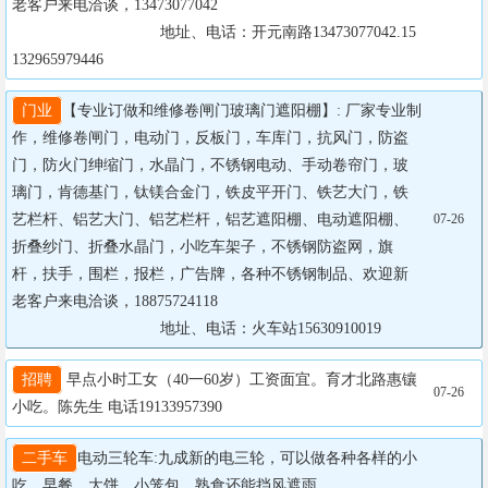
老客户来电洽谈，13473077042

		                  地址、电话：开元南路13473077042.15
132965979446
门业
【专业订做和维修卷闸门玻璃门遮阳棚】: 厂家专业制
作，维修卷闸门，电动门，反板门，车库门，抗风门，防盗
门，防火门绅缩门，水晶门，不锈钢电动、手动卷帘门，玻
璃门，肯德基门，钛镁合金门，铁皮平开门、铁艺大门，铁
艺栏杆、铝艺大门、铝艺栏杆，铝艺遮阳棚、电动遮阳棚、
07-26
折叠纱门、折叠水晶门，小吃车架子，不锈钢防盗网，旗
杆，扶手，围栏，报栏，广告牌，各种不锈钢制品、欢迎新
老客户来电洽谈，18875724118

		                  地址、电话：火车站15630910019
招聘
 早点小时工女（40一60岁）工资面宜。育才北路惠镶
07-26
小吃。陈先生 电话19133957390
二手车
电动三轮车:九成新的电三轮，可以做各种各样的小
吃，早餐，大饼，小笼包，熟食还能挡风遮雨
