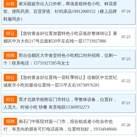
出租
 家乐园超市出入口外柜，商场直租特色小吃、鲜花茶
饮、便民药房、百货穿搭、针织床品19912000152（楼上品牌
07-24
鞋服同步）
转让
 【急转黄金好位置加盟特色小吃店低价整体转让】襄
07-23
都区中兴大街217号总面积20平左右纯一层17733927886
招商
 邢台信都区大学食堂特色小吃档口对外招商，仅剩一
07-23
个！联系电话：15731927285马女士
转让
 【急转黄金好位置纯一层旺季转让】信都区中北世纪
07-22
城夜市小吃街最佳位置纯一层55平左右18730976281
转让
 育才北路学校附近门市转让，带整体设备，位置好，
07-21
人流大。时候小吃 快餐 有意电联15369932273
招聘
 南石门中医院对面一门市，招合租或者小吃合作也
07-20
行，有意向的朋友可打电话咨询，位置特别好，19334948666