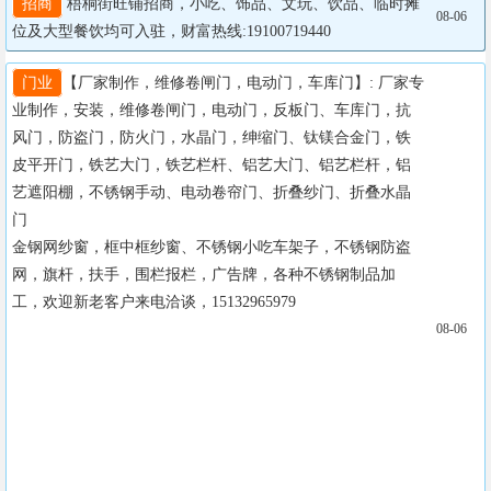
招商
 梧桐街旺铺招商，小吃、饰品、文玩、饮品、临时摊
08-06
位及大型餐饮均可入驻，财富热线:19100719440
门业
【厂家制作，维修卷闸门，电动门，车库门】: 厂家专
业制作，安装，维修卷闸门，电动门，反板门、车库门，抗
风门，防盗门，防火门，水晶门，绅缩门、钛镁合金门，铁
皮平开门，铁艺大门，铁艺栏杆、铝艺大门、铝艺栏杆，铝
艺遮阳棚，不锈钢手动、电动卷帘门、折叠纱门、折叠水晶
门

金钢网纱窗，框中框纱窗、不锈钢小吃车架子，不锈钢防盗
网，旗杆，扶手，围栏报栏，广告牌，各种不锈钢制品加
工，欢迎新老客户来电洽谈，15132965979

08-06