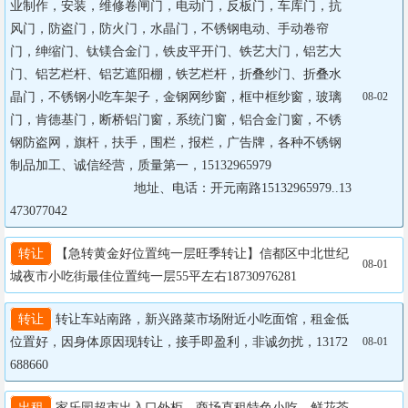
业制作，安装，维修卷闸门，电动门，反板门，车库门，抗
风门，防盗门，防火门，水晶门，不锈钢电动、手动卷帘
门，绅缩门、钛镁合金门，铁皮平开门、铁艺大门，铝艺大
门、铝艺栏杆、铝艺遮阳棚，铁艺栏杆，折叠纱门、折叠水
晶门，不锈钢小吃车架子，金钢网纱窗，框中框纱窗，玻璃
08-02
门，肯德基门，断桥铝门窗，系统门窗，铝合金门窗，不锈
钢防盗网，旗杆，扶手，围栏，报栏，广告牌，各种不锈钢
制品加工、诚信经营，质量第一，15132965979

		                  地址、电话：开元南路15132965979..13
473077042
转让
 【急转黄金好位置纯一层旺季转让】信都区中北世纪
08-01
城夜市小吃街最佳位置纯一层55平左右18730976281
转让
 转让车站南路，新兴路菜市场附近小吃面馆，租金低
位置好，因身体原因现转让，接手即盈利，非诚勿扰，13172
08-01
688660
出租
 家乐园超市出入口外柜，商场直租特色小吃、鲜花茶