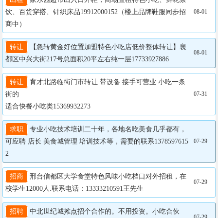
饮、百货穿搭、针织床品19912000152（楼上品牌鞋服同步招
08-01
商中）
转让
 【急转黄金好位置加盟特色小吃店低价整体转让】襄
08-01
都区中兴大街217号总面积20平左右纯一层17733927886
转让
 育才北路临街门市转让 带设备 接手可营业 小吃一条
街的

07-31
适合快餐小吃类15369932273
求职
 专业小吃技术培训二十年，各地名吃美食几乎都有，
可应聘 店长 美食城管理 培训技术等，需要的联系1378597615
07-29
2
招商
 邢台信都区大学食堂特色风味小吃档口对外招租，在
07-29
校学生12000人.联系电话：13333210591王先生
招聘
 中北世纪城摊点招个合作的。不用投资。小吃合伙
07-29