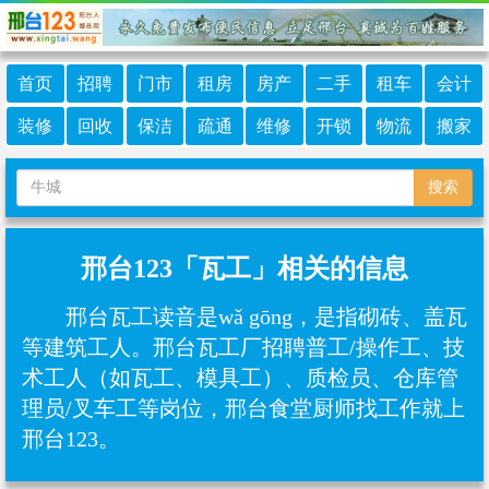
首页
招聘
门市
租房
房产
二手
租车
会计
装修
回收
保洁
疏通
维修
开锁
物流
搬家
搜索
邢台123「瓦工」相关的信息
邢台瓦工读音是wǎ gōng，是指砌砖、盖瓦
等建筑工人。邢台瓦工厂招聘‌普工/操作工、技
术工人（如瓦工、模具工）‌、质检员、仓库管
理员/叉车工等岗位，邢台食堂厨师找工作就上
邢台123。