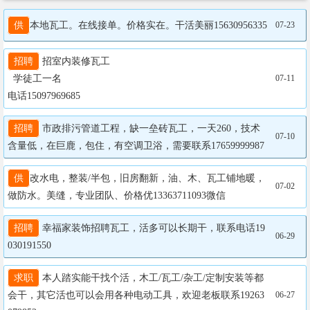
供
本地瓦工。在线接单。价格实在。干活美丽15630956335
07-23
招聘
 招室内装修瓦工 

  学徒工一名

07-11
电话15097969685
招聘
 市政排污管道工程，缺一垒砖瓦工，一天260，技术
07-10
含量低，在巨鹿，包住，有空调卫浴，需要联系17659999987
供
改水电，整装/半包，旧房翻新，油、木、瓦工铺地暖，
07-02
做防水。美缝，专业团队、价格优13363711093微信
招聘
 幸福家装饰招聘瓦工，活多可以长期干，联系电话19
06-29
030191550
求职
 本人踏实能干找个活，木工/瓦工/杂工/定制安装等都
会干，其它活也可以会用各种电动工具，欢迎老板联系19263
06-27