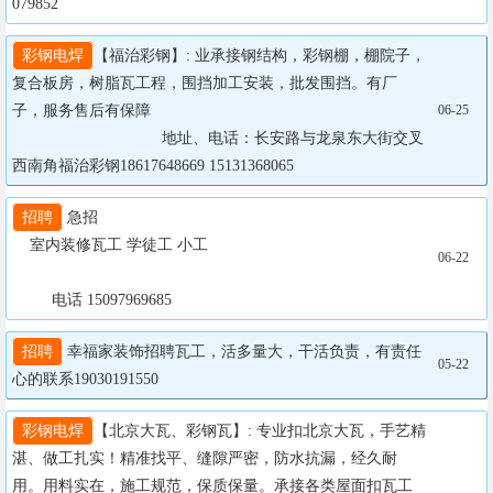
079852
彩钢电焊
【福治彩钢】: 业承接钢结构，彩钢棚，棚院子，
复合板房，树脂瓦工程，围挡加工安装，批发围挡。有厂
子，服务售后有保障

06-25
		                  地址、电话：长安路与龙泉东大街交叉
西南角福治彩钢18617648669 15131368065
招聘
 急招

    室内装修瓦工 学徒工 小工

06-22
         电话 15097969685
招聘
 幸福家装饰招聘瓦工，活多量大，干活负责，有责任
05-22
心的联系19030191550
彩钢电焊
【北京大瓦、彩钢瓦】: 专业扣北京大瓦，手艺精
湛、做工扎实！精准找平、缝隙严密，防水抗漏，经久耐
用。用料实在，施工规范，保质保量。承接各类屋面扣瓦工