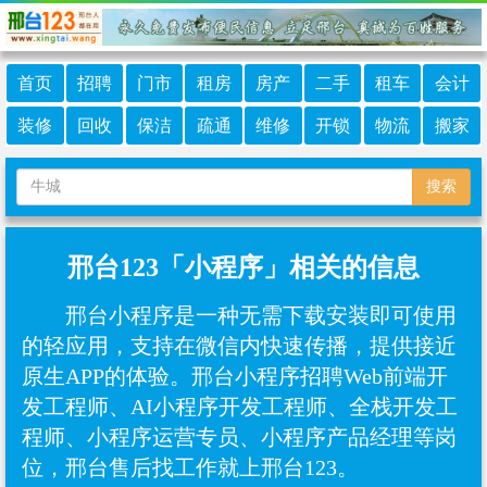
首页
招聘
门市
租房
房产
二手
租车
会计
装修
回收
保洁
疏通
维修
开锁
物流
搬家
搜索
邢台123「小程序」相关的信息
邢台小程序是一种无需下载安装即可使用
的轻应用，支持在微信内快速传播，提供接近
原生APP的体验。邢台小程序招聘Web前端开
发工程师、AI小程序开发工程师、‌全栈开发工
程师、小程序运营专员、小程序产品经理等岗
位，邢台售后找工作就上邢台123。