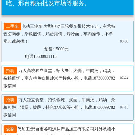
吃、邢台粮油批发市场等服务。
二手车
电动三轮车:大型电动三轮餐车带技术转让，主营特
色卤肉卷，杂粮煎饼，鸡蛋灌饼，烤冷面，车内操作，不单
卖非诚勿扰！

08-06
				  预售:15000元

                  电话15530931113
招聘
 万人高校独立食堂，招大餐，火烧，牛肉汤，鸡汤，
杂粮煎饼，南方特色铁板炒米等特色小吃，电话18730099782
07-24
微信同
招聘
 万人独立食堂，招铁锅炖，焖面，牛肉汤，鸡汤，杂
粮煎饼，汉堡，披萨，特色炒米饭等小吃，电话18730099782
07-15
微信同
农副
代加工:邢台市谷稻源从产品加工有限公司对外承接小