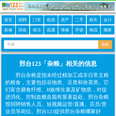
首页
招聘
门市
租房
房产
二手
租车
会计
装修
回收
保洁
疏通
维修
开锁
物流
搬家
搜索
邢台123「杂粮」相关的信息
邢台杂粮是指未经过精加工或非日常主粮
的粮食，主要包括谷物类、豆类和块茎类‌。它
们富含膳食纤维、B族维生素及矿物质，对促
进消化、控制血糖血脂有显著益处‌。邢台杂粮
馆招聘销售人员、短视频运营/直播、店员/营
业员等岗位。邢台123提供邢台杂粮哪家好