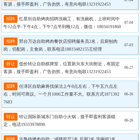
07-04
客源，接手即盈利，广告勿扰，有意向电联13231922453
招聘
 红星街自助烤肉招聘洗碗工，有洗碗机，上班时间中
07-04
午12点半-下午4点，下午7点半到晚12点，微信：18034191860
招聘
 邢台万达自助烤肉餐饮店招聘服务员2名，后厨刨肉
07-03
岗，切配岗，主食岗，联系电话18833482155王经理
转让
 低价转让自助棋牌室，位置新兴东大街附近，有固定
06-27
客源，接手即盈利，广告勿扰，有意向电联13231922453
招聘
 任泽区自助麻将找保洁上午8点左右，下午五六点左
右，时间可商议。一个月1000工作量不大。联系方式1871392
06-26
7683
转让
 转让国际新城东门自助小火锅，接手即盈利客源稳
06-26
定，电话19333978890.
招聘
 古鲁特烤肉自助：诚聘前厅2名 后厨2名 洗碗间2名 