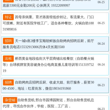
06-25
底薪3300元全勤200元 公休两天 19322099997
转让
 因母亲病重。育才路面馆低价转让。客流量大。门口
可摆摊。附近有医院学校工厂。适合各种餐饮。火锅自助188
06-25
31989816
招聘
 天一城b座2楼李宝顺朝鲜族自助烤肉招聘后厨，前厅
06-24
服务员电话15532913006月休4天长期3500
出租
 桥西黄金地段临街大平层商铺出租餐饮（自助餐火锅
等）台球棋牌室美容健身办公电商直播儿童培训等151319752
06-24
19
招聘
 自助烤肉店招聘后厨、收桌大姐、前厅服务，薪资30
06-23
00-4500，地址：红星街东，微信18034191860
杂货铺
自助售货机:邢台市园博园附近，邢台自助售货机总
代理，寻找合作伙伴，学校，医院，工厂店，

06-23