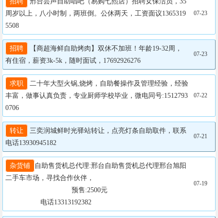
招聘
 邢台芸声自助唱吧（易购七熙店）招聘女保洁员，35
周岁以上，八小时制，两班倒。公休两天，工资面议1365319
07-23
5508
招聘
 【商超海鲜自助烤肉】双休不加班！年龄19-32周，
07-23
有住宿，薪资3k-5k，随时面试，17692926276
求职
 二十年大型火锅,烧烤，自助餐操作及管理经验，经验
丰富，做事认真负责，专业厨师学校毕业，微电同号:1512793
07-22
0706
转让
 三奕润城鲜时光驿站转让，点亮灯条自助取件，联系
07-21
电话13930945182
杂货铺
自助售货机总代理:邢台自助售货机总代理邢台旭阳
二手车市场，寻找合作伙伴，

07-19
				  预售:2500元

                  电话13313192382