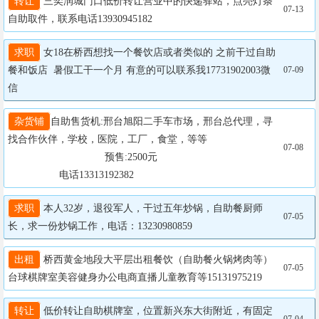
转让
 三奕润城门口低价转让营业中的快递驿站，点亮灯条
07-13
自助取件，联系电话13930945182
求职
 女18在桥西想找一个餐饮店或者类似的 之前干过自助
餐和饭店  暑假工干一个月 有意的可以联系我17731902003微
07-09
信
杂货铺
自助售货机:邢台旭阳二手车市场，邢台总代理，寻
找合作伙伴，学校，医院，工厂，食堂，等等

07-08
				  预售:2500元

                  电话13313192382
求职
 本人32岁，退役军人，干过五年炒锅，自助餐厨师
07-05
长，求一份炒锅工作，电话：13230980859
出租
 桥西黄金地段大平层出租餐饮（自助餐火锅烤肉等）
07-05
台球棋牌室美容健身办公电商直播儿童教育等15131975219
转让
 低价转让自助棋牌室，位置新兴东大街附近，有固定