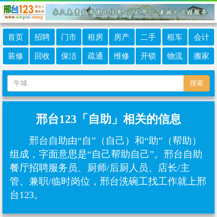
首页
招聘
门市
租房
房产
二手
租车
会计
装修
回收
保洁
疏通
维修
开锁
物流
搬家
搜索
邢台123「自助」相关的信息
邢台自助由“自”（自己）和“助”（帮助）
组成，字面意思是“自己帮助自己”。邢台自助
餐厅招聘服务员、厨师/后厨人员、店长/主
管、兼职/临时岗位，邢台洗碗工找工作就上邢
台123。