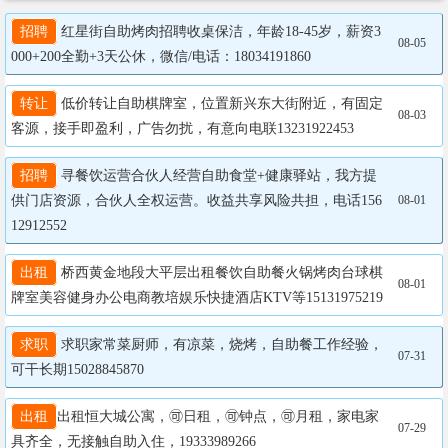
招聘
 红星街自助烤肉招聘收桌保洁，年龄18-45岁，薪资3
08-05
000+200全勤+3天公休，微信/电话：18034191860
转让
 低价转让自助棋牌室，位置新兴东大街附近，有固定
08-03
客源，接手即盈利，广告勿扰，有意向电联13231922453
招聘
 寻餐饮运营合伙人经营自助食堂+健康驿站，我方提
供门店资源，合伙人全权运营。收益共享风险共担，电话156
08-01
12912552
出租
 桥西黄金地段大平层出租餐饮自助餐火锅烤肉台球棋
08-01
牌室美容健身办公电商教培娱乐快捷酒店KTV等15131975219
求职
 求职家常菜厨师，有凉菜，烧烤，自助餐工作经验，
07-31
可干长期15028845870
出租
出租恒大城公寓，🉑日租，🉑钟点，🉑月租，家电家
07-29
具齐全，无接触自助入住，19333989266