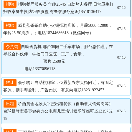
招聘
 招聘餐厅服务员 年龄25-45 自助烤肉餐厅 日常卫生打
07-16
扫收桌餐中换烤纸收脏盘 有餐饮服务意识18518136417
招聘
 威县蓝锅锅自助小火锅招聘店长，月薪5000-12000，
07-16
年龄25-50周岁，；电话18244686618（微信同号）
杂货铺
自助售货机:邢台旭阳二手车市场，邢台总代理，在
寻找合作伙伴，学校门口医院，工厂，食堂，

07-16
				  预售:2500元

                  电话13373096118
转让
 低价转让自助棋牌室，位置新兴东大街附近，有固定
07-13
客源，接手即盈利，广告勿扰，有意向电联13231922453
出租
 桥西黄金地段大平层出租餐饮（自助餐火锅烤肉等）
台球棋牌室美容健身办公电商儿童培训娱乐等都可151319752
07-13
19