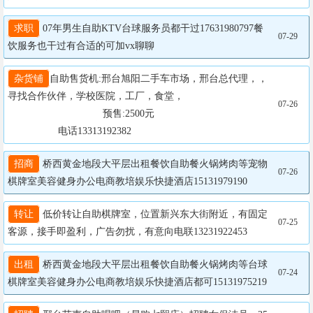
求职
 07年男生自助KTV台球服务员都干过17631980797餐
07-29
饮服务也干过有合适的可加vx聊聊
杂货铺
自助售货机:邢台旭阳二手车市场，邢台总代理，，
寻找合作伙伴，学校医院，工厂，食堂，

07-26
				  预售:2500元

                  电话13313192382
招商
 桥西黄金地段大平层出租餐饮自助餐火锅烤肉等宠物
07-26
棋牌室美容健身办公电商教培娱乐快捷酒店15131979190
转让
 低价转让自助棋牌室，位置新兴东大街附近，有固定
07-25
客源，接手即盈利，广告勿扰，有意向电联13231922453
出租
 桥西黄金地段大平层出租餐饮自助餐火锅烤肉等台球
07-24
棋牌室美容健身办公电商教培娱乐快捷酒店都可15131975219