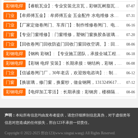
彩钢电焊
【睿航瓦业】: 专业安装北京瓦，彩钢瓦树脂瓦，扣瓦热线18875751378 地址、电话：全邢台地区18875751378
07-07
门业
【牟师傅五金】: 牟师傅五金 五金配件 水电维修 水电改造 旧房改造 灯具安装维修各种门窗安装维修 家具维修 13931955912牟师傅 地址、电话：13931955912
07-31
门业
【厂家定做卷闸门、车库门】: 制作维修卷闸门、电动门、车库门、抗风门、防火门、水晶门、防盗门、平开门、伸缩门、肯德基门、玻璃门、玻璃隔断、 不锈钢手动电动卷闸门、 快速门、堆积门、楼梯扶手、手动电动遮阳棚、加电机、配遥控器、道闸、车辆识别、换地弹簧、门禁不锈钢制品、诚信经营、质量第一 地址、电话：15833720585 地址、电话：15833720585 06.13 地址、电话：15833720585
06-16
门窗
【专业门窗维修】: 门窗维修，塑钢门窗换胶条玻璃，金刚网纱窗，内开内倒五金，外墙打胶，门窗安装，维修漏风漏雨问题，换单层玻璃，双层玻璃，三层玻璃！ 地址、电话：19293199655
07-20
门业
【回收卷闸门回收防盗门回收门窗回收空调。】: 回收防盗门回收空调回收回收门窗。 地址、电话：13784137256
08-06
彩钢电焊
【钢构 彩钢】: 【专业施工团队，承接全城工程！】钢结构、彩钢、阳光房定制、拱形棚、树脂瓦、北京大瓦、车棚、围挡、隔层隔断、楼梯、彩钢瓦喷漆、设备安装拆除、电气焊加工等，统统都能干！免费设计+高效施工，品质保障，工期透明！ 📞邢台地区随叫随到！有需求戳我私信/电话，马上安排 地址、电话：15233927799
06-18
彩钢电焊
【彩钢 电焊 安装】: 长期承接：钢结构，彩钢，各种瓦房，轻钢车间，车棚，阳光房，各种栏杆、楼梯，围挡，止水钢板，越层隔断等，设备安装、拆除，设备检修，电气焊各种业务 专业作业队伍，大包、清包、日工均可，欢迎致电洽谈 地址、电话：王 13731591077
06-08
门业
【信诚卷闸门厂，30年老店，欢迎致电咨询】: : 制作维修卷闸门、电动门、车库门、抗风门、防火门、水晶门、防盗门、平开门、伸缩门、肯德基门、玻璃门、玻璃隔断、 不锈钢手动电动卷闸门、 快速门、堆积门、楼梯扶手、手动电动遮阳棚、加电机、配遥控器、道闸、车辆识别、换地弹簧、门禁不锈钢制品、诚信经营、质量第一 地址、电话：13082000950 地址、电话：13082000950
06-12
门窗
【换玻璃，修门窗，换窗纱，做金钢网，13132496174】:】: : 专业换窗纱，换各种颜色窗纱，订做隐形窗纱，框中框，高透金刚网窗纱，修门窗，更换钛镁合金门玻璃，换玻璃，单玻璃，中空玻璃，换滑轮，玻璃切圆，换玻璃门地簧，安装排风扇。定做折叠纱窗门。订做磁吸皮门帘。做防盗门通风窗。焊地下小房铁皮门， 服务周到，价格合理 地址、电话：13132496174
07-12
彩钢电焊
【电焊加工零活】: 长期承接：彩钢房，楼梯隔断，楼梯，钢结构，钢化玻璃阳光房，，围挡，棚院子，房顶等等。。承接所有电焊杂活，诚信第一，价格便宜，电话微信15833605155 地址、电话：15833605155
08-06
声明：
本站所有信息均由发布者提供，请您仔细辨别信息真伪，对于虚假类等
信息对您造成的任何损失，邢台123不承担一切责任。
Copyright © 2022-2025 邢台123(www.xingtai.wang) All Rights Reserved.