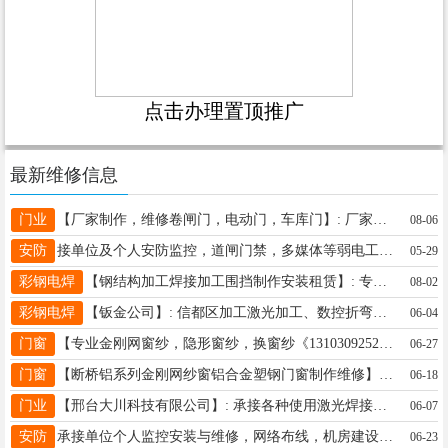
点击办理置顶推广
最新维修信息
门业
【厂家制作，维修卷闸门，电动门，车库门】: 厂家专业制作，安装，维修卷闸门，电动门，反板门、车库门，抗风门，防盗门，防火门，水晶门，绅缩门、钛镁合金门，铁皮平开门，铁艺大门，铁艺栏杆、铝艺大门、铝艺栏杆，铝艺遮阳棚，不锈钢手动、电动卷帘门、折叠纱门、折叠水晶门 金钢网纱窗，框中框纱窗、不锈钢小吃车架子，不锈钢防盗网，旗杆，扶手，围栏报栏，广告牌，各种不锈钢制品加工，欢迎新老客户来电洽谈，15132965979 ， 地址、电话：开元南路15132965979..13473077042
08-06
安防
接单位及个人安防监控，道闸门禁，多媒体等弱电工程；充电桩工程！维修安装18931103558
05-29
彩钢电焊
【钢结构加工焊接加工围挡制作安装租赁】: 专业提供焊接服务，手把焊，二保焊，氩弧焊等多种焊接工艺，承包各种车棚，钢结构，钢构件加工，景观厅等制作安装以及各种厂区设备的安装和升级改造、围挡制作安装租赁等业务。欢迎各界人士来电咨询。电话微信同步，18603195444 /13315910244 地址、电话：18603195444
08-02
彩钢电焊
【钣金公司】: 信都区加工激光加工、数控折弯、不锈钢加工、Q235加工联系张经理13400192899 地址、电话：信都区西外环13400192899
06-04
门窗
【专业金刚网窗纱，隐形窗纱，换窗纱《13103092522》】】: 专业换多种颜色窗纱，订制窗纱，平开金′钢网，制作高透金刚网窗纱，，框中框，儿童防护网窗纱，换玻璃，换太合美金门玻璃，各种防盗门加装通风窗，更换内开内倒窗户。焊地下小房铁皮门，订做磁吸皮门帘。 地址、电话：13103092522
06-27
门窗
【断桥铝系列金刚网纱窗铝合金塑钢门窗制作维修】: 专业制作断桥铝门窗，断桥铝系统门窗，塑钢门窗，金刚网纱窗阳光房，维修各种门窗换玻璃订做高透金刚网，改内开内倒门窗维修，做钛镁合金门肯德基门，换玻璃，玻璃打孔门窗维修，订做按装高透金刚网纱门纱窗，装加工修装饰全屋，承接断桥铝门窗制作按装大小 地址、电话：19131980091
06-18
门业
【邢台大川科技有限公司】: 承接各种使用激光焊接活，激光切管活 地址、电话：18233058899
06-07
安防
承接单位个人监控安装与维修，网络布线，机房建设，道闸门禁，多媒体弱电工程，充电桩工程17740301191微信同步
06-23