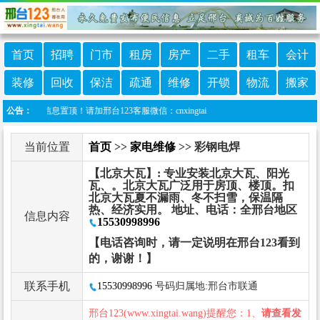
首页
招聘
门市
租房
房产
二手
租车
会计
装修
回收
保洁
疏通
维修
开锁
物流
搬家
做信息置顶！请加邢台123客服微信：cnxingtai
公告：
当前位置
首页
>>
家电维修
>> 彩钢电焊
【北京大瓦】: 专业安装北京大瓦、阳光
瓦、。北京大瓦广泛用于房顶、楼顶。扣
北京大瓦夏不漏雨、冬不扫雪，保温隔
热、经济实用。 地址、电话：全邢台地区
信息内容
15530998996
【电话咨询时，请一定说明在邢台123看到
的，谢谢！】
联系手机
15530998996
号码归属地:邢台市联通
邢台123(www.xingtai.wang)提醒您：1、
请查看发