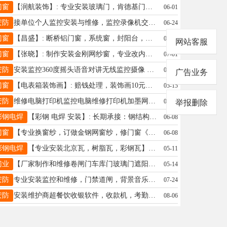
门窗
【润航装饰】: 专业安装玻璃门，肯德基门，安装电动门，安装门禁 换玻璃门 更换地簧 办公隔断 订做金刚网纱窗，干湿分离，阳光房 加工不锈钢 抱槽 剪板 折弯 地址、电话：15132962001
06-01
安防
接单位个人监控安装与维修，监控录像机交换机辅料及施工，免流量摇头摄像头电话微信15632946467
06-24
门窗
【昌盛】: 断桥铝门窗，系统窗，封阳台，阳光房，玻璃顶，铝艺护栏，庭院门，锌合金大门，玻璃门，卷闸门，肯德基门，伸缩门，防盗门，卫生间门，钢结构，雨棚，金刚网纱窗，换内开内倒 地址、电话：18733996767桥西
06-23
网站客服
门窗
【张晓】: 制作安装金刚网纱窗，专业改内开内倒，维修肯德基门，玻璃门，地黄门，18032976780 地址、电话：18032976780
07-01
安防
安装监控360度摇头语音对讲无线监控摄像 手机观看质保一年 监控维修安装网络调试18875740880微信同号
07-24
广告业务
门窗
【电表箱装饰画】: 赔钱处理，装饰画10元，三联画60元 地址、电话：18233967721
05-15
安防
维修电脑打印机监控电脑维修打印机加墨网络布线监控安装调试 安装系统全屋网络覆盖网络布线 安装路由 18233962134
06-23
举报删除
彩钢电焊
【彩钢 电焊 安装】: 长期承接：钢结构，彩钢，各种瓦房，轻钢车间，车棚，阳光房，各种栏杆、楼梯，围挡，止水钢板，越层隔断等，设备安装、拆除，设备检修，电气焊各种业务 专业作业队伍，大包、清包、日工均可，欢迎致电洽谈 地址、电话：王 13731591077
06-08
门窗
【专业换窗纱，订做金钢网窗纱，修门窗《13031916704】】: 专业换窗纱，订做金钢网窗纱，隐形窗′纱，框中框。换多种窗纱，修门窗，专业修各种门窗问题，改内开内倒，修肯德基门，无框玻璃门，修钛镁合金门，换玻璃等。做磁吸皮门帘。做防盗门通风窗，焊地下小 地址、电话：13031916704
06-08
彩钢电焊
【专业安装北京瓦，树脂瓦，彩钢瓦】: 专业安装北京瓦，树脂瓦，彩钢瓦。诚信为本，价格优惠，质量有保障！欢迎致电18875767379同步微信。 地址、电话：18875767379
05-11
门业
【厂家制作和维修卷闸门车库门玻璃门遮阳棚】: 卷闸门，卷帘门，车库门，抗风门，无极布门，平开门，螺旋门，快速提升门，伸缩门，水晶门，道闸门，电、手动遮阳棚，遮阳电动天幕，铁皮门，玻璃门，不锈钢玻璃门，有框玻璃门，无框玻璃门，肯德基门，防盗网，儿童防护栏，隐形纱窗，金刚纱窗，框中框纱窗，楼梯扶手，栏杆，旗杆和各种不锈钢制品。诚信经营，价格实惠，随叫随到，质量第一 地址、电话：西关街15512858289 地址、电话：西关街15512858289
05-14
安防
专业安装监控和维修，门禁道闸，背景音乐，五方对讲各种弱电联系电话17531950927
07-24
安防
安装维护商超餐饮收银软件，收款机，考勤机，门禁道闸，电话微信：18932959970
08-06