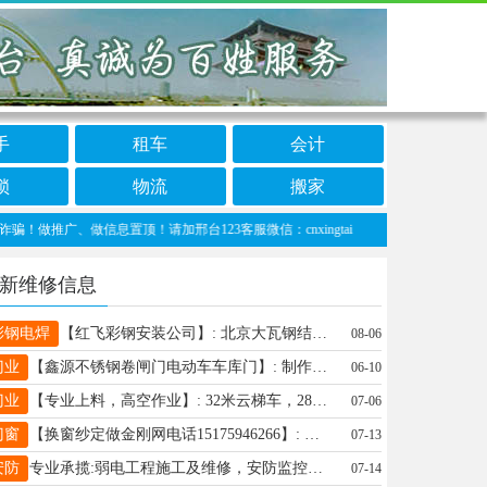
手
租车
会计
锁
物流
搬家
广、做信息置顶！请加邢台123客服微信：cnxingtai
新维修信息
彩钢电焊
【红飞彩钢安装公司】: 北京大瓦钢结构厂房 彩钢封顶 围挡 简易房封院子 转梯爬行梯护栏 卷闸门电动车库门 铝合金门窗 封阳台 防盗门窗大街门 换锁喷漆 电气焊加工 订做发光字做喷绘牌子 诚信经营价格合理~ 地址、电话：15226862789
08-06
门业
【鑫源不锈钢卷闸门电动车车库门】: 制作维修卷闸门、电动门、车库门、抗风门、防火门、水晶门、防盗门、平开门、伸缩门、肯德基门、玻璃门、玻璃隔断、 不锈钢手动电动卷闸门、 快速门、堆积门、楼梯扶手、手动电动遮阳棚、加电机、配遥控器、道闸、车辆识别、换地弹簧、门禁不锈钢制品、诚信经营、质量第一 15203397600 地址、电话：15203397600
06-10
门业
【专业上料，高空作业】: 32米云梯车，28米高空载人车，专业承接广告牌拆装，外墙喷漆，玻璃打胶，园林修剪，上料，（沙子，水泥，瓷砖，门窗，玻璃，卷材，大家具等）下垃圾等业务，19528798884 地址、电话：邢台全区域可达
07-06
门窗
【换窗纱定做金刚网电话15175946266】: 定做金刚网纱窗隐形纱窗框中框纱窗儿童防护栏纱窗折叠纱门改平开内倒电话微信15175946266 地址、电话：15175946266
07-13
安防
专业承揽:弱电工程施工及维修，安防监控，投影机影音系统，无线覆盖，网络布线等。电话15631950101
07-14