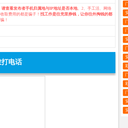
、
请查看发布者手机归属地与IP地址是否本地
。2、手工活、网络
义收取费用的都是骗子！
找工作是往兜里挣钱，让你往外掏钱的都
诈骗！
拨打电话