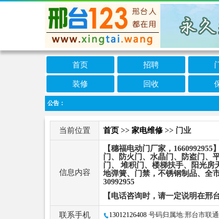
首页
招聘
装修
回收
公告：
免
当前位置
首页
>>
家电维修
>> 门业
【穗福电动门厂家，16609929
门、防火门、水晶门、防盗门、平
门、 堆积门、楼梯扶手、阳光房
信息内容
地弹簧、门禁，不锈钢制品、全
30992955
【电话咨询时，请一定说明在邢台
联系手机
13012126408
号码归属地:邢台市联通