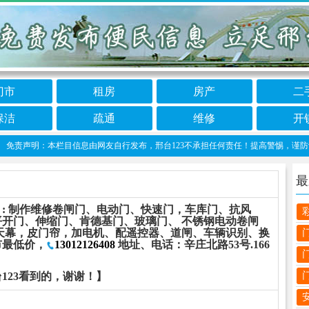
门市
租房
房产
二
保洁
疏通
维修
开
责声明：本栏目信息由网友自行发布，邢台123不承担任何责任！提高警惕，谨防诈骗！做推
最
55】: 制作维修卷闸门、电动门、快速门，车库门、抗风
开门、伸缩门、肯德基门、玻璃门、 不锈钢电动卷闸
天幕，皮门帘，加电机、配遥控器、道闸、车辆识别、换
市最低价，
13012126408
地址、电话：辛庄北路53号.166
123看到的，谢谢！】