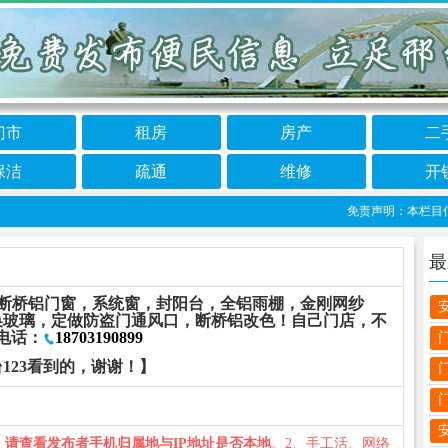
门市
租房
房产
二
保洁
疏通
维修
开
免责声明：本栏目信息由
最
 断桥铝门窗，系统窗，封阳台，全铝雨棚，金刚网纱
换玻璃，定做防盗门通风口，断桥铝改色！自己门店，不
电话：
18703190899
123看到的，谢谢！】
、
请查看发布者手机归属地与IP地址是否本地
。2、手工活、网络