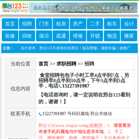
首页
招聘
门市
租房
房产
二手
租车
会计
装修
回收
保洁
疏通
维修
开锁
物流
搬家
息由网友自行发布，邢台123不承担任何责任！提高警惕，谨防诈骗！做推广、做信息置顶！
公告：
当前位置
首页
>>
求职招聘
>> 招聘
食堂招聘包包子小时工早4点半到7点，另
招聘早8点半到10点半，下午3点半到5点
半，电话
15227391987
信息内容
【电话咨询时，请一定说明在邢台123看到
的，谢谢！】
联系手机
15227391987
号码归属地:邢台市移动
邢台123(www.xingtai.wang)提醒您：1、
请查看发
布者手机归属地与IP地址是否本地
。2、手工
活、网络兼职、刷单，都是骗子！凡以各种名义