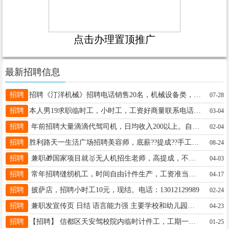
点击办理置顶推广
最新招聘信息
招聘
招聘《汀洋机械》招聘电话销售20名，机械设备类，好开单。要求必须有销售经验，35岁以下，男女不限，勤奋好学，有责任心，四天公休，半年以后公司交保险，有各种奖励机制，底薪4000，综合薪资8000左右，电+18034096855～另招聘抖音运营1名，必须会英语。待遇优厚，有能力电寻18034096855（同步） 聘
07-28
招聘
本人男19求职临时工，小时工，工资好商量联系电话15932191816
03-04
招聘
年前招聘大量滴滴代驾司机，日均收入200以上。自由职业，投入只需电动车一辆，可租。电话17320838545
02-04
招聘
胜利路天一生活广场招聘美容师，底薪??提成??手工??奖励，有经验优先，工作氛围很好，欢迎咨询13363738115
08-24
招聘
兼职🎁国家项目就🥇无人机招生老师，高提成，不坐班时间自由。邢台百泉湖公园📞13273674402程老师
04-03
招聘
常年招聘缝纫机工，时间自由计件生产，工资准当，生熟手均可，景家屯东头，电话13292140888
04-17
招聘
披萨店，招聘小时工10元，现结。电话：13012129989
02-24
招聘
兼职发宣传页 日结 语言能力强 主要学校和幼儿园上学和放学期间发 其他时间自由安排 西小郭附近18830968186
04-23
招聘
【招聘】 信都区天安驾校院内临时计件工，工期一周左右，电话17731914419
01-25