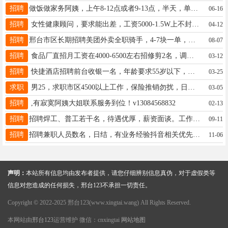
招聘
做饭做家务阿姨，上午8-12点或者9-13点，半天，单休，可兼职。联系16631972728。
06-16
招聘
女性健康顾问，要求能出差，工资5000-1.5W上不封顶+出差补助+各项福利 电话：15350857352同V可咨询详情
04-12
招聘
邢台市区长期招聘美团外卖全职骑手，4-7块一单，有冲单奖励，年龄19周岁到50周岁，财富热线15835714466同微
08-07
招聘
食品厂直招月工资在4000-6500左右招修剪2名，调称2名，撸脖皮2名，月休4--6天，需要联系15933093014
03-12
招聘
快捷酒店招聘前台收银一名，年龄要求55岁以下，联系电话17692988317
03-25
求职
男25，求职市区4500以上工作，保险推销勿扰，日结临时工也行19031996351
03-05
招聘
,有寂寞阿姨大姐联系服务到位！v13084568832
02-13
招聘
招聘焊工、普工若干名，待遇优厚，薪资面谈。工作地点：邢台市开发区南环。联系电话：15531972797
09-11
招聘
招聘兼职人员数名，日结，有业务经验抖音相关优先，15097945889
11-06
声明：
本站所有信息均由发布者提供，请您仔细辨别信息真伪，对于虚假类等
信息对您造成的任何损失，邢台123不承担一切责任。
Copyright © 2022-2025 邢台123(www.xingtai.wang) All Rights Reserved.
本网站由
邢台123
运营维护 微信：cnxingtai
网站地图