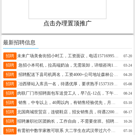
点击办理置顶推广
最新招聘信息
招聘
未来广场美食街招小时工，工资面议，电话15716995906
07-20
招聘
急招小本司机，拉高端奶油，无需装卸，详细咨询15231900971微信同步
03-24
招聘
招聘配送下县司机两名，工资4000+公司地址森林公园附近，电话13932932959
04-20
招聘
冶西驿站入库员一名，待遇优厚，要求熟手15373198900，18830906510
05-08
招聘
肉联厂门市招聘面包车送货工人，早7点-12点，下午2点半-6点半，公休1天，4500+长期稳定，18631918880
08-24
招聘
销售，中专以上，40周以内，有销售经验优先，月休+法休+五险+团建等，地址：开元北路蓝鸟大厦，电15175453635
03-10
招聘
北国商城世贸店，连锁鞋店，招女销售员，待遇2200～3500年龄25～45岁。电话15131322220
08-17
招聘
招聘兼职社区团购长，工作自由，不需要坐班。招聘全职业务员2500+提成，三个月转正交五险18330988883
10-26
招聘
有需初中数学家教可联系 大二学生在武汉带过六个初中学生巩固基础均实现涨分 详谈加微信13131938875
07-16