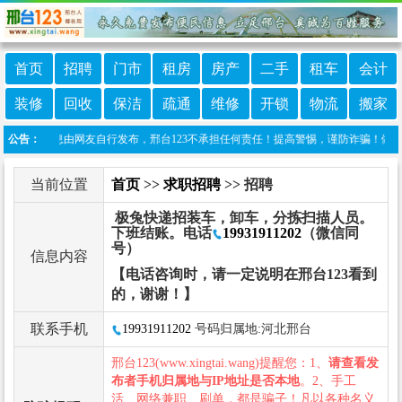
首页
招聘
门市
租房
房产
二手
租车
会计
装修
回收
保洁
疏通
维修
开锁
物流
搬家
本栏目信息由网友自行发布，邢台123不承担任何责任！提高警惕，谨防诈骗！做推广、做信
公告：
当前位置
首页
>>
求职招聘
>> 招聘
极兔快递招装车，卸车，分拣扫描人员。
下班结账。电话
19931911202
（微信同
号）
信息内容
【电话咨询时，请一定说明在邢台123看到
的，谢谢！】
联系手机
19931911202
号码归属地:河北邢台
邢台123(www.xingtai.wang)提醒您：1、
请查看发
布者手机归属地与IP地址是否本地
。2、手工
活、网络兼职、刷单，都是骗子！凡以各种名义