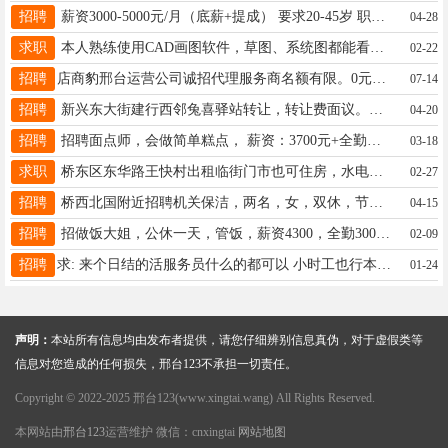
招聘
薪资3000-5000元/月（底薪+提成） 要求20-45岁 职责会员对接拓展新会员 17659982585
04-28
求职
本人熟练使用CAD画图软件，草图、系统图都能看懂，有画图需求的加微信13393195713。门禁监控弱电可上门安装维修。
02-22
招聘
店商豹邢台运营公司诚招代理服务商名额有限。0元申请店商豹服务商，区县限额100名，躺赚系统。微信13930970578
07-14
招聘
新兴东大街建行西邻兔喜驿站转让，转让费面议。另聘店员待遇优。电话：15613907852
04-20
招聘
招聘面点师，会做简单糕点， 薪资：3700元+全勤奖，公休2天， 电话18631917987 地址中兴大街银座商城6层
03-18
求职
桥东区东华路王快村出租临街门市也可住房，水电齐全，价格低有意者可联系16796368165同微信
02-27
招聘
桥西北国附近招聘机关保洁，两名，女，双休，节假日休息，工资面议，联系电话:19131916888
04-15
招聘
招做饭大姐，公休一天，管饭，薪资4300，全勤300，有意联系15612983242
02-09
招聘
求: 来个日结的活服务员什么的都可以 小时工也行本人干活实在 有驾照 手机号19803196700
01-24
声明：
本站所有信息均由发布者提供，请您仔细辨别信息真伪，对于虚假类等
信息对您造成的任何损失，邢台123不承担一切责任。
Copyright © 2022-2025 邢台123(www.xingtai.wang) All Rights Reserved.
本网站由
邢台123
运营维护 微信：cnxingtai
网站地图