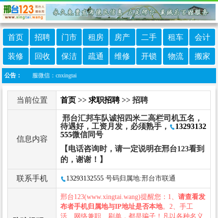
首页
招聘
门市
租房
房产
二手
租车
会计
装修
回收
保洁
疏通
维修
开锁
物流
搬家
3客服微信：cnxingtai
公告：
当前位置
首页
>>
求职招聘
>> 招聘
邢台汇邦车队诚招四米二高栏司机五名，
待遇好，工资月发，必须熟手，
13293132
555
微信同号
信息内容
【电话咨询时，请一定说明在邢台123看到
的，谢谢！】
联系手机
13293132555
号码归属地:邢台市联通
邢台123(www.xingtai.wang)提醒您：1、
请查看发
布者手机归属地与IP地址是否本地
。2、手工
活、网络兼职、刷单，都是骗子！凡以各种名义