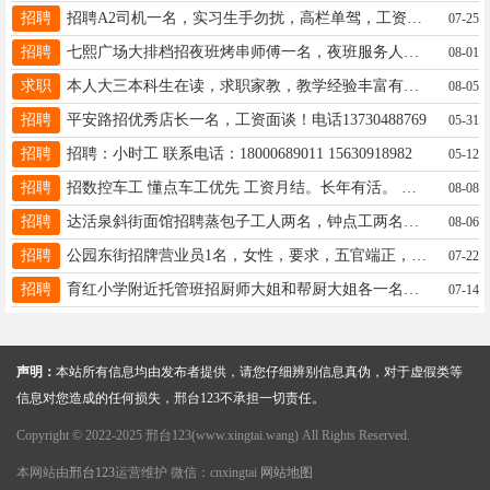
招聘
招聘A2司机一名，实习生手勿扰，高栏单驾，工资结算快，有意者联系19333992997
07-25
招聘
七熙广场大排档招夜班烤串师傅一名，夜班服务人员多名。有经验者优先！联系电话19314996333 下午两点以后打电话
08-01
求职
本人大三本科生在读，求职家教，教学经验丰富有三年教学经历，有耐心，可辅导初高中各学科，有意可联系15832927240
08-05
招聘
平安路招优秀店长一名，工资面谈！电话13730488769
05-31
招聘
招聘：小时工 联系电话：18000689011 15630918982
05-12
招聘
招数控车工 懂点车工优先 工资月结。长年有活。 桥东区东汪镇 电话13363749788，
08-08
招聘
达活泉斜街面馆招聘蒸包子工人两名，钟点工两名，电话18003391220
08-06
招聘
公园东街招牌营业员1名，女性，要求，五官端正，有沟通能力，公司待遇好工资准时 电话：16631978761
07-22
招聘
育红小学附近托管班招厨师大姐和帮厨大姐各一名，帮厨要求会面点会骑电动三轮车。周末双休法定节假日休。17503190073
07-14
声明：
本站所有信息均由发布者提供，请您仔细辨别信息真伪，对于虚假类等
信息对您造成的任何损失，邢台123不承担一切责任。
Copyright © 2022-2025 邢台123(www.xingtai.wang) All Rights Reserved.
本网站由
邢台123
运营维护 微信：cnxingtai
网站地图