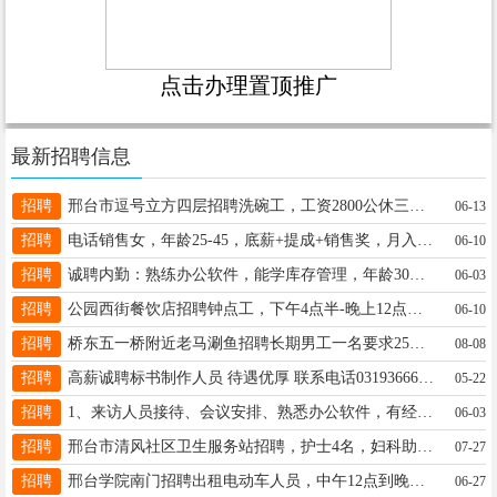
点击办理置顶推广
最新招聘信息
招聘
邢台市逗号立方四层招聘洗碗工，工资2800公休三天包吃包住。联系电话18830949812
06-13
招聘
电话销售女，年龄25-45，底薪+提成+销售奖，月入3000-8000左右，正常班+双休+法假19131985727
06-10
招聘
诚聘内勤：熟练办公软件，能学库存管理，年龄30岁以内男女不限，缴三险，工资面议，电话：15503198895
06-03
招聘
公园西街餐饮店招聘钟点工，下午4点半-晚上12点半，有意者面谈。电话：15532985909
06-10
招聘
桥东五一桥附近老马涮鱼招聘长期男工一名要求25岁以上45岁以下能吃苦耐劳工资3000-5000电话15227696876
08-08
招聘
高薪诚聘标书制作人员 待遇优厚 联系电话03193666883 13131969762
05-22
招聘
1、来访人员接待、会议安排、熟悉办公软件，有经验，3.5K 赵17633191818 18132198828
06-03
招聘
邢台市清风社区卫生服务站招聘，护士4名，妇科助理3名，中医师，口腔医师各5名，待遇面谈，15703299888路主任
07-27
招聘
邢台学院南门招聘出租电动车人员，中午12点到晚上10点10分，130元简单记账 摆放车子 男性13323197319
06-27