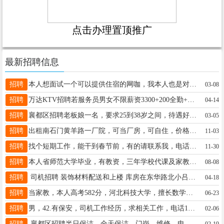
点击办理置顶推广
最新招聘信息
招聘
本人想面试一个可以提供住宿的网咖，我本人也是对网咖网管这个岗位很感兴趣的本人电话15614283752
03-08
招聘
万达KTV招聘若服务员男女不限薪资3300+200全勤+订房提成，月休3天，微信同号17692928714
04-14
招聘
襄都区招聘老板娘一名，要求25到38岁之间，待遇好，具体情况可以联系13673645096 同号。
03-05
招聘
出租南石门黄羊路一厂院，可当厂房，可自住，价格便宜。有意者电联15076885702。非诚勿扰
11-03
招聘
找个短期工作，能干到春节前，有的请联系我，电话13373397872
11-30
招聘
本人省师范大学毕业，有教资，三年学校代课及家教经验。可代小学全科，初中英化物。地址信都区，联系电话19035690722
08-08
招聘
司机招聘 装饰材料配送和上楼 库房在东华路北小吕村南 13831902936
04-18
招聘
当家教，本人高考582分，河北科技大学，擅长数学，物理，化学，生物。价钱可议，有2年经验15716882773
06-23
招聘
男，42.有保安，司机工作经历，求相关工作，电话18931932612
02-06
招聘
襄都区招聘半日保洁、全天保洁、门岗、维修，电话:19133985132。
02-19