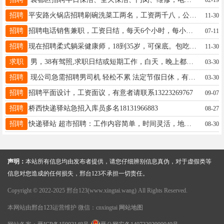
招聘
平安路火锅店招聘刷碗洗菜工两名，工资两千八，公休两天，干活轻松，女，有意者联系19118646170
11-30
招聘
招聘电话销售兼职，工资日结，每天6个小时，每小时10元，联系电话15532920213
07-11
招聘
现在招聘柔式躺采健康师，18到35岁，可保底。包吃住，鹅子勿扰。电话19912056706
11-30
求职
男，38有驾照,求职日结或短期工作，白天，晚上都有时间。15530905150
03-30
招聘
现公司急需招聘男司机 轻松不累 法定节假日休，有意者电话联系18203220999
03-30
招聘
招聘平面设计，工资面议，有意者请联系13223269767
09-07
招聘
桥西快递驿站急招入库员多名18131966883
08-27
招聘
快递驿站 超市招聘：工作内容简单，时间灵活，地址：开元路与华龙路交叉口电话：15932298821，
08-30
声明：
本站所有信息均由发布者提供，请您仔细辨别信息真伪，对于虚假类等
信息对您造成的任何损失，邢台123不承担一切责任。
Copyright © 2022-2025 邢台123(www.xingtai.wang) All Rights Reserved.
本网站由
邢台123
运营维护 微信：cnxingtai
网站地图