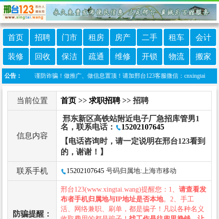
首页
招聘
门市
租房
房产
二手
租车
会计
装修
回收
保洁
疏通
维修
开锁
物流
搬家
警惕，谨防诈骗！做推广、做信息置顶！请加邢台123客服微信：cnxingtai
公告：
当前位置
首页
>>
求职招聘
>> 招聘
邢东新区高铁站附近电子厂急招库管男1
名，联系电话：
15202107645
信息内容
【电话咨询时，请一定说明在邢台123看到
的，谢谢！】
联系手机
15202107645
号码归属地:上海市移动
邢台123(www.xingtai.wang)提醒您：1、
请查看发
布者手机归属地与IP地址是否本地
。2、手工
活、网络兼职、刷单，都是骗子！凡以各种名义
防骗提醒：
收取费用的都是骗子！
找工作是往兜里挣钱，让