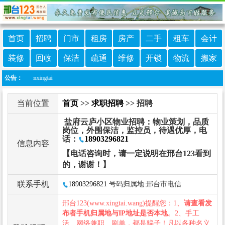
首页
招聘
门市
租房
房产
二手
租车
会计
装修
回收
保洁
疏通
维修
开锁
物流
搬家
cnxingtai
公告：
当前位置
首页
>>
求职招聘
>> 招聘
盐府云庐小区物业招聘：物业策划，品质
岗位，外围保洁，监控员，待遇优厚，电
话：
18903296821
信息内容
【电话咨询时，请一定说明在邢台123看到
的，谢谢！】
联系手机
18903296821
号码归属地:邢台市电信
邢台123(www.xingtai.wang)提醒您：1、
请查看发
布者手机归属地与IP地址是否本地
。2、手工
活、网络兼职、刷单，都是骗子！凡以各种名义