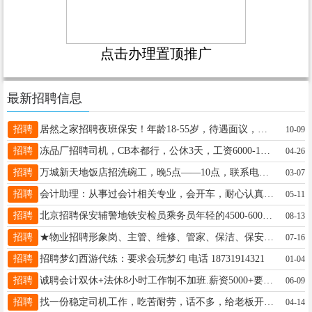
点击办理置顶推广
最新招聘信息
招聘
居然之家招聘夜班保安！年龄18-55岁，待遇面议，电话：15028882862
10-09
招聘
冻品厂招聘司机，CB本都行，公休3天，工资6000-15000元，熟手司机☎️13373491822
04-26
招聘
万城新天地饭店招洗碗工，晚5点——10点，联系电话18231905353
03-07
招聘
会计助理：从事过会计相关专业，会开车，耐心认真，电话：15369975672
05-11
招聘
北京招聘保安辅警地铁安检员乘务员年轻的4500-6000岁数大的3800-4500管吃住工装被褥15175989529
08-13
招聘
★物业招聘形象岗、主管、维修、管家、保洁、保安等，待遇好有社保，地址：建设大街与长安路交口，杨13315927597
07-16
招聘
招聘梦幻西游代练：要求会玩梦幻 电话 18731914321
01-04
招聘
诚聘会计双休+法休8小时工作制不加班.薪资5000+要求中级以上职称有相关工作经验有先电话19912059661同v
06-09
招聘
找一份稳定司机工作，吃苦耐劳，话不多，给老板开过5年小车，也从事过4.2冷藏车运输电话17692997822
04-14