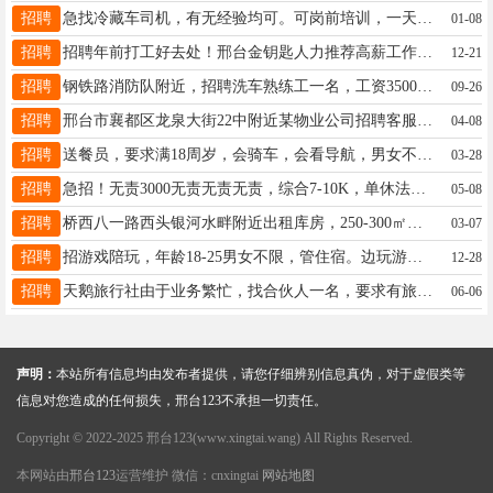
招聘
急找冷藏车司机，有无经验均可。可岗前培训，一天一趟公休三天。随时上车，电话19331993033（ ）
01-08
招聘
招聘年前打工好去处！邢台金钥匙人力推荐高薪工作（16~60周均可安排）：1、年前短期工日结300！昆山仁宝电子16~45周长白班坐班为主。2、年前短期工保底8000+免费发车！昆山立臻电子18~45周坐班。3、周结300+免费发车+春节5~7千奖励。上海得物名鞋包仓18~38周坐班。4、357元/天！昆山龙腾光电16~35周年后须返厂。5、日结白班170夜班200！石家庄邮政小件仓18~55男工。6、日结209+奖励！天津力神电子18~38周。7、日结220~240，天津长城线束17~35周。8、400元/天，芜湖奇瑞18~40周男。更多工作欢迎加 看朋友圈：15530901546 聘
12-21
招聘
钢铁路消防队附近，招聘洗车熟练工一名，工资3500，中午管吃，两天公休15511980398。
09-26
招聘
邢台市襄都区龙泉大街22中附近某物业公司招聘客服，电话13363719366
04-08
招聘
送餐员，要求满18周岁，会骑车，会看导航，男女不限，经验不限，工资不低，时间自由联系电话：15630995937
03-28
招聘
急招！无责3000无责无责无责，综合7-10K，单休法休带薪年假，位置亿德隆商务B座，19933227308
05-08
招聘
桥西八一路西头银河水畔附近出租库房，250-300㎡停车方便，电联13102556706
03-07
招聘
招游戏陪玩，年龄18-25男女不限，管住宿。边玩游戏边赚钱， 电话17320816629
12-28
招聘
天鹅旅行社由于业务繁忙，找合伙人一名，要求有旅行社经验的，电话13082036026
06-06
声明：
本站所有信息均由发布者提供，请您仔细辨别信息真伪，对于虚假类等
信息对您造成的任何损失，邢台123不承担一切责任。
Copyright © 2022-2025 邢台123(www.xingtai.wang) All Rights Reserved.
本网站由
邢台123
运营维护 微信：cnxingtai
网站地图