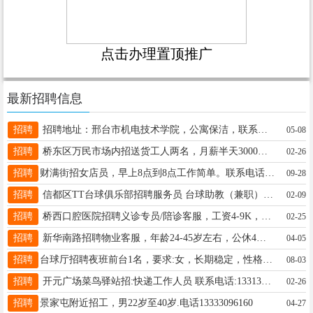
点击办理置顶推广
最新招聘信息
招聘
招聘地址：邢台市机电技术学院，公寓保洁，联系人王经理 电话：15131990824 待遇：1800➕全勤奖
05-08
招聘
桥东区万民市场内招送货工人两名，月薪半天3000元，全天4000元，有意者联系13229066101
02-26
招聘
财满街招女店员，早上8点到8点工作简单。联系电话19131981963
09-28
招聘
信都区TT台球俱乐部招聘服务员 台球助教（兼职）全职都可数名！工资待遇面谈 联系方式17731817789
02-09
招聘
桥西口腔医院招聘义诊专员/陪诊客服，工资4-9K，30-55岁，无责底薪+五险+公休，电话：17803391635
02-25
招聘
新华南路招聘物业客服，年龄24-45岁左右，公休4天，工资面议，电话15530955015。22中附近
04-05
招聘
台球厅招聘夜班前台1名，要求:女，长期稳定，性格开朗，工资面议。联系电话15932292509
08-03
招聘
开元广场菜鸟驿站招:快递工作人员 联系电话:13313195158同vx
02-26
招聘
景家屯附近招工，男22岁至40岁.电话13333096160
04-27