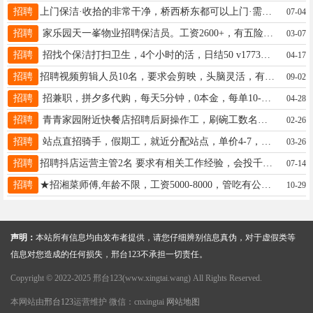
招聘
上门保洁·收拾的非常干净，桥西桥东都可以上门·需要的可以联系电话15030987332
07-04
招聘
家乐园天一峯物业招聘保洁员。工资2600+，有五险。要求身体健康吃苦耐劳50岁以下。有意者联系15930967968
03-07
招聘
招找个保洁打扫卫生，4个小时的活，日结50 v17731903666
04-17
招聘
招聘视频剪辑人员10名，要求会剪映，头脑灵活，有思路，工作轻松，工资3000➕，电话17532396486
09-02
招聘
招兼职，拼夕多代购，每天5分钟，0本金，每单10-20元，一单一结， 微信同号15933704096
04-28
招聘
青青家园附近快餐店招聘后厨操作工，刷碗工数名，有工作经验优先，电话13043199499
02-26
招聘
站点直招骑手，假期工，就近分配站点，单价4-7，有补贴奖励，老骑手一对一带，收入上不封顶。电19912001203同微
03-26
招聘
招聘抖店运营主管2名 要求有相关工作经验，会投千川，认真负责 薪资底薪+提成+分红，15131917110同微
07-14
招聘
★招湘菜师傅,年龄不限，工资5000-8000，管吃有公休，桥东邯郸路口附近13623195111
10-29
声明：
本站所有信息均由发布者提供，请您仔细辨别信息真伪，对于虚假类等
信息对您造成的任何损失，邢台123不承担一切责任。
Copyright © 2022-2025 邢台123(www.xingtai.wang) All Rights Reserved.
本网站由
邢台123
运营维护 微信：cnxingtai
网站地图