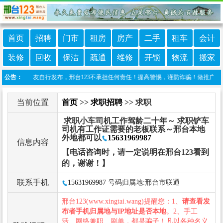
首页
招聘
门市
租房
房产
二手
租车
会计
装修
回收
保洁
疏通
维修
开锁
物流
搬家
信息由网友自行发布，邢台123不承担任何责任！提高警惕，谨防诈骗！做推广、做信息置顶
公告：
当前位置
首页
>>
求职招聘
>> 求职
求职小车司机工作驾龄二十年～ 求职铲车
司机有工作证需要的老板联系～邢台本地
外地都可以
15631969987
信息内容
【电话咨询时，请一定说明在邢台123看到
的，谢谢！】
联系手机
15631969987
号码归属地:邢台市联通
邢台123(www.xingtai.wang)提醒您：1、
请查看发
布者手机归属地与IP地址是否本地
。2、手工
活、网络兼职、刷单，都是骗子！凡以各种名义