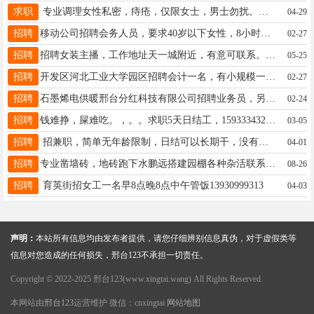
求职
专业调理女性私密，痔疮，仅限女士，男士勿扰。联系电话15703199881
04-29
招聘
移动公司招聘会务人员，要求40岁以下女性，8小时工作制，周末双休，工作简单，月薪2500元，刘经理15613915113
02-27
招聘
招聘女装主播，工作地址天一城附近，有意可联系。18932973928.微信同步
05-25
招聘
开发区河北工业大学园区招聘会计一名，有小规模一般纳税人经验。社保+公休.工资面议19931956615
02-27
招聘
石墨烯电供暖邢台分红科技有限公司招聘业务员，另招各县级代理或合作伙伴，03198331888
02-24
招聘
钱难挣，屎难吃。，。。求职5天日结工，15933343207加 襄都区
03-05
招聘
招兼职，简单无年龄限制，日结可以长期干，没有花钱的地方，联系微信19131937062
04-01
招聘
专业凿墙砖，地砖跑下水鹏远搭建园棚各种杂活联系方式15075980645
08-26
招聘
育英街招女工一名早8点晚8点中午管饭13930999313
04-03
声明：
本站所有信息均由发布者提供，请您仔细辨别信息真伪，对于虚假类等
信息对您造成的任何损失，邢台123不承担一切责任。
Copyright © 2022-2025 邢台123(www.xingtai.wang) All Rights Reserved.
本网站由
邢台123
运营维护 微信：cnxingtai
网站地图