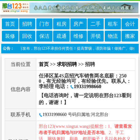
首页
招聘
门市
租房
房产
二手
租车
会计
装修
回收
保洁
疏通
维修
开锁
物流
搬家
网友自行发布，邢台123不承担任何责任！提高警惕，谨防诈骗！做推广、做信息置顶！请加
公告：
当前位置
首页
>>
求职招聘
>> 招聘
任泽区某4S店招汽车销售两名底薪：250
0，有无经验均可，有经验优先。联系人：
李经理 电话：
19331998660
信息内容
【电话咨询时，请一定说明在邢台123看到
的，谢谢！】
联系手机
19331998660
号码归属地:河北邢台
邢台123(www.xingtai.wang)提醒您：1、
请查看发
布者手机归属地与IP地址是否本地
。2、手工
活、网络兼职、刷单，都是骗子！凡以各种名义