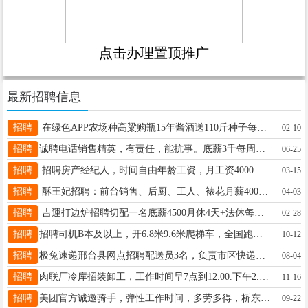
点击办理置顶推广
最新招聘信息
招聘
在绿色APP农场种高粱购瓶15年酱酒送110斤种子每天看两三分钟广告3个月后每月可收700￥以上V15028049439
02-10
招聘
诚聘电话销售精英，有责任，能抗事。底薪3千每周休。带薪休假。月入1.5万起。v+电话15612850900
06-25
招聘
招聘房产经纪人，时间自由年龄工资，月工资4000左右上不封顶13630896500
03-15
招聘
酥王妃招聘：前台销售、后厨、工人、裱花月薪4000-5000，月休4天有五险20-42岁，电话：13290695139
04-03
招聘
吉運打边炉招聘切配一名底薪4500月休4天+法休每月十号发工资管吃管住有经验者优先联系电话17731993526
02-28
招聘
招聘司机B本及以上，开6.8米9.6米爬梯车，全国跑，工资月结，待遇优厚，电话18131966393
10-12
招聘
极兔速递邢台县网点招聘配送员3名，负责市区快递配送，有经验优先！详询18731999872，地点:东先贤职教中心。
08-04
招聘
肉联厂冷库招装卸工，工作时间早7点到12.00.下午2.30到6.00，待遇优厚，工资请咨询19912031227
11-16
招聘
美团官方诚邀骑手，弹性工作时间，多劳多得，桥东桥西，就近分配，全职兼职皆可，有兴趣可以联系我：15503191189同v
09-22