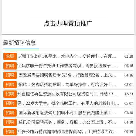
点击办理置顶推广
最新招聘信息
求职
3间门市出租140平米，水电齐全，交通便利，在襄都区静庵路创智园附近13303096555
02-28
招聘
宝妈求职一份午托班工作或者兼职，需要接送孩子，17732917531
09-16
招聘
因发展需要招聘售后专员3名，行政管理2名，上六休一，要求30-55岁，待遇3000+联系电话15630993778
04-16
招聘
招聘：烤肉店招聘后厨，简单好操作，可培训好上手，有全勤奖 ，不休息补工资，管吃。电话13831995875
03-01
招聘
邢台恒亿再生资源回收有限公司现找临时工 日结 中午管饭 详情咨询16603193921
12-23
招聘
男，22岁大学生。找个临时工作。有用人的老板打电话19331973716
05-07
招聘
国际新城附近烧烤店招聘小时工服务员跑腿上菜工，工作时间下午四五点到晚上十二点左右15076860886
03-10
招聘
通讯公司招聘采购，商务，客服，办公室上班，不用出差，无销售任务，要求：女，35岁以下，电话：13373398000
04-18
招聘
邢任公路万特优超市招聘理货员2名，工资待遇面议，有意者联系：18632981678
09-19