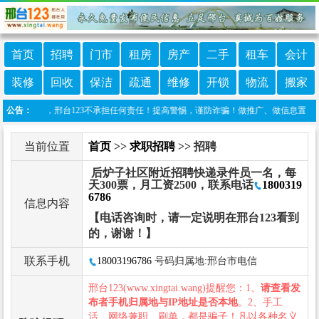
首页
招聘
门市
租房
房产
二手
租车
会计
装修
回收
保洁
疏通
维修
开锁
物流
搬家
行发布，邢台123不承担任何责任！提高警惕，谨防诈骗！做推广、做信息置顶！请加邢台1
公告：
当前位置
首页
>>
求职招聘
>> 招聘
后炉子社区附近招聘快递录件员一名，每
天300票，月工资2500，联系电话
1800319
6786
信息内容
【电话咨询时，请一定说明在邢台123看到
的，谢谢！】
联系手机
18003196786
号码归属地:邢台市电信
邢台123(www.xingtai.wang)提醒您：1、
请查看发
布者手机归属地与IP地址是否本地
。2、手工
活、网络兼职、刷单，都是骗子！凡以各种名义