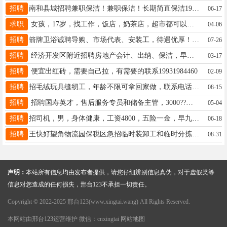
招聘
南和县城招聘兼职保洁！兼职保洁！长期简直保洁19322393103
06-17
求职
女孩，17岁，找工作，饭店，奶茶店，超市都可以，最好豫让桥附近合适➕17261066004
04-06
招聘
箭牌卫浴诚聘导购、市场代表、安装工，待遇优厚！红星美凯龙、居然之家皆有门店，有经验优先，详询18231996562
07-26
招聘
经济开发区附近招聘房地产会计、出纳、保洁，早八晚5，单休，要求有相关经验，薪资待遇面议，联系方式17331493181
03-17
招聘
便宜出红砖，需要自己拉，有需要的联系19931984460
02-09
招聘
招毛绒玩具缝纫工，年龄不限可拿回家做，联系电话:13103097360
08-15
招聘
招聘国寿英才，售后服务专员和储备主管，3000??津贴??绩效????交保险15612922605
05-04
招聘
招司机，男，身体健康，工资4800，五险一金，早九晚五，各种奖励。15094444118。邢台石家庄。开奔驰。
06-18
招聘
王快好望角物流园保税区急招临时装卸工和临时分拣工。日结。电话13363757872 董主管
08-31
声明：
本站所有信息均由发布者提供，请您仔细辨别信息真伪，对于虚假类等
信息对您造成的任何损失，邢台123不承担一切责任。
Copyright © 2022-2025 邢台123(www.xingtai.wang) All Rights Reserved.
本网站由
邢台123
运营维护 微信：cnxingtai
网站地图