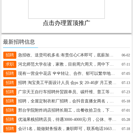
点击办理置顶推广
最新招聘信息
招聘
急招收、送货司机多名:有责任心C本即可，底薪加提成月公休两天，需要负责装卸。开发区南宝信物流:电话13483996543
06-02
求职
河北师范大学在读，家教，目前周六周天，周中下午1点到3点，7点到9点还没有安排学生19563616037详情细聊
07-11
招聘
现有一营业中花店 🌹🌹转让、合作、郁可以繁华地段停车方便。零投资合作。电话13932961846
07-05
招聘
招聘 淘宝美工平面设计人员 会ps 女 20-40岁 月工资3000元联系 13833941566
07-13
招聘
广宗天王自行车招聘外贸跟单员、碳纤维、普工等，免费住宿，宿舍有空调，待遇优厚，免费午餐，电话13172686055 同V
07-23
招聘
招聘，全屋定制衣柜厂招聘，会抖音直播女两名，招跑小区业务员10名，男女不限，厂子在桥东区15530997959
05-18
招聘
邢台学院附炸鸡店招聘长期工，出餐收拾卫生，下午3.30-12.30要求女40左右工资3300元。13223257757
07-01
招聘
优滋果栈招聘店员，待遇3000-4000元/月，公休、半天班、就近门店分配，电话：17320883257
05-28
招聘
会计1名，能做财务报表，兼职即可，联系电话16632915526
07-18