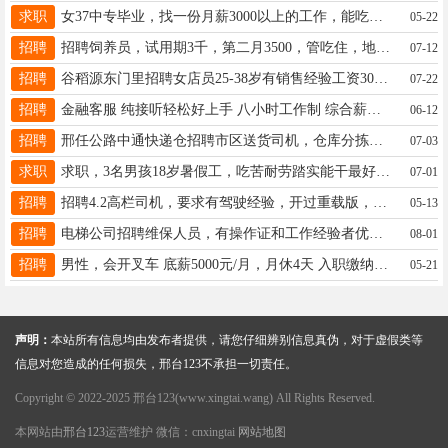
求职
女37中专毕业，找一份月薪3000以上的工作，能吃苦耐劳，正常班的工作19913035657
05-22
招聘
招聘饲养员，试用期3千，第二月3500，管吃住，地址羊范镇18632081225
07-12
招聘
谷稻源东门里招聘女店员25-38岁有销售经验工资3000-5000五四街店招1人15127971101
07-22
招聘
金融客服 纯接听轻松好上手 八小时工作制 综合薪资5k-1w 联系16603197719同v
06-12
招聘
邢任公路中通快递仓招聘市区送货司机，仓库分拣员数名，联系电话：15031940435
07-03
求职
求职，3名男孩18岁暑假工，吃苦耐劳踏实能干最好在桥西需要的老板联系13932967762
07-01
招聘
招聘4.2高栏司机，要求有驾驶经验，开过重载版，跑过长途，新手勿扰，工资面议，电话19213291671
05-13
招聘
电梯公司招聘维保人员，有操作证和工作经验者优先录用，待遇面议，联系电话13230958101。
08-01
招聘
男性，会开叉车 底薪5000元/月，月休4天 入职缴纳五险（含养老） 负责货品管理、装卸货 电话：18632926668
05-21
声明：
本站所有信息均由发布者提供，请您仔细辨别信息真伪，对于虚假类等
信息对您造成的任何损失，邢台123不承担一切责任。
Copyright © 2022-2025 邢台123(www.xingtai.wang) All Rights Reserved.
本网站由
邢台123
运营维护 微信：cnxingtai
网站地图