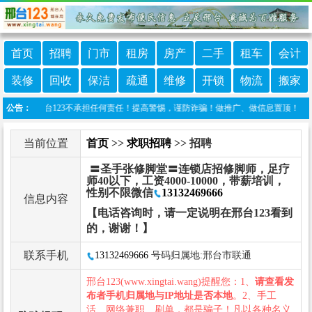
首页
招聘
门市
租房
房产
二手
租车
会计
装修
回收
保洁
疏通
维修
开锁
物流
搬家
布，邢台123不承担任何责任！提高警惕，谨防诈骗！做推广、做信息置顶！请加邢台123
公告：
当前位置
首页
>>
求职招聘
>> 招聘
〓圣手张修脚堂〓连锁店招修脚师，足疗
师40以下，工资4000-10000，带薪培训，
性别不限微信
13132469666
信息内容
【电话咨询时，请一定说明在邢台123看到
的，谢谢！】
联系手机
13132469666
号码归属地:邢台市联通
邢台123(www.xingtai.wang)提醒您：1、
请查看发
布者手机归属地与IP地址是否本地
。2、手工
活、网络兼职、刷单，都是骗子！凡以各种名义