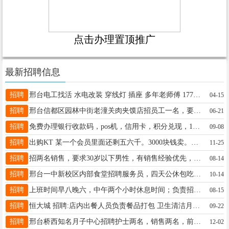
点击办理置顶推广
最新招聘信息
招聘
邢台电工找活 水电改装 穿线灯 插座 多年老师傅 17732946562 微iu80001
04-15
招聘
邢台信都区园林中街老潼关肉夹馍店招员工一名，要求干净利落，35至55岁，工资面议，电话18032996607
06-21
招聘
免费办理银行收款码，pos机，信用卡，积分兑现，19288933586
09-08
招聘
出购KT 某一个会员里面还剩五六千。3000块钱卖。需要的老板联系我15033410666
11-25
招聘
招两名销售，要求30岁以下男性，有销售经验优先，双休法定休，地址易购七熙，电话18331980791
08-14
招聘
邢台一中新校区内部食堂招聘服务员，四天公休包吃住，有意者联系电话18732903839
10-14
招聘
上班时间早八晚六，中午两个小时休息时间；负责招生电话的接听、拨打、以及接待来访家长。如有意愿请联系13463928809
08-15
招聘
恒大城 招聘:店内出餐人员负责餐品打包 卫生清洁月薪3000公休2 电话联系13315932626
09-22
招聘
邢台桥西知名月子中心招聘护士两名，销售两名，前台一名，待遇丰厚，详细咨询15233956186
12-02