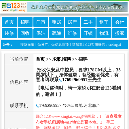
首页
招聘
门市
租房
房产
二手
租车
会计
装修
回收
保洁
疏通
维修
开锁
物流
搬家
警惕，谨防诈骗！做推广、做信息置顶！请加邢台123客服微信：cnxingtai
公告：
当前位置
首页
>>
求职招聘
>> 招聘
招收保安及中控员，要求178CM以上，35
周岁以下，身体健康，有经验者优先，有
意者请联系
17692969957
王先生
信息内容
【电话咨询时，请一定说明在邢台123看到
的，谢谢！】
联系手机
17692969957
号码归属地:河北邢台
邢台123(www.xingtai.wang)提醒您：1、
请查看发
布者手机归属地与IP地址是否本地
。2、手工
活、网络兼职、刷单，都是骗子！凡以各种名义