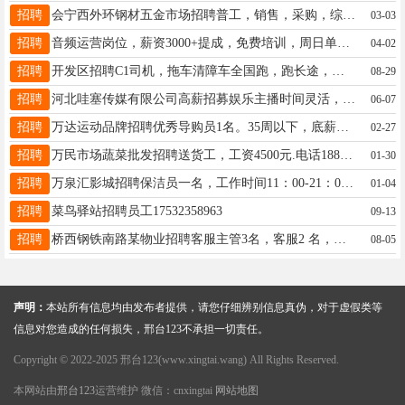
招聘
会宁西外环钢材五金市场招聘普工，销售，采购，综合文员，有意者联系15953181270先贤、南和同时招聘
03-03
招聘
音频运营岗位，薪资3000+提成，免费培训，周日单休，法定节假日休，年轻团队，氛围好，电话18131937736
04-02
招聘
开发区招聘C1司机，拖车清障车全国跑，跑长途，薪资8K，不是卖车！联系15931490523
08-29
招聘
河北哇塞传媒有限公司高薪招募娱乐主播时间灵活，地点中北世纪城，保底工资4000-15000，电话17703399322
06-07
招聘
万达运动品牌招聘优秀导购员1名。35周以下，底薪➕提成➕5险➕公休等多种福利。电话：13323099359
02-27
招聘
万民市场蔬菜批发招聘送货工，工资4500元.电话18832950575
01-30
招聘
万泉汇影城招聘保洁员一名，工作时间11：00-21：00，年龄55岁以下，薪资1500。李13513195315
01-04
招聘
菜鸟驿站招聘员工17532358963
09-13
招聘
桥西钢铁南路某物业招聘客服主管3名，客服2 名，收费员2名，保洁6名，公休4-5天工资待遇面议电话13363191266
08-05
声明：
本站所有信息均由发布者提供，请您仔细辨别信息真伪，对于虚假类等
信息对您造成的任何损失，邢台123不承担一切责任。
Copyright © 2022-2025 邢台123(www.xingtai.wang) All Rights Reserved.
本网站由
邢台123
运营维护 微信：cnxingtai
网站地图