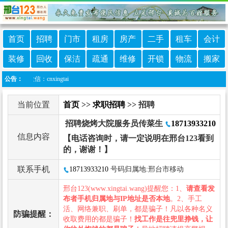
首页
招聘
门市
租房
房产
二手
租车
会计
装修
回收
保洁
疏通
维修
开锁
物流
搬家
服微信：cnxingtai
公告：
当前位置
首页
>>
求职招聘
>> 招聘
招聘烧烤大院服务员传菜生
18713933210
信息内容
【电话咨询时，请一定说明在邢台123看到
的，谢谢！】
联系手机
18713933210
号码归属地:邢台市移动
邢台123(www.xingtai.wang)提醒您：1、
请查看发
布者手机归属地与IP地址是否本地
。2、手工
活、网络兼职、刷单，都是骗子！凡以各种名义
防骗提醒：
收取费用的都是骗子！
找工作是往兜里挣钱，让