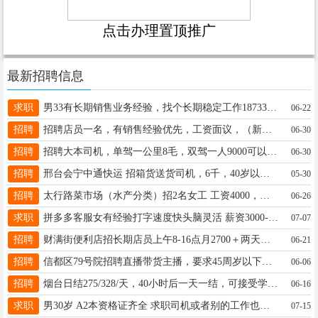
点击办理置顶推广
最新招聘信息
求职
男33有长期销售业务经验，找个长期稳定工作18733999357
06-22
招聘
招聘店员一名，有销售经验优先，工资面议，（新顺德市场）志勇电器13643296404
06-30
招聘
招聘大本司机，单驾一公里8毛，双驾一人9000可以选择，邢台地区优先，非诚勿扰19948296950
06-30
招聘
邢台会宁中通快运 招箱货送货司机，6千，40岁以下，一人一车 另招下午半天司机可兼职 13931928898
05-30
招聘
太行路菜市场（水产分类）招2名女工 工资4000，工作简单上手就会，要求吃苦耐劳，电话15227711086
06-26
求职
拼多多客服女有经验打字速度快头脑灵活 薪资3000-5000世贸天阶附近v电15227352738
07-07
招聘
财满街便利店招长期店员上午8-16点月2700＋两天公休下午4-12点月3200＋两天公休。电话18903197793
06-21
招聘
信都区79号院招聘直播带货主播，要求45周岁以下，男女不限需要出镜，底薪+提成，每天直播4小时详询15530902060
06-06
招聘
烟台日结275/328/天，40小时后一天一结，可接受学生，不查纹身，免费工作餐☎️18331963560
06-16
求职
男30岁 A2本资格证齐全 求职司机或者别的工作也行 18713987085最好日结”
07-15