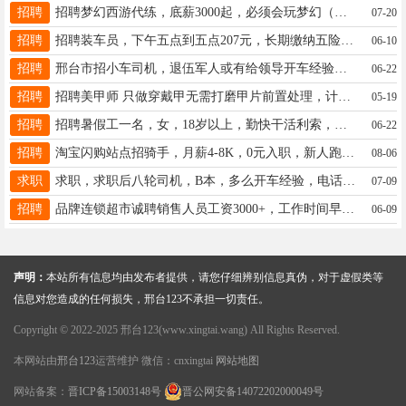
招聘
招聘梦幻西游代练，底薪3000起，必须会玩梦幻（副本日常），随时预支工资，电话微信：17732938373
07-20
招聘
招聘装车员，下午五点到五点207元，长期缴纳五险，电话15903294084，位置南和贾宋顺丰园区
06-10
招聘
邢台市招小车司机，退伍军人或有给领导开车经验优先，工资面议，联系电话：17731995779
06-22
招聘
招聘美甲师 只做穿戴甲无需打磨甲片前置处理，计件薪酬包工包料 薪资3000–8000 v：13483941217
05-19
招聘
招聘暑假工一名，女，18岁以上，勤快干活利索，工作地点：桥东区，红星西街非焖不可。13932976117微信同号
06-22
招聘
淘宝闪购站点招骑手，月薪4-8K，0元入职，新人跑单激励奖1000，提供租车和装备，电话13473090841同微信。
08-06
求职
求职，求职后八轮司机，B本，多么开车经验，电话：17731963424
07-09
招聘
品牌连锁超市诚聘销售人员工资3000+，工作时间早8点至中午12点，下午2点30至6点30，☎️:18875755750
06-09
声明：
本站所有信息均由发布者提供，请您仔细辨别信息真伪，对于虚假类等
信息对您造成的任何损失，邢台123不承担一切责任。
Copyright © 2022-2025 邢台123(www.xingtai.wang) All Rights Reserved.
本网站由
邢台123
运营维护 微信：cnxingtai
网站地图
网站备案：
晋ICP备15003148号
晋公网安备14072202000049号