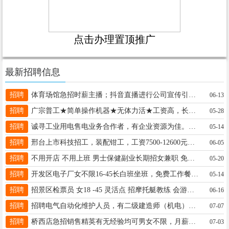
点击办理置顶推广
最新招聘信息
招聘
体育场馆急招时薪主播；抖音直播进行公司宣传引流；工资：30元/小时，4小时/日。 裕腾羽毛球馆16630900443
06-13
招聘
广宗普工★简单操作机器★无体力活★工资高，长期稳定有活。50以下包吃住，不体检19333928075同V
05-28
招聘
诚寻工业用电售电业务合作者，有企业资源为佳。联系电话：19565620169
05-14
招聘
邢台上市科技招工，装配钳工，工资7500-12600元。餐补每顿10元，年龄18一42，电话13082036026
06-05
招聘
不用开店 不用上班 男士保健副业长期招女兼职 免费入 手把手教 一单一算 当天见钱 来聊就带 17731930456
05-20
招聘
开发区电子厂女不限16-45长白班坐班，免费工作餐有宿舍，工资一天130月结日结110 18132197323 加微信
05-14
招聘
招景区检票员 女18 -45 灵活点 招摩托艇教练 会游泳18 -30工作 广府古城 电话19912090332
06-16
招聘
招聘电气自动化维护人员，有二级建造师（机电）证，待遇私聊，17772628921
07-07
招聘
桥西店急招销售精英有无经验均可男女不限，月薪保底5千上不封顶，五险公休4天时间自由能接送孩子☎️17503195515
07-03