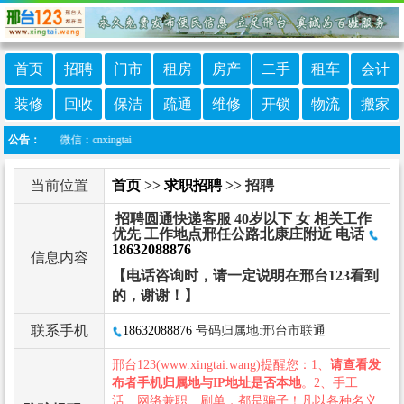
首页
招聘
门市
租房
房产
二手
租车
会计
装修
回收
保洁
疏通
维修
开锁
物流
搬家
服微信：cnxingtai
公告：
当前位置
首页
>>
求职招聘
>> 招聘
招聘圆通快递客服 40岁以下 女 相关工作
优先 工作地点邢任公路北康庄附近 电话
18632088876
信息内容
【电话咨询时，请一定说明在邢台123看到
的，谢谢！】
联系手机
18632088876
号码归属地:邢台市联通
邢台123(www.xingtai.wang)提醒您：1、
请查看发
布者手机归属地与IP地址是否本地
。2、手工
活、网络兼职、刷单，都是骗子！凡以各种名义