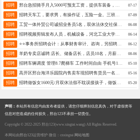
招聘
邢台急招骑手月入5000可预支工资，提供车装备，单子多单价高，满18会看导航，仅邢台市区联系19033409360同v
07-17
招聘
招聘天车工，要求男，有操作证，五险一金。三班两倒，55岁以下。工作地点邢台德龙钢铁内。13503280065张厂
07-09
招聘
工贸一体外贸公司诚招业务员5名，双休法休交社保，不限年龄。要求有多年外贸工作经验，英语可沟通，17798010226
06-08
招聘
招聘视频剪辑发布人员，机械设备，河北工业大学科技园院内，15100909988，杨，2500底薪加奖励
06-14
招聘
⭐⭐事务所招聘会计：从事财务审计、咨询，另招聘相关专业毕业生⭐☎️13303194258地址；天一城南。午餐免费。⭐⭐
06-12
招聘
羊奶专卖店诚聘:店长、储备店长，店员10名，月薪4000-6000三天公休13613193045
08-06
招聘
招聘车辆调度 管理8.7爬梯车 工作时间自由 手机号1931967890 17803099051
05-10
招聘
高开区邢台海洋乐园院内售卖车现招聘售货员一名，工作轻松，好上手，女士优先，工资面议，电话：18233031917
05-16
招聘
招聘做饭女1600元/月双休法假不耽误接孩子，做饭加收拾卫生勤快干净做饭好17731989510时间10-2
05-20
声明：
本站所有信息均由发布者提供，请您仔细辨别信息真伪，对于虚假类等
信息对您造成的任何损失，邢台123不承担一切责任。
Copyright © 2022-2025 邢台123(www.xingtai.wang) All Rights Reserved.
本网站由
邢台123
运营维护 微信：cnxingtai
网站地图