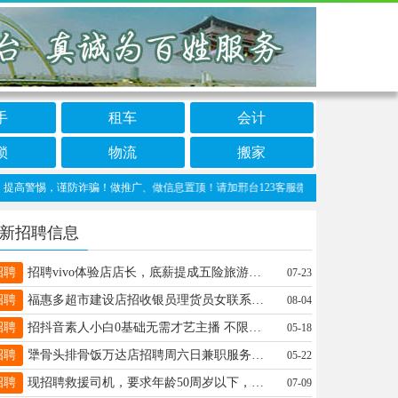
手
租车
会计
锁
物流
搬家
惕，谨防诈骗！做推广、做信息置顶！请加邢台123客服微信：cnxingtai
新招聘信息
招聘
招聘vivo体验店店长，底薪提成五险旅游，具体面议，需有相关工作经验15369930989
07-23
招聘
福惠多超市建设店招收银员理货员女联系电话18131952999 18131906910 短期勿扰
08-04
招聘
招抖音素人小白0基础无需才艺主播 不限时间地点 自由灵活 居家开播 无任何限制 自己做老板17733956477微信同步
05-18
招聘
犟骨头排骨饭万达店招聘周六日兼职服务员，20-35岁，12元/小时，联系15075908237
05-22
招聘
现招聘救援司机，要求年龄50周岁以下，驾驶证C1本，薪资待遇面谈，联系☎️：15530980808 张经理
07-09