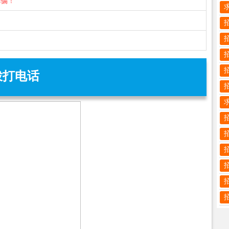
诈骗！
拨打电话