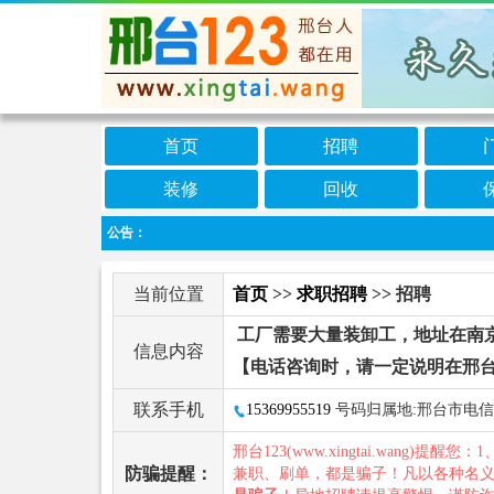
首页
招聘
装修
回收
公告：
当前位置
首页
>>
求职招聘
>> 招聘
工厂需要大量装卸工，地址在南京，多
信息内容
【电话咨询时，请一定说明在邢台
联系手机
15369955519
号码归属地:邢台市电信
邢台123(www.xingtai.wang)提醒您：1
防骗提醒：
兼职、刷单，都是骗子！凡以各种名