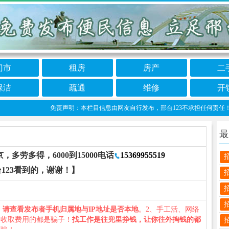
门市
租房
房产
二
保洁
疏通
维修
开
免责声明：本栏目信息由网友自行发布，邢台123不承担任何责任！提高警
最
劳多得，6000到15000电话
15369955519
123看到的，谢谢！】
、
请查看发布者手机归属地与IP地址是否本地
。2、手工活、网络
义收取费用的都是骗子！
找工作是往兜里挣钱，让你往外掏钱的都