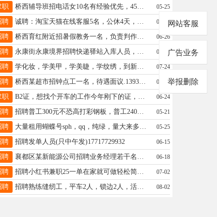
求职
桥西辅导班招电话女10名有经验优先，45以内，公休4-6天，基本工资+提成+五险18631977229也招学管一名
05-25
招聘
诚聘：淘宝天猫在线客服5名，公休4天，无责任底薪+提成综合薪资4000以上，有经验者优先，电话：18631936502
05-13
网站客服
招聘
桥西育红附近招暑假教务一名，负责判作业及打扫教室卫生等教务工作，认真负责有经验者优先，可兼职，联系18931967690
06-26
招聘
永康街永康境界招聘快递驿站入库人员，要求女性35岁～50岁，上午10～12点，下午4～7点，微17731916111
05-26
广告业务
招聘
学化妆，学美甲，学美睫，学纹绣，到新曼随到随学，学会为止，常年免费进修☎️17659957778微信同步
07-24
举报删除
招聘
桥西某超市招钟点工一名，待遇面议.13931939916
06-03
求职
B2证，想找个开车的工作今年刚下的证，接受学徒，17733951699
06-24
招聘
招聘普工300元不恐高打彩钢板，普工240元工作不超过两米，工资月发长期，旭阳焦化厂定州分厂13930905023
05-21
招聘
大量租用蝴蝶号sph，qq，纯绿，量大来多少要多少，价格肯定合适，需要加19565685775同v
05-25
招聘
招聘发单人员(只中午发)17717729932
06-15
招聘
襄都区某新能源公司招聘业务经理若干名需有驾证，电力或暖通施工经验优先，工作轻松待遇优越！具体面谈！18034193333
06-18
招聘
招聘小红书兼职25一单在家就可做轻松简单v➕ibibi9，电17733935713
07-02
招聘
招聘熟练缝纫工，平车2人，锁边2人，活简单，常年不换活，不压工资，地址：新眼科医院附近。电话：18903298306
08-02