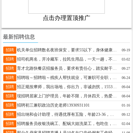
点击办理置顶推广
最新招聘信息
招聘
机关单位招聘数名夜班保安，要求55以下，身体健康 有意者联系：张经理17331482586
09-19
招聘
招司机两名，开冷藏车，拉民生用品，一天一趟，不用装卸，工资面议13932931167
03-02
招聘
育才北路快餐店招服务员，要求有责任心，踏实耐干， 工作轻松 有意面谈，15369932273
09-27
招聘
招聘啦～招聘啦～残疾人帮扶就业，可兼职可全职，包食宿要了解快联系我吧
06-24
招聘
招正规按摩师，我出场地，你出力，非诚勿扰，15531961052
09-04
招聘
现招聘居家上门护理员，年龄不限，月休四天，热爱养老服务行业、有护理证优先。工资面议。联系电话：18531785085同微
08-04
招聘
招聘初三兼职政治历史老师13930931101
01-16
招聘
招出纳和会计助理，待遇优厚有五险，年龄23-36，要求大专及以上学历有经验，地址翰林院，：16633982031
09-12
招聘
招聘服务员收银洗碗工、配锅大姐洗菜工，包吃住，薪资待遇优厚＋16630930837
02-04
招聘
邢台久鼎家具招聘直播人员10名女口齿伶俐有工作经验者优先五官端正。底薪加提成，美和医院对过，19030894118
11-08