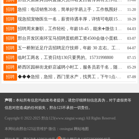
招聘
急招：电话销售20名，简单好学易上手，工作氛围好，无责底薪4000+高提成，有意咨询：17320884614
11-20
招聘
现急招宠物医生一名，薪资待遇丰厚，详情可电联15132990712！
10-29
招聘
招聘周末兼职，工作轻松，年龄18-45，能来➕微信:16631976011。
04-03
招聘
邢台开发区南环宝马招聘蛋糕师工资4500会做小蛋糕 地址后楼下村南18730920070
03-07
招聘
五一桥附近足疗店招聘足疗技师，年龄 30 左右。工资六千到一万周结。微电同步 13313092920
04-07
招聘
临时工两名，工资日结130只要男的。15731998800
07-15
招聘
桥西区园林街龙虾店诚聘小时工，服务员若干名，随时上班18832901082微信同号
05-29
招聘
◆◆◆急招，急招，西门里水产，找男工，下午1点-7点，暑假工勿扰，活不累待遇好☎️15303396612
07-09
声明：
本站所有信息均由发布者提供，请您仔细辨别信息真伪，对于虚假类等
信息对您造成的任何损失，邢台123不承担一切责任。
Copyright © 2022-2025 邢台123(www.xingtai.wang) All Rights Reserved.
本网站由
邢台123
运营维护 微信：cnxingtai
网站地图