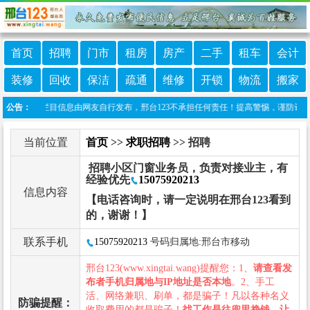
首页
招聘
门市
租房
房产
二手
租车
会计
装修
回收
保洁
疏通
维修
开锁
物流
搬家
责声明：本栏目信息由网友自行发布，邢台123不承担任何责任！提高警惕，谨防诈骗！做推广
公告：
当前位置
首页
>>
求职招聘
>> 招聘
招聘小区门窗业务员，负责对接业主，有
经验优先
15075920213
信息内容
【电话咨询时，请一定说明在邢台123看到
的，谢谢！】
联系手机
15075920213
号码归属地:邢台市移动
邢台123(www.xingtai.wang)提醒您：1、
请查看发
布者手机归属地与IP地址是否本地
。2、手工
活、网络兼职、刷单，都是骗子！凡以各种名义
防骗提醒：
收取费用的都是骗子！
找工作是往兜里挣钱，让