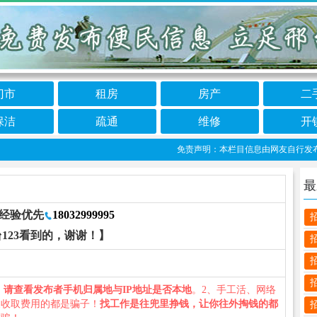
门市
租房
房产
二
保洁
疏通
维修
开
免责声明：本栏目信息由网友自行发布，邢台
最
经验优先
18032999995
123看到的，谢谢！】
、
请查看发布者手机归属地与IP地址是否本地
。2、手工活、网络
义收取费用的都是骗子！
找工作是往兜里挣钱，让你往外掏钱的都