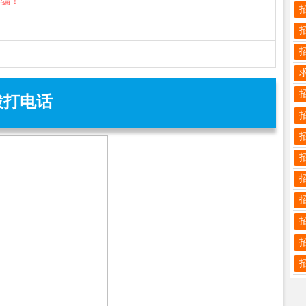
诈骗！
拨打电话