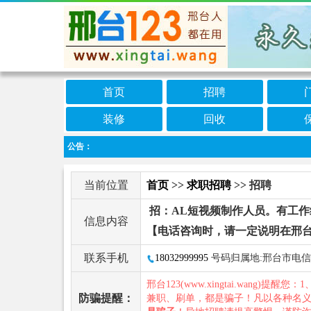
首页
招聘
装修
回收
公告：
当前位置
首页
>>
求职招聘
>> 招聘
招：AL短视频制作人员。有工作
信息内容
【电话咨询时，请一定说明在邢台
联系手机
18032999995
号码归属地:邢台市电信
邢台123(www.xingtai.wang)提醒您：1
防骗提醒：
兼职、刷单，都是骗子！凡以各种名