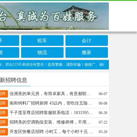
手
租车
会计
锁
物流
搬家
123不承担任何责任！提高警惕，谨防诈骗！做推广、做信息置顶！请加邢台123客服微信
新招聘信息
招聘
佳洲美的单元房，有简卓家具，有意都联系18932977719
06-07
招聘
南和饲料厂招聘厨师 45以内，管吃住五险一金。员工餐和招待餐。15131320189（同微信））
06-08
招聘
千子莲至尊店招聘客服联系电话：18333955518
06-30
招聘
招聘美的空调熟练安装、维修师傅，不用带货，地点在沙河市和隆尧县，待遇电联13582313361
07-22
招聘
开发区快餐店招聘 小时工，每个小时十元 想干的➕微信13230970258
05-26