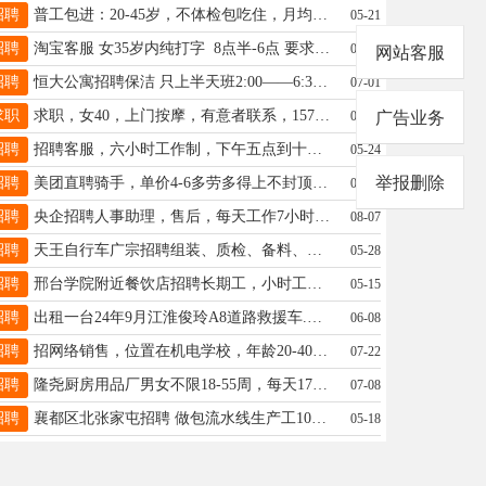
招聘
普工包进：20-45岁，不体检包吃住，月均7千-1万2，有夫妻间，独立床铺，小件产品没体力活19568298014同V
05-21
招聘
淘宝客服 女35岁内纯打字 8点半-6点 要求有网店工作经验 2800+200全勤 豫让桥附近13363190517
07-18
网站客服
招聘
恒大公寓招聘保洁 只上半天班2:00——6:30 薪资1500，公休4天 联系方式18632999181
07-01
求职
求职，女40，上门按摩，有意者联系，15732952398
07-23
广告业务
招聘
招聘客服，六小时工作制，下午五点到十一点，月休2天，全勤3000，年龄21到30初中以上学历16630930773v同号
05-24
举报删除
招聘
美团直聘骑手，单价4-6多劳多得上不封顶，月结日结，零经验有人带，电话19943527298同v
07-22
招聘
央企招聘人事助理，售后，每天工作7小时，薪资4000➕，电话18931916281
08-07
招聘
天王自行车广宗招聘组装、质检、备料、激光、打磨、普工等岗位，另招聘本科储干和外贸业务跟单，电话13172686055同V
05-28
招聘
邢台学院附近餐饮店招聘长期工，小时工，年龄20-40有意者联系17320882371
05-15
招聘
出租一台24年9月江淮俊玲A8道路救援车.找跑过全国师傅，有意联系15530989913
06-08
招聘
招网络销售，位置在机电学校，年龄20-40之间，最好有销售经验，7小时工作制，不加班，电话/微信18731228815
07-22
招聘
隆尧厨房用品厂男女不限18-55周，每天170-180元，普工/质检员/排炉工 详询13932917832微信同步
07-08
招聘
襄都区北张家屯招聘 做包流水线生产工10名，工作时间8小时，电话13303393722
05-18